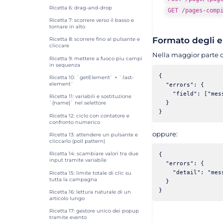
Ricetta 6: drag-and-drop
GET /pages-comp
Ricetta 7: scorrere verso il basso e
tornare in alto
Formato degli e
Ricetta 8: scorrere fino al pulsante e
cliccare
Nella maggior parte dei
Ricetta 9: mettere a fuoco piu campi
in sequenza
{

Ricetta 10: `getElement` + `:last-
  "errors": {

element`
    "field": ["mess
Ricetta 11: variabili e sostituzione
  }

`{name}` nel selettore
Ricetta 12: ciclo con contatore e
confronto numerico
oppure:
Ricetta 13: attendere un pulsante e
cliccarlo (poll pattern)
{

Ricetta 14: scambiare valori tra due
input tramite variabile
  "errors": {

    "detail": "mess
Ricetta 15: limite totale di clic su
tutta la campagna
  }

Ricetta 16: lettura naturale di un
articolo lungo
Ricetta 17: gestore unico dei popup
tramite evento