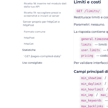
Limiti e costi
Ricetta 18: inserire nel modulo dati
dalla tua API
GET /limits/
Ricetta 19: raccogliere prezzi e
screenshot e inviarli al server
Restituisce limiti e cos
Server proprio per httpGet e
Parametri: nessuno.
httpPost
La risposta contiene q
Formato comune
httpPost
general.timezon
— limiti 
httpGet
limits
— l
Statistiche
user.limits
— costo 
pricing
`GET /pages-compiled-stats/`
Per validare interfacc
Uso consigliato
Campi principali d
/
min_showtime
/
min_daylimit
min_hourlimit
/
min_imp
max_
— 
max_keywords
—
max_backlinks