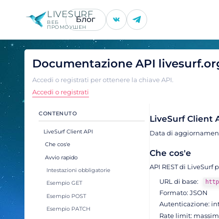
LIVESURF
Блог
ВЕБ
ПРОМОУШЕН
Documentazione API livesurf.or
Accedi o registrati per ottenere la chiave API.
Accedi o registrati
CONTENUTO
LiveSurf Client 
LiveSurf Client API
Data di aggiornamen
Che cos'e
Che cos'e
Avvio rapido
API REST di LiveSurf pe
Intestazioni obbligatorie
URL di base:
http
Esempio GET
Formato: JSON
Esempio POST
Autenticazione: i
Esempio PATCH
Rate limit: massi