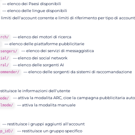
— elenco dei Paesi disponibili
— elenco delle lingue disponibili
limiti dell'account corrente e limiti di riferimento per tipo di accoun
— elenco dei motori di ricerca
arch/
— elenco delle piattaforme pubblicitarie
/
— elenco dei servizi di messaggistica
ssengers/
— elenco dei social network
cial/
— elenco delle sorgenti AI
ural/
— elenco delle sorgenti da sistemi di raccomandazione
commender/
stituisce le informazioni dell'utente
— attiva la modalita ARC, cioe la campagna pubblicitaria aut
mode/
— attiva la modalita manuale
almode/
— restituisce i gruppi aggiunti all'account
— restituisce un gruppo specifico
up_id}/