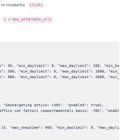
in modalita
.
clicks
:
.
1 + max_alternate_urls
e": 45, "min_daylimit": 0, "max_daylimit": 200, "min_hourlimit":
e": 300, "min_daylimit": 0, "max_daylimit": 1000, "min_hourlimit
e": 900, "min_daylimit": 0, "max_daylimit": 2000, "min_hourlimit
 "Geotargeting attivo: +30%", "enabled": true},

affico con fattori comportamentali bassi: -70%", "enabled": true}
 15, "max_showtime": 900, "min_daylimit": 0, "max_daylimit": 200