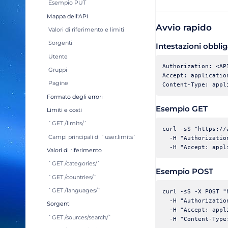
Esempio PUT
Mappa dell'API
Avvio rapido
Valori di riferimento e limiti
Sorgenti
Intestazioni obblig
Utente
Authorization: <API
Gruppi
Accept: application
Pagine
Formato degli errori
Esempio GET
Limiti e costi
`GET /limits/`
curl -sS "https://
Campi principali di `user.limits`
  -H "Authorizatio
Valori di riferimento
`GET /categories/`
Esempio POST
`GET /countries/`
`GET /languages/`
curl -sS -X POST "
  -H "Authorizatio
Sorgenti
  -H "Accept: appl
`GET /sources/search/`