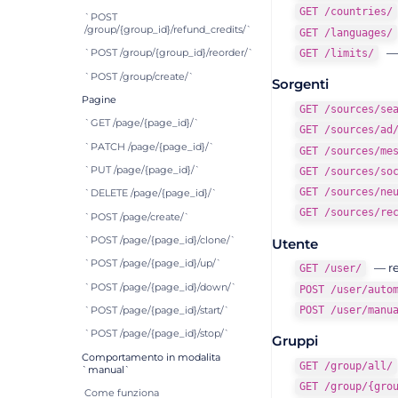
GET /countries/
`POST
/group/{group_id}/refund_credits/`
GET /languages/
— 
GET /limits/
`POST /group/{group_id}/reorder/`
`POST /group/create/`
Sorgenti
Pagine
GET /sources/se
`GET /page/{page_id}/`
GET /sources/ad
`PATCH /page/{page_id}/`
GET /sources/me
`PUT /page/{page_id}/`
GET /sources/so
GET /sources/ne
`DELETE /page/{page_id}/`
GET /sources/re
`POST /page/create/`
`POST /page/{page_id}/clone/`
Utente
`POST /page/{page_id}/up/`
— re
GET /user/
`POST /page/{page_id}/down/`
POST /user/auto
POST /user/manu
`POST /page/{page_id}/start/`
`POST /page/{page_id}/stop/`
Gruppi
Comportamento in modalita
GET /group/all/
`manual`
GET /group/{gro
Come funziona