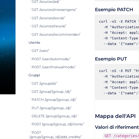
`GET /sources/ad/`
Esempio PATCH
`GET /sources/messengers/`
`GET /sources/social/`
curl -sS -X PATCH 
`GET /sources/neural/`
  -H "Authorizatio
  -H "Accept: appl
`GET /sources/recommender/`
  -H "Content-Type
Utente
`GET /user/`
Esempio PUT
`POST /user/automode/`
`POST /user/manualmode/`
curl -sS -X PUT "h
Gruppi
  -H "Authorizatio
  -H "Accept: appl
`GET /group/all/`
  -H "Content-Type
`GET /group/{group_id}/`
`PATCH /group/{group_id}/`
`PUT /group/{group_id}/`
Mappa dell'API
`DELETE /group/{group_id}/`
`POST /group/{group_id}/clone/`
Valori di riferiment
`POST
GET /categories
/group/{group_id}/add_credits/`