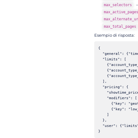
—
max_selectors
max_active_page
max_alternate_u
max_total_pages
Esempio di risposta:
{

  "general": {"tim
  "limits": [

    {"account_type
    {"account_type
    {"account_type
  ],

  "pricing": {

    "showtime_pric
    "modifiers": [

      {"key": "geo
      {"key": "low
    ]

  },

  "user": {"limits