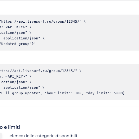
"https://api.livesurf.ru/group/12345/" \

n: <API_KEY>" \

ication/json" \

: application/json" \

ttps://api.livesurf.ru/group/12345/" \

n: <API_KEY>" \

ication/json" \

: application/json" \

o e limiti
— elenco delle categorie disponibili
/