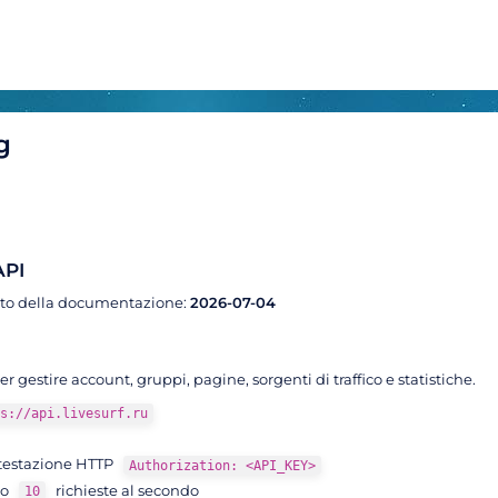
g
API
to della documentazione:
2026-07-04
r gestire account, gruppi, pagine, sorgenti di traffico e statistiche.
s://api.livesurf.ru
ntestazione HTTP
Authorization: <API_KEY>
mo
richieste al secondo
10