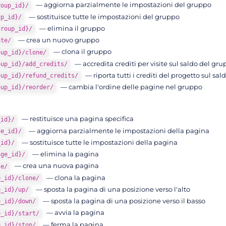
— aggiorna parzialmente le impostazioni del gruppo
roup_id}/
— sostituisce tutte le impostazioni del gruppo
up_id}/
— elimina il gruppo
group_id}/
— crea un nuovo gruppo
ate/
— clona il gruppo
oup_id}/clone/
— accredita crediti per visite sul saldo del g
oup_id}/add_credits/
— riporta tutti i crediti del progetto sul s
oup_id}/refund_credits/
— cambia l'ordine delle pagine nel gruppo
oup_id}/reorder/
— restituisce una pagina specifica
_id}/
— aggiorna parzialmente le impostazioni della pagina
ge_id}/
— sostituisce tutte le impostazioni della pagina
_id}/
— elimina la pagina
age_id}/
— crea una nuova pagina
te/
— clona la pagina
e_id}/clone/
— sposta la pagina di una posizione verso l'alto
e_id}/up/
— sposta la pagina di una posizione verso il basso
e_id}/down/
— avvia la pagina
e_id}/start/
— ferma la pagina
e_id}/stop/