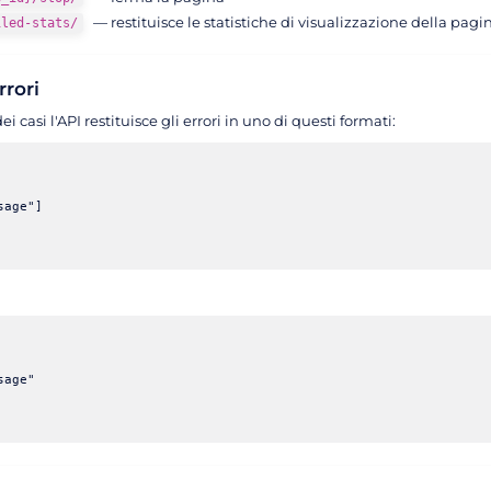
— restituisce le statistiche di visualizzazione della pagi
iled-stats/
rrori
 casi l'API restituisce gli errori in uno di questi formati:
age"]

age"
