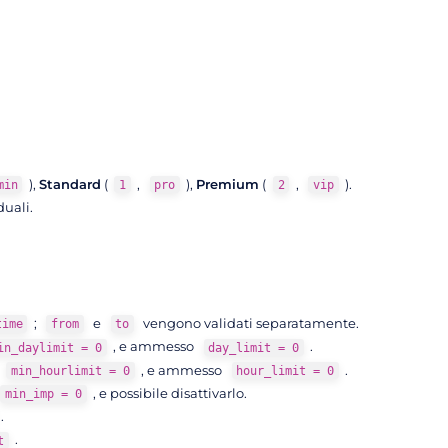
),
Standard
(
,
),
Premium
(
,
).
min
1
pro
2
vip
duali.
;
e
vengono validati separatamente.
time
from
to
, e ammesso
.
in_daylimit = 0
day_limit = 0
, e ammesso
.
min_hourlimit = 0
hour_limit = 0
, e possibile disattivarlo.
min_imp = 0
.
.
t