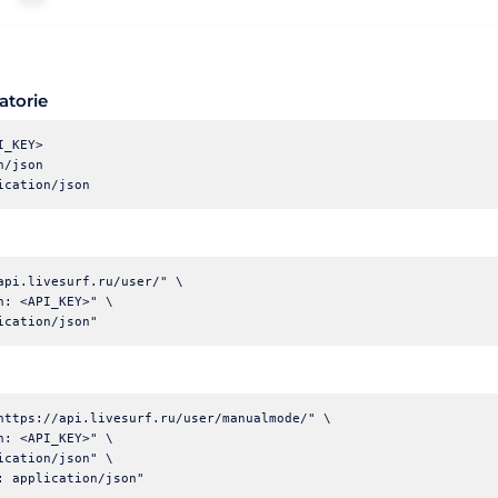
atorie
_KEY>

/json

api.livesurf.ru/user/" \

n: <API_KEY>" \

https://api.livesurf.ru/user/manualmode/" \

n: <API_KEY>" \

ication/json" \
