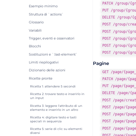
PATCH /group/{g
Esempio minimo
PUT /group/{gro
Struttura di `actions`
DELETE /group/{
Glossario
POST /group/cre
Variabili
POST /group/{gr
POST /group/{gr
Trigger, eventi e osservatori
POST /group/{gr
Blocchi
POST /group/{gr
Sostituzioni e `:last-element`
Limiti riepilogativi
Pagine
Dizionario delle azioni
GET /page/{page
Ricette pronte
PATCH /page/{pa
PUT /page/{page
Ricetta 1: attendere 5 secondi
DELETE /page/{p
Ricetta 2: trovare testo e inserirlo in
un input
POST /page/crea
Ricetta 3: leggere l'attributo di un
POST /page/{pag
elemento e inserirlo in un altro
POST /page/{pag
Ricetta 4: digitare testo e tasti
POST /page/{pag
speciali in sequenza
POST /page/{pag
Ricetta 5: serie di clic su elementi
diversi
POST /page/{pag