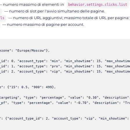
 numero massimo di elementi in
behavior.settings.clicks.list
— numero di slot per l'avvio simultaneo delle pagine.
s
— numero di URL aggiuntivi; massimo totale di URL per pagina
rls
— numero massimo di pagine per account.
ezone": "Europe/Moscow"},

_id": 0, "account_type": "min", "min_showtime": 15, "max_showtim
_id": 1, "account_type": "pro", "min_showtime": 15, "max_showtim
_id": 2, "account_type": "vip", "min_showtime": 15, "max_showtim
e": {"15": 0.5, "900": 499},

targeting", "type": "percentage", "value": "0.30", "description":
_pf", "type": "percentage", "value": "-0.70", "description": "Tr
": {"account_type_id": 2, "account_type": "vip", "min_showtime":