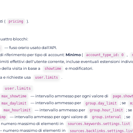
ti (
).
pricing
uattro blocchi:
— fuso orario usato dall'API.
e
di riferimento per tipo di account:
Minimo
(
,
account_type_id: 0
imiti effettivi dell'utente corrente, incluse eventuali estensioni indivi
della visita in base a
e modificatori.
showtime
ia e richieste usa
.
user.limits
i
user.limits
— intervallo ammesso per ogni valore di
max_showtime
page.show
— intervallo ammesso per
; se
max_daylimit
group.day_limit
m
/
— intervallo ammesso per
; se
max_hourlimit
group.hour_limit
— intervallo ammesso per ogni valore di
; se
imp
group.interval
numero massimo di elementi in
sources.keywords.settings.list
 numero massimo di elementi in
sources.backlinks.settings.lis