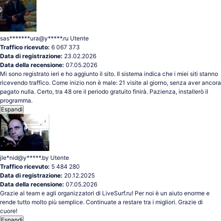
sas*******ura@y*****.ru
Utente
Traffico ricevuto:
6 067 373
Data di registrazione:
23.02.2026
Data della recensione:
07.05.2026
Mi sono registrato ieri e ho aggiunto il sito. Il sistema indica che i miei siti stanno
ricevendo traffico. Come inizio non è male: 21 visite al giorno, senza aver ancora
pagato nulla. Certo, tra 48 ore il periodo gratuito finirà. Pazienza, installerò il
programma.
Espandi
jle*nid@y*****.by
Utente
Traffico ricevuto:
5 484 280
Data di registrazione:
20.12.2025
Data della recensione:
07.05.2026
Grazie al team e agli organizzatori di LiveSurf.ru! Per noi è un aiuto enorme e
rende tutto molto più semplice. Continuate a restare tra i migliori. Grazie di
cuore!
Espandi