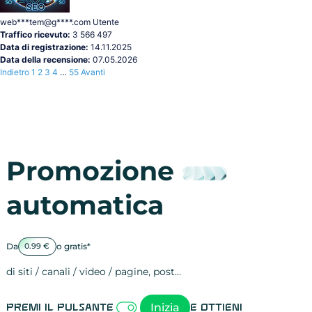
web***tem@g****.com
Utente
Traffico ricevuto:
3 566 497
Data di registrazione:
14.11.2025
Data della recensione:
07.05.2026
Indietro
1
2
3
4
…
55
Avanti
Promozione
automatica
Da
o gratis*
0.99 €
di siti / canali / video / pagine, post…
Attività sulle 
visite
visualizzazioni
registrazioni
referral
recensioni
menzioni
attività sulle 
attività sui so
spettatori dei
comportament
clic sui link
lead motivati
Inizia
Premi il pulsante
e ottieni