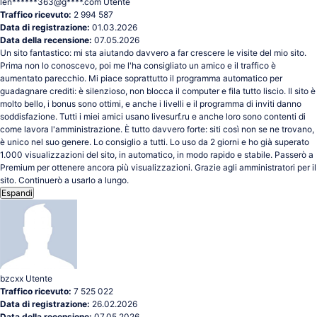
len******363@g****.com
Utente
Traffico ricevuto:
2 994 587
Data di registrazione:
01.03.2026
Data della recensione:
07.05.2026
Un sito fantastico: mi sta aiutando davvero a far crescere le visite del mio sito.
Prima non lo conoscevo, poi me l'ha consigliato un amico e il traffico è
aumentato parecchio. Mi piace soprattutto il programma automatico per
guadagnare crediti: è silenzioso, non blocca il computer e fila tutto liscio. Il sito è
molto bello, i bonus sono ottimi, e anche i livelli e il programma di inviti danno
soddisfazione. Tutti i miei amici usano livesurf.ru e anche loro sono contenti di
come lavora l'amministrazione. È tutto davvero forte: siti così non se ne trovano,
è unico nel suo genere. Lo consiglio a tutti. Lo uso da 2 giorni e ho già superato
1.000 visualizzazioni del sito, in automatico, in modo rapido e stabile. Passerò a
Premium per ottenere ancora più visualizzazioni. Grazie agli amministratori per il
sito. Continuerò a usarlo a lungo.
Espandi
bzcxx
Utente
Traffico ricevuto:
7 525 022
Data di registrazione:
26.02.2026
Data della recensione:
07.05.2026