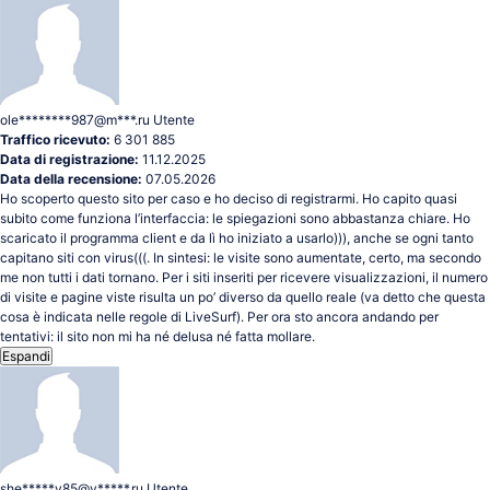
ole********987@m***.ru
Utente
Traffico ricevuto:
6 301 885
Data di registrazione:
11.12.2025
Data della recensione:
07.05.2026
Ho scoperto questo sito per caso e ho deciso di registrarmi. Ho capito quasi
subito come funziona l’interfaccia: le spiegazioni sono abbastanza chiare. Ho
scaricato il programma client e da lì ho iniziato a usarlo))), anche se ogni tanto
capitano siti con virus(((. In sintesi: le visite sono aumentate, certo, ma secondo
me non tutti i dati tornano. Per i siti inseriti per ricevere visualizzazioni, il numero
di visite e pagine viste risulta un po’ diverso da quello reale (va detto che questa
cosa è indicata nelle regole di LiveSurf). Per ora sto ancora andando per
tentativi: il sito non mi ha né delusa né fatta mollare.
Espandi
she*****y85@y*****.ru
Utente