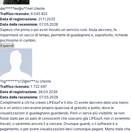
dar*****ler@u**.net
Utente
Traffico ricevuto:
6 045 822
Data di registrazione:
21.11.2025
Data della recensione:
07.05.2026
Sapevo che prima o poi avrei trovato un servizio così. Aiuta davvero, fa
risparmiare un sacco di tempo, permette di guadagnare e, soprattutto, richiede
pochissimo in cambio.
Espandi
Ytg*******z12@m***.ru
Utente
Traffico ricevuto:
1 722 497
Data di registrazione:
28.03.2026
Data della recensione:
07.05.2026
Complimenti a chi ha creato LIFEsurf e il sito. Ci avete davvero dato una mano:
io e un amico cercavamo proprio qualcosa di gratuito e pulito, dove le
visualizzazioni si guadagnano guardando. Però vi serve più visibilità: se non
fosse stato per un paio di conoscenti che usavano già LIFEsurf, non vi avremmo
trovati, o saremmo ancora lì a cercare. Ovunque guardi, o il software è a
pagamento, o per avere visualizzazioni devi comunque pagare. Meno male che