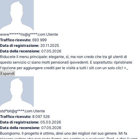
www******its@g****.com
Utente
Traffico ricevuto:
693 999
Data di registrazione:
20.11.2025
Data della recensione:
07.05.2026
Riducete il menu principale: elegante, sì, ma non credo che tra gli utenti di
questo servizio ci siano molti pensionati ipovedenti. E soprattutto: ripristinate
l'opzione per aggiungere crediti per le visite a tutti i siti con un solo clic! >_
Espandi
std*bit@g****.com
Utente
Traffico ricevuto:
8 097 526
Data di registrazione:
05.03.2026
Data della recensione:
07.05.2026
Buongiorno. Il progetto è ottimo, direi uno dei migliori nel suo genere. Mi fa
piacere vedere che non resta fermo, ma continua a evolversi. Però, a dire il vero,