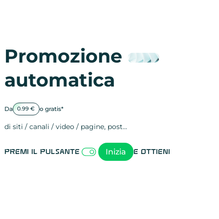
Promozione
automatica
Da
o gratis*
0.99 €
di siti / canali / video / pagine, post…
Attività sulle 
visite
visualizzazioni
registrazioni
referral
recensioni
menzioni
attività sulle 
attività sui so
spettatori dei
comportament
clic sui link
lead motivati
Inizia
Premi il pulsante
e ottieni