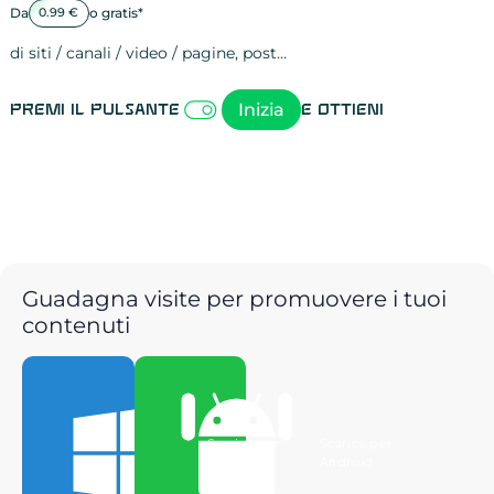
Da
o gratis*
0.99 €
di siti / canali / video / pagine, post…
Attività sulle 
visite
visualizzazioni
registrazioni
referral
recensioni
menzioni
attività sulle 
attività sui so
spettatori dei
comportament
clic sui link
lead motivati
Inizia
Premi il pulsante
e ottieni
Guadagna visite per promuovere i tuoi
contenuti
Scarica per
Scarica per
Windows
Android