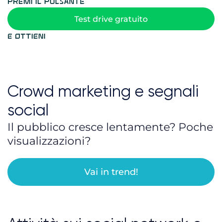
Premi il pulsante
Test drive gratuito
Attività sulle pagine
visite
visualizzazioni
registrazioni
referral
recensioni
menzioni
attività sulle pagine
attività sui social network
spettatori dei video
comportamento sulle pagine
clic sui link
lead motivati
e ottieni
Crowd marketing e segnali
social
Il pubblico cresce lentamente? Poche
visualizzazioni?
Vai in trend!