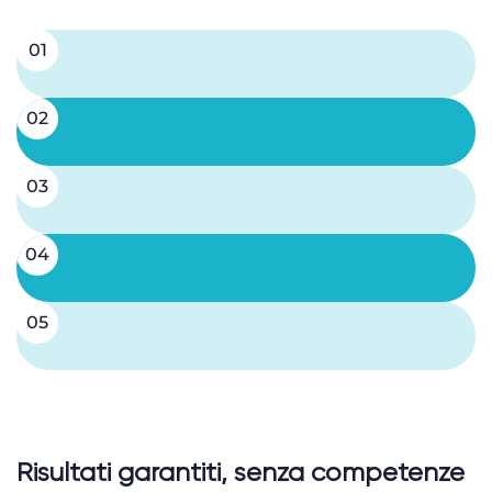
01
e
02
03
04
05
o
Risultati garantiti, senza competenze