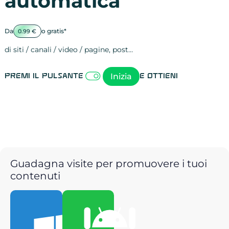
automatica
Da
o gratis*
0.99 €
di siti / canali / video / pagine, post…
Attività sulle 
visite
visualizzazioni
registrazioni
referral
recensioni
menzioni
attività sulle 
attività sui so
spettatori dei
comportament
clic sui link
lead motivati
Inizia
Premi il pulsante
e ottieni
Guadagna visite per promuovere i tuoi
contenuti