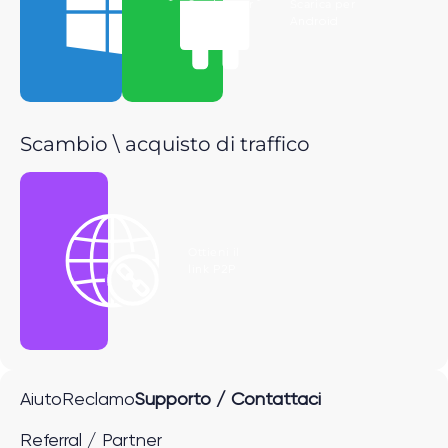
Scarica per
Scarica per
Windows
Android
Scambio \ acquisto di traffico
Ottieni il
link P2P
Aiuto
Reclamo
Supporto / Contattaci
Referral / Partner