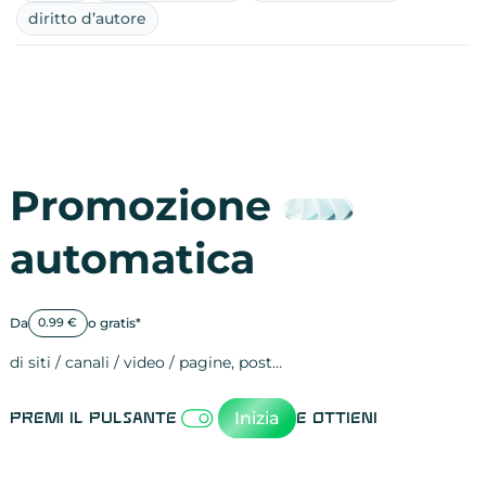
diritto d’autore
Promozione
automatica
Da
o gratis*
0.99 €
di siti / canali / video / pagine, post…
Attività sulle 
visite
visualizzazioni
registrazioni
referral
recensioni
menzioni
attività sulle 
attività sui so
spettatori dei
comportament
clic sui link
lead motivati
Inizia
Premi il pulsante
e ottieni