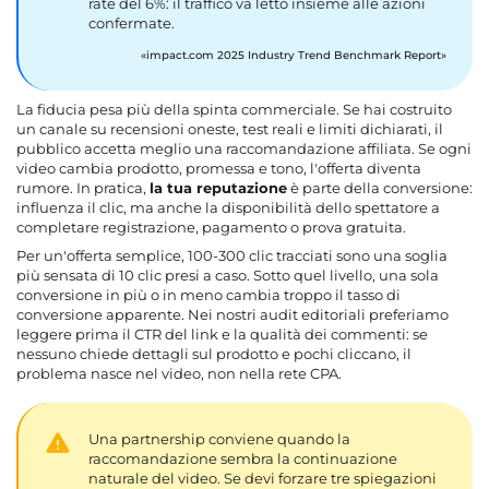
rate del 6%: il traffico va letto insieme alle azioni
confermate.
impact.com 2025 Industry Trend Benchmark Report
La fiducia pesa più della spinta commerciale. Se hai costruito
un canale su recensioni oneste, test reali e limiti dichiarati, il
pubblico accetta meglio una raccomandazione affiliata. Se ogni
video cambia prodotto, promessa e tono, l'offerta diventa
rumore. In pratica,
la tua reputazione
è parte della conversione:
influenza il clic, ma anche la disponibilità dello spettatore a
completare registrazione, pagamento o prova gratuita.
Per un'offerta semplice, 100-300 clic tracciati sono una soglia
più sensata di 10 clic presi a caso. Sotto quel livello, una sola
conversione in più o in meno cambia troppo il tasso di
conversione apparente. Nei nostri audit editoriali preferiamo
leggere prima il CTR del link e la qualità dei commenti: se
nessuno chiede dettagli sul prodotto e pochi cliccano, il
problema nasce nel video, non nella rete CPA.
Una partnership conviene quando la
raccomandazione sembra la continuazione
naturale del video. Se devi forzare tre spiegazioni