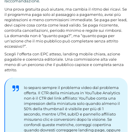
raccomandazione.
Una prova gratuita può aiutare, ma cambia il ritmo dei ricavi. Se
il programma paga solo al passaggio a pagamento, avrai più
registrazioni e meno commissioni immediate. Se paga per lead,
devi capire cosa conta come lead valido. Se paga ricorrente,
controlla cancellazioni, periodo minimo e regole sui rimborsi.
La domanda non è “quanto paga?”, ma “quanto paga per
un'azione che il mio pubblico può completare senza attrito
eccessivo?”.
Scegli l'offerta con EPC atteso, landing mobile chiara, azione
pagabile e coerenza editoriale. Una commissione alta vale
meno di un percorso che il pubblico capisce e completa senza
attrito.
Io separo sempre il problema video dal problema
offerta. Il CTR della miniatura in YouTube Analytics
non è il CTR del link affiliato: YouTube conta una
impression della miniatura solo quando almeno il
50% della thumbnail è visibile per più di 1
secondo, mentre UTM, subID e pannello affiliato
misurano clic e conversioni dopo la visione. Se
confondi queste metriche, correggi copertina
quando dovresti correggere landing page, oppure