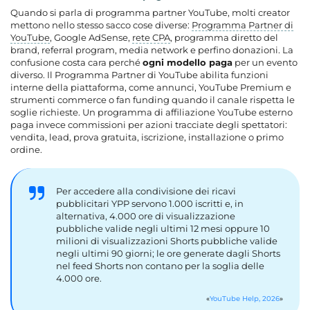
Quando si parla di programma partner YouTube, molti creator
mettono nello stesso sacco cose diverse:
Programma Partner di
YouTube
,
Google AdSense
,
rete CPA
, programma diretto del
brand, referral program, media network e perfino donazioni. La
confusione costa cara perché
ogni modello paga
per un evento
diverso. Il Programma Partner di YouTube abilita funzioni
interne della piattaforma, come annunci, YouTube Premium e
strumenti commerce o fan funding quando il canale rispetta le
soglie richieste. Un programma di affiliazione YouTube esterno
paga invece commissioni per azioni tracciate degli spettatori:
vendita, lead, prova gratuita, iscrizione, installazione o primo
ordine.
Per accedere alla condivisione dei ricavi
pubblicitari YPP servono 1.000 iscritti e, in
alternativa, 4.000 ore di visualizzazione
pubbliche valide negli ultimi 12 mesi oppure 10
milioni di visualizzazioni Shorts pubbliche valide
negli ultimi 90 giorni; le ore generate dagli Shorts
nel feed Shorts non contano per la soglia delle
4.000 ore.
YouTube Help, 2026