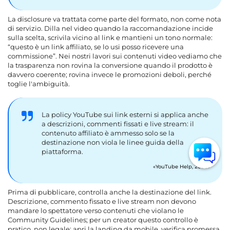
La disclosure va trattata come parte del formato, non come nota
di servizio. Dilla nel video quando la raccomandazione incide
sulla scelta, scrivila vicino al link e mantieni un tono normale:
“questo è un link affiliato, se lo usi posso ricevere una
commissione”. Nei nostri lavori sui contenuti video vediamo che
la trasparenza non rovina la conversione quando il prodotto è
davvero coerente; rovina invece le promozioni deboli, perché
toglie l'ambiguità.
La policy YouTube sui link esterni si applica anche
a descrizioni, commenti fissati e live stream: il
contenuto affiliato è ammesso solo se la
destinazione non viola le linee guida della
piattaforma.
YouTube Help, 2026
Prima di pubblicare, controlla anche la destinazione del link.
Descrizione, commento fissato e live stream non devono
mandare lo spettatore verso contenuti che violano le
Community Guidelines; per un creator questo controllo è
pratico, non legale: apri la landing da mobile, verifica promessa,