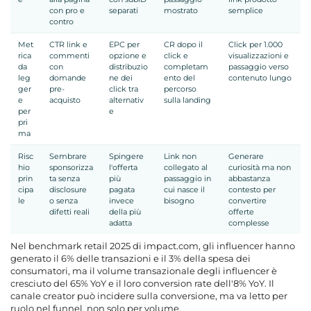
con pro e
separati
mostrato
semplice
contro
Met
CTR link e
EPC per
CR dopo il
Click per 1.000
rica
commenti
opzione e
click e
visualizzazioni e
da
con
distribuzio
completam
passaggio verso
leg
domande
ne dei
ento del
contenuto lungo
ger
pre-
click tra
percorso
e
acquisto
alternativ
sulla landing
per
e
pri
ma
Risc
Sembrare
Spingere
Link non
Generare
hio
sponsorizza
l'offerta
collegato al
curiosità ma non
prin
ta senza
più
passaggio in
abbastanza
cipa
disclosure
pagata
cui nasce il
contesto per
le
o senza
invece
bisogno
convertire
difetti reali
della più
offerte
adatta
complesse
Nel benchmark retail 2025 di impact.com, gli influencer hanno
generato il 6% delle transazioni e il 3% della spesa dei
consumatori, ma il volume transazionale degli influencer è
cresciuto del 65% YoY e il loro conversion rate dell'8% YoY. Il
canale creator può incidere sulla conversione, ma va letto per
ruolo nel funnel, non solo per volume.