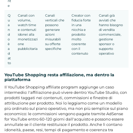
nt
e
Q
Canali con
Canali
Creator con
Canali già
u
volume,
verticali che
fiducia forte
avviati che
a
watch time
possono
in una
hanno bisogno
n
e contenuti
generare
nicchia e
di vendita
d
idonei alla
azioni
prodotto
commerciale,
o
monetizzazi
misurabili
molto
gestione
è
one
su offerte
coerente
sponsor o
a
pubblicitaria
specifiche
con il
supporto
d
contenuto
operativo
at
to
YouTube Shopping resta affiliazione, ma dentro la
piattaforma
Il YouTube Shopping affiliate program aggiunge un caso
intermedio: l'affiliazione può vivere dentro YouTube Studio, con
prodotti taggati nei contenuti, commissioni e finestre di
attribuzione per prodotto. Noi lo leggiamo come un modello
più ordinato sul piano operativo, ma non più semplice sul piano
economico: le commissioni vengono pagate tramite AdSense
for YouTube entro 60-120 giorni dall'acquisto e possono essere
annullate se il cliente restituisce il prodotto. Anche lì contano
idoneità, paese, resi, tempi di pagamento e coerenza tra