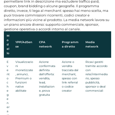
permettere link in descrizione ma escludere traffico paid,
coupon, brand bidding o alcune geografie. Il programma
diretto, invece, ti lega al merchant: spesso hai meno scelta, ma
puoi trovare commissioni ricorrenti, codici creator e
informazioni più vicine al prodotto. La media network lavora su
un piano ancora diverso: supporto commerciale, sponsor,
gestione operativa o accordi intorno al canale.
M
o
YPP/AdSen
CPA
Programm
Media
d
se
network
a diretto
network
el
lo
E
Visualizzazio
Azione
Azione o
Ricavi gestiti
v
ni
confermata
vendita
tramite accordo
e
monetizzate
definita
tracciata dal
con
nt
, annunci,
dall'offerta:
merchant,
rete/intermedia
o
Premium o
vendita,
spesso con
rio, spesso
c
funzioni
lead,
link referral
pubblicità,
h
native
installazion
o codice
sponsor o deal
e
abilitate
e, prova
creator
commerciali
g
gratuita
e
n
er
a