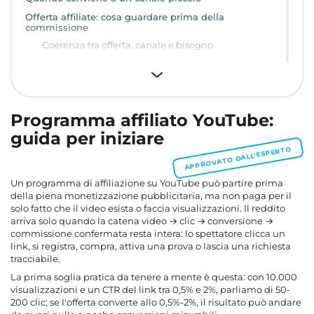
Offerta affiliate: cosa guardare prima della
commissione
Coerenza tra offerta, canale e bisogno
EPC contro commissione nominale
Landing page e spiegabilità in 10-20 secondi
Controllo operativo prima della pubblicazione
Programma affiliato YouTube:
Regole, cookie e pagamenti decidono quanto incassi
davvero
guida per iniziare
APPROVATO DALL'ESPERTO
Un link per ogni video, posizione e formato
Recensioni, confronti, tutorial e Shorts non portano lo
stesso clic
Un
programma di affiliazione su YouTube
può partire prima
della piena monetizzazione pubblicitaria, ma non paga per il
Recensione: fiducia, uso reale e limiti
solo fatto che il video esista o faccia visualizzazioni. Il reddito
Confronto: scelta tra alternative già considerate
arriva solo quando la catena video → clic → conversione →
commissione confermata resta intera: lo spettatore clicca un
Tutorial: link nel momento del bisogno
link, si registra, compra, attiva una prova o lascia una richiesta
Lista di strumenti: confronto utile, clic più dispersi
tracciabile.
Shorts: scoperta rapida, contesto limitato
La prima soglia pratica da tenere a mente è questa: con 10.000
visualizzazioni e un CTR del link tra 0,5% e 2%, parliamo di 50-
CTR, CR, EPC e ricavo per mille: il calcolo senza fantasia
200 clic; se l'offerta converte allo 0,5%-2%, il risultato può andare
Formula di base