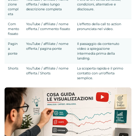
zione
offerta / video lungo
condizioni, alternative e
compl
descrizione completa
disclosure.
eta
Com
YouTube / affiliate / nome
L'effetto della call to action
mento
offerta / commento fissato
pronunciata nel video.
fissato
Pagin
YouTube / affiliate / nome
Il passaggio da contenuto
a
offerta / pagina ponte
video a spiegazione
ponte
intermedia prima della
landing.
Shorts
YouTube / affiliate / nome
La scoperta rapida e il primo
offerta / Shorts
contatto con un'offerta
semplice.