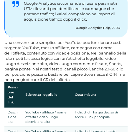
Google Analytics raccomanda di usare parametri
UTM rilevanti per identificare le campagne che
portano traffico; i valori compaiono nei report di
acquisizione traffico dopo il click.
Google Analytics Help, 2026
Una convenzione semplice per YouTube può funzionare così:
sorgente YouTube, mezzo affiliate, campagna con nome
dell'offerta, contenuto con video e posizione. Nel pannello della
rete ripeti la stessa logica con un'etichetta leggibile: video
lungo descrizione alta, video lungo commento fissato, Shorts,
pagina ponte. Nei nostri test di canali piccoli, anche 20-50 clic
per posizione possono bastare per capire dove nasce il CTR, ma
non per giudicare il CR dell'offerta.
Posizi
one
Etichetta leggibile
Cosa misura
del
link
Descri
YouTube / affiliate / nome
Il clic di chi ha già deciso di
zione
offerta / video lungo
aprire il link principale.
alta
descrizione alta
Descri
YouTube / affiliate / nome
Il clic di chi cerca contesto,