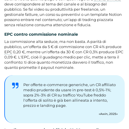
deve corrispondere al tema del canale e al bisogno del
pubblico. Se fai video su produttività per freelance, un
gestionale fatture, un corso su preventivi o un template Notion
possono entrare nel contenuto; un'app di trading piazzata
senza relazione consuma attenzione e fiducia.
EPC contro commissione nominale
La commissione alta seduce, ma non basta. A parità di
pubblico, un'offerta da 5 € di commissione con CR 4% produce
EPC
0,20 €, mentre un'offerta da 30 € con CR 0,3% produce EPC
0,09 €. L'EPC, cioè il guadagno medio per clic, mette a terra il
confronto: ti dice quanto monetizza davvero il traffico, non
quanto promette il payout nominale.
Per offerte e-commerce generiche, un CR affiliato
medio prudente da usare in pre-test è 0,5%-1%;
sopra 2%-3% di CR su traffico YouTube freddo
l'offerta di solito è già ben allineata a intento,
prezzo e landing page.
Awin, 2025