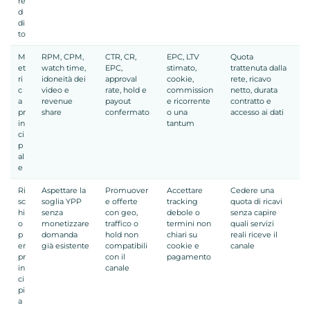
re
d
di
to
M
RPM, CPM,
CTR, CR,
EPC, LTV
Quota
et
watch time,
EPC,
stimato,
trattenuta dalla
ri
idoneità dei
approval
cookie,
rete, ricavo
c
video e
rate, hold e
commission
netto, durata
a
revenue
payout
e ricorrente
contratto e
pr
share
confermato
o una
accesso ai dati
in
tantum
ci
p
al
e
Ri
Aspettare la
Promuover
Accettare
Cedere una
sc
soglia YPP
e offerte
tracking
quota di ricavi
hi
senza
con geo,
debole o
senza capire
o
monetizzare
traffico o
termini non
quali servizi
p
domanda
hold non
chiari su
reali riceve il
er
già esistente
compatibili
cookie e
canale
pr
con il
pagamento
in
canale
ci
pi
a