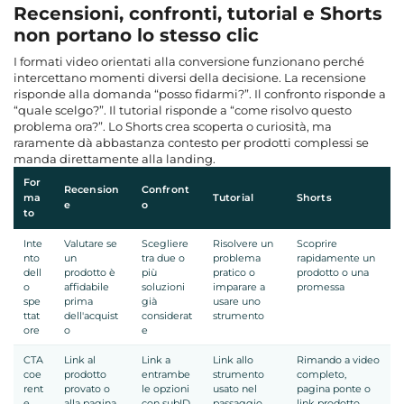
Recensioni, confronti, tutorial e Shorts
non portano lo stesso clic
I formati video orientati alla conversione funzionano perché
intercettano momenti diversi della decisione. La recensione
risponde alla domanda “posso fidarmi?”. Il confronto risponde a
“quale scelgo?”. Il tutorial risponde a “come risolvo questo
problema ora?”. Lo Shorts crea scoperta o curiosità, ma
raramente dà abbastanza contesto per prodotti complessi se
manda direttamente alla landing.
For
Recension
Confront
ma
Tutorial
Shorts
e
o
to
Inte
Valutare se
Scegliere
Risolvere un
Scoprire
nto
un
tra due o
problema
rapidamente un
dell
prodotto è
più
pratico o
prodotto o una
o
affidabile
soluzioni
imparare a
promessa
spe
prima
già
usare uno
ttat
dell'acquist
considerat
strumento
ore
o
e
CTA
Link al
Link a
Link allo
Rimando a video
coe
prodotto
entrambe
strumento
completo,
rent
provato o
le opzioni
usato nel
pagina ponte o
e
alla pagina
con subID
passaggio
link prodotto