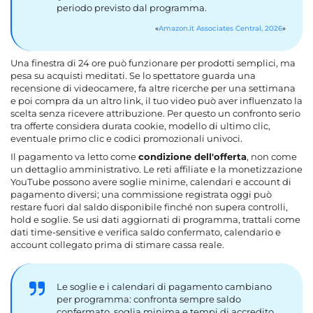
periodo previsto dal programma.
Amazon.it Associates Central, 2026
Una finestra di 24 ore può funzionare per prodotti semplici, ma
pesa su acquisti meditati. Se lo spettatore guarda una
recensione di videocamere, fa altre ricerche per una settimana
e poi compra da un altro link, il tuo video può aver influenzato la
scelta senza ricevere attribuzione. Per questo un confronto serio
tra offerte considera durata cookie, modello di ultimo clic,
eventuale primo clic e codici promozionali univoci.
Il pagamento va letto come
condizione dell'offerta
, non come
un dettaglio amministrativo. Le reti affiliate e la monetizzazione
YouTube possono avere soglie minime, calendari e account di
pagamento diversi; una commissione registrata oggi può
restare fuori dal saldo disponibile finché non supera controlli,
hold e soglie. Se usi dati aggiornati di programma, trattali come
dati time-sensitive e verifica saldo confermato, calendario e
account collegato prima di stimare cassa reale.
Le soglie e i calendari di pagamento cambiano
per programma: confronta sempre saldo
confermato, soglia minima e tempi di accredito