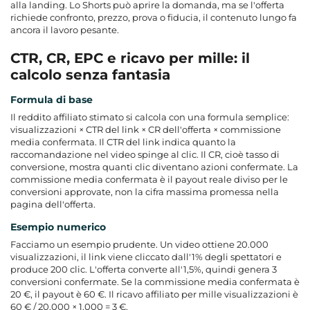
alla landing. Lo Shorts può aprire la domanda, ma se l'offerta
richiede confronto, prezzo, prova o fiducia, il contenuto lungo fa
ancora il lavoro pesante.
CTR, CR, EPC e ricavo per mille: il
calcolo senza fantasia
Formula di base
Il reddito affiliato stimato si calcola con una formula semplice:
visualizzazioni × CTR del link × CR dell'offerta × commissione
media confermata. Il CTR del link indica quanto la
raccomandazione nel video spinge al clic. Il CR, cioè tasso di
conversione, mostra quanti clic diventano azioni confermate. La
commissione media confermata è il payout reale diviso per le
conversioni approvate, non la cifra massima promessa nella
pagina dell'offerta.
Esempio numerico
Facciamo un esempio prudente. Un video ottiene 20.000
visualizzazioni, il link viene cliccato dall'1% degli spettatori e
produce 200 clic. L'offerta converte all'1,5%, quindi genera 3
conversioni confermate. Se la commissione media confermata è
20 €, il payout è 60 €. Il ricavo affiliato per mille visualizzazioni è
60 € / 20.000 × 1.000 = 3 €.