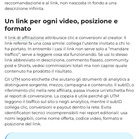
raccomandazione e al link, non nascosta in fondo a una
descrizione infinita.
Un link per ogni video, posizione e
formato
Il
link di affiliazione
attribuisce clic e conversioni al creator. Il
link referral fa una cosa simile: collega l'utente invitato a chi lo
ha portato. In entrambi i casi il link non serve solo a “mandare
traffico”; serve a leggere cosa sta funzionando. Se usi lo stesso
link abbreviato in descrizione, commento fissato, community
post e Shorts, vedrai commissioni totali ma non capirai quale
contenuto ha prodotto il risultato.
Gli
UTM
sono etichette che aiutano gli strumenti di analytics a
distinguere sorgente, mezzo, campagna e contenuto. Il subID, o
riferimento clic nella rete affiliata, passa invece un'etichetta fino
al report di conversione. La coppia è utile perché gli UTM
leggono il traffico sul sito o negli analytics, mentre il subID
collega clic, conversioni e payout dentro la rete. Evita
identificatori tecnici incomprensibili nei report editoriali: usa
nomi leggibili, come nome offerta, codice video, formato e
posizione del link.