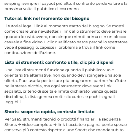
se spingi sempre il payout più alto, il confronto perde valore e la
prossima volta il pubblico clicca meno.
Tutorial: link nel momento del bisogno
Il tutorial lega il link al momento esatto del bisogno. Se mostri
come creare una newsletter, il link allo strumento deve arrivare
quando lo usi davvero, non cinque minuti prima o in un blocco
casuale a fine video. Il clic qualificato nasce perché lo spettatore
vede il passaggio, capisce il problema e trova il link come
continuazione dell'azione.
Lista di strumenti: confronto utile, clic più dispersi
Una lista di strumenti funziona quando il pubblico vuole
orientarsi tra alternative, non quando devi spingere una sola
offerta. Puoi usarla per testare più programmi partner YouTube
nella stessa nicchia, ma ogni strumento deve avere link
separato, criterio di scelta e limite dichiarato. Senza questa
disciplina, la lista genera molti clic curiosi e pochi segnali
leggibili.
Shorts: scoperta rapida, contesto limitato
Per SaaS, strumenti tecnici o prodotti finanziari, la sequenza
Shorts → video completo → link tracciato o pagina ponte spesso
conserva più contesto rispetto a uno Shorts che manda subito