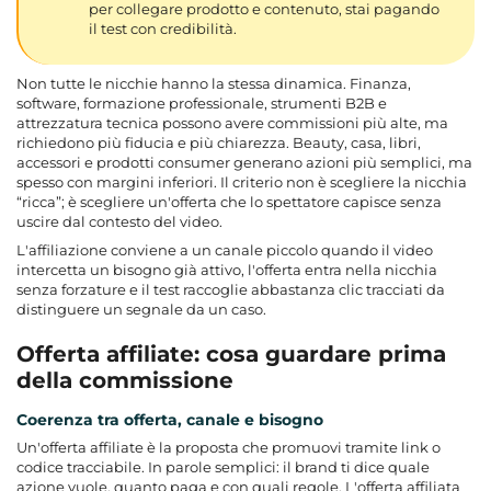
per collegare prodotto e contenuto, stai pagando
il test con credibilità.
Non tutte le nicchie hanno la stessa dinamica. Finanza,
software, formazione professionale, strumenti B2B e
attrezzatura tecnica possono avere commissioni più alte, ma
richiedono più fiducia e più chiarezza. Beauty, casa, libri,
accessori e prodotti consumer generano azioni più semplici, ma
spesso con margini inferiori. Il criterio non è scegliere la nicchia
“ricca”; è scegliere un'offerta che lo spettatore capisce senza
uscire dal contesto del video.
L'affiliazione conviene a un canale piccolo quando il video
intercetta un bisogno già attivo, l'offerta entra nella nicchia
senza forzature e il test raccoglie abbastanza clic tracciati da
distinguere un segnale da un caso.
Offerta affiliate: cosa guardare prima
della commissione
Coerenza tra offerta, canale e bisogno
Un'offerta affiliate è la proposta che promuovi tramite link o
codice tracciabile. In parole semplici: il brand ti dice quale
azione vuole, quanto paga e con quali regole. L'
offerta affiliata