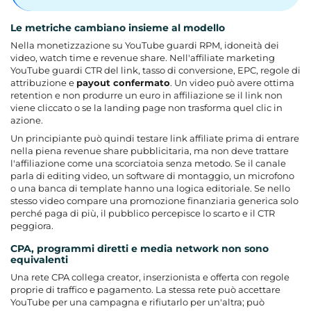
Le metriche cambiano insieme al modello
Nella monetizzazione su YouTube guardi RPM, idoneità dei
video, watch time e revenue share. Nell'affiliate marketing
YouTube guardi CTR del link, tasso di conversione, EPC, regole di
attribuzione e
payout confermato
. Un video può avere ottima
retention e non produrre un euro in affiliazione se il link non
viene cliccato o se la landing page non trasforma quel clic in
azione.
Un principiante può quindi testare link affiliate prima di entrare
nella piena revenue share pubblicitaria, ma non deve trattare
l'affiliazione come una scorciatoia senza metodo. Se il canale
parla di editing video, un software di montaggio, un microfono
o una banca di template hanno una logica editoriale. Se nello
stesso video compare una promozione finanziaria generica solo
perché paga di più, il pubblico percepisce lo scarto e il CTR
peggiora.
CPA, programmi diretti e media network non sono
equivalenti
Una rete CPA collega creator, inserzionista e offerta con regole
proprie di traffico e pagamento. La stessa rete può accettare
YouTube per una campagna e rifiutarlo per un'altra; può