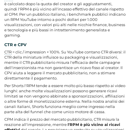
è calcolato dopo la quota del creator e gli aggiustamenti,
quindi l'RPM è più vicino all'incasso effettivo del canale rispetto
al CPM. Per un pubblico italiano, i benchmark pubblici indicano
un RPM YouTube intorno a pochi dollari per 1.000
visualizzazioni, con valori più alti nelle nicchie finance, business
e tecnologia e più bassi in intrattenimento generalista e
gaming.
CTR e CPV
CTR
= clic / impression × 100%. Su YouTube contano CTR diversi: il
CTR della miniatura influisce su packaging e visualizzazioni,
mentre il CTR pubblicitario misura l'efficacia delle campagne
dell'inserzionista ma non garantisce un ricavo fisso al creator. Il
CPV aiuta a leggere il mercato pubblicitario, non a stimare
direttamente il pagamento.
Per Shorts l'RPM tende a essere molto più basso rispetto ai video
lunghi: anche molte visualizzazioni possono generare ricavi
limitati se non vengono abbinate a sponsorizzazioni, affiliazioni
o altre forme di monetizzazione esterna. Nella nostra analisi dei
canali italiani, Shorts funziona meglio come ingresso nella
parte alta del funnel che come unico motore di cassa.
CPM indica il prezzo del mercato pubblicitario, CTR misura la
reazione all'impressione, mentre
l'RPM è più vicino ai ricavi
effettivi
del canale. La previsione va costruita su visualizzazioni,