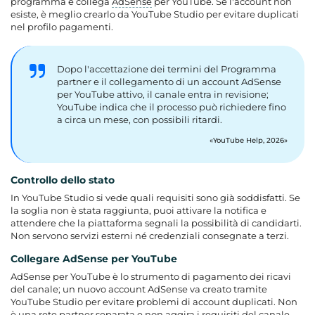
programma e collega
AdSense
per YouTube. Se l'account non
esiste, è meglio crearlo da YouTube Studio per evitare duplicati
nel profilo pagamenti.
Dopo l'accettazione dei termini del Programma
partner e il collegamento di un account AdSense
per YouTube attivo, il canale entra in revisione;
YouTube indica che il processo può richiedere fino
a circa un mese, con possibili ritardi.
YouTube Help, 2026
Controllo dello stato
In YouTube Studio si vede quali requisiti sono già soddisfatti. Se
la soglia non è stata raggiunta, puoi attivare la notifica e
attendere che la piattaforma segnali la possibilità di candidarti.
Non servono servizi esterni né credenziali consegnate a terzi.
Collegare AdSense per YouTube
AdSense per YouTube è lo strumento di pagamento dei ricavi
del canale; un nuovo account AdSense va creato tramite
YouTube Studio per evitare problemi di account duplicati. Non
è una rete partner separata e non aggira i requisiti del canale.