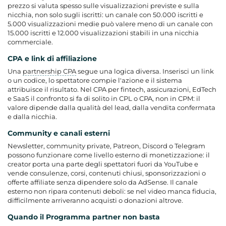
prezzo si valuta spesso sulle visualizzazioni previste e sulla
nicchia, non solo sugli iscritti: un canale con 50.000 iscritti e
5.000 visualizzazioni medie può valere meno di un canale con
15.000 iscritti e 12.000 visualizzazioni stabili in una nicchia
commerciale.
CPA e link di affiliazione
Una
partnership CPA
segue una logica diversa. Inserisci un link
o un codice, lo spettatore compie l'azione e il sistema
attribuisce il risultato. Nel CPA per fintech, assicurazioni, EdTech
e SaaS il confronto si fa di solito in CPL o CPA, non in CPM: il
valore dipende dalla qualità del lead, dalla vendita confermata
e dalla nicchia.
Community e canali esterni
Newsletter, community private, Patreon, Discord o Telegram
possono funzionare come livello esterno di monetizzazione: il
creator porta una parte degli spettatori fuori da YouTube e
vende consulenze, corsi, contenuti chiusi, sponsorizzazioni o
offerte affiliate senza dipendere solo da AdSense. Il canale
esterno non ripara contenuti deboli: se nel video manca fiducia,
difficilmente arriveranno acquisti o donazioni altrove.
Quando il Programma partner non basta