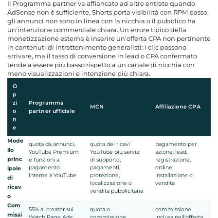
Il Programma partner va affiancato ad altre entrate quando
AdSense non è sufficiente, Shorts porta visibilità con RPM basso,
gli annunci non sono in linea con la nicchia o il pubblico ha
un'intenzione commerciale chiara. Un errore tipico della
monetizzazione esterna è inserire un'offerta CPA non pertinente
in contenuti di intrattenimento generalisti: i clic possono
arrivare, ma il tasso di conversione in lead o CPA confermato
tende a essere più basso rispetto a un canale di nicchia con
meno visualizzazioni e intenzione più chiara.
O
p
zi
Programma
MCN
Affiliazione CPA
o
partner ufficiale
n
e
Mode
quota da annunci,
quota dei ricavi
pagamento per
llo
YouTube Premium
YouTube più servizi
azione: lead,
princ
e funzioni a
di supporto,
registrazione,
pagamento
pagamenti,
ordine,
ipale
interne a YouTube
protezione,
installazione o
di
localizzazione o
vendita
ricav
vendita pubblicitaria
o
Com
55% al creator sui
quota o
commissione
missi
Watch Page Ads;
commissione
inclusa nell'offerta: