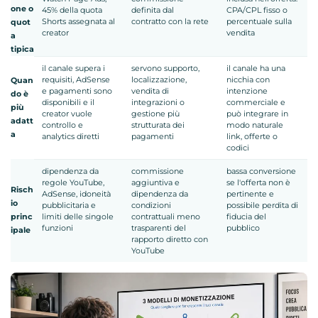
one o
45% della quota
definita dal
CPA/CPL fisso o
Shorts assegnata al
contratto con la rete
percentuale sulla
quot
creator
vendita
a
tipica
il canale supera i
servono supporto,
il canale ha una
requisiti, AdSense
localizzazione,
nicchia con
Quan
e pagamenti sono
vendita di
intenzione
do è
disponibili e il
integrazioni o
commerciale e
più
creator vuole
gestione più
può integrare in
adatt
controllo e
strutturata dei
modo naturale
a
analytics diretti
pagamenti
link, offerte o
codici
dipendenza da
commissione
bassa conversione
regole YouTube,
aggiuntiva e
se l'offerta non è
Risch
AdSense, idoneità
dipendenza da
pertinente e
io
pubblicitaria e
condizioni
possibile perdita di
princ
limiti delle singole
contrattuali meno
fiducia del
funzioni
trasparenti del
pubblico
ipale
rapporto diretto con
YouTube