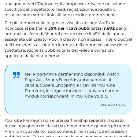
una quota. Nel CPA, invece, il compenso arriva per un'azione
specifica dello spettatore: lead, registrazione, acquisto o
installazione tramite link affiliato o codice promozionale.
Per gli annunci sulla pagina di visualizzazione YouTube
riconosce al partner il
55% dei ricavi pubblicitari netti
; per gli
annunci nel feed di Shorts il creator riceve il 45% della quota
assegnata dal Creator Pool. Il creator non incassa l'intero budget
dell'inserzionista: contano formato dell'annuncio, paese dello
spettatore, idoneità pubblicitaria del video e correzioni
applicate dalla piattaforma.
Nel Programma partner sono disponibili Watch
Page Ads, Shorts Feed Ads, abbonamenti al
canale, Supers, Shopping e ricavi da YouTube
Premium; le singole funzioni si attivano tramite i
moduli corrispondenti in YouTube Studio.
YouTube Help
YouTube Premium non è una partnership separata: il creator
riceve una quota dei ricavi da abbonamento quando gli utenti
Premium guardano i suoi contenuti, non ricavi da impression
pubblicitarie. Per questo un canale può generare entrate anche