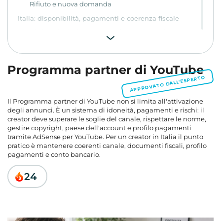
Rifiuto e nuova domanda
Italia: disponibilità, pagamenti e coerenza fiscale
Ricavi dopo l'adesione: annunci, Premium, Shorts e
fonti esterne
Fonti interne a YouTube
Integrazioni dirette e valore dell'attenzione
Programma partner di YouTube
CPA e link di affiliazione
APPROVATO DALL'ESPERTO
Community e canali esterni
Il Programma partner di YouTube
non si limita all'attivazione
Quando il Programma partner non basta
degli annunci. È un sistema di idoneità, pagamenti e rischi: il
creator deve superare le soglie del canale, rispettare le norme,
Metriche di ricavo: calcola l'RPM, non gli iscritti attesi
gestire copyright, paese dell'account e profilo pagamenti
CPM
tramite AdSense per YouTube. Per un creator in Italia il punto
RPM
pratico è mantenere coerenti canale, documenti fiscali, profilo
pagamenti e conto bancario.
CTR e CPV
Il copyright decide la monetizzazione prima degli
24
annunci
Piano operativo prima della domanda
Scegli il modello in base a controllo, pagamenti e
fiducia