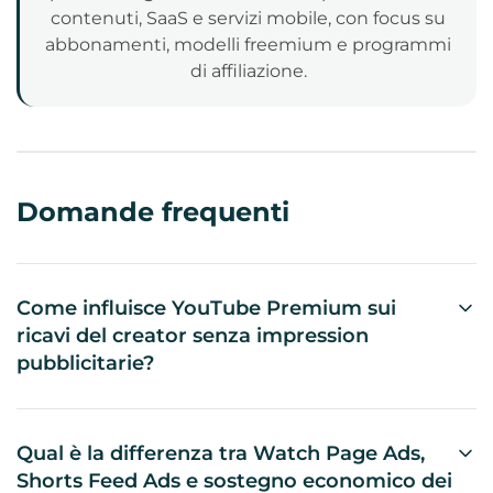
contenuti, SaaS e servizi mobile, con focus su
abbonamenti, modelli freemium e programmi
di affiliazione.
Domande frequenti
Come influisce YouTube Premium sui
ricavi del creator senza impression
pubblicitarie?
Se un utente YouTube Premium guarda un tuo
video, il creator riceve una quota dei ricavi da
abbonamento legata alla visione del contenuto.
Qual è la differenza tra Watch Page Ads,
Non è un'impression pubblicitaria né una
Shorts Feed Ads e sostegno economico dei