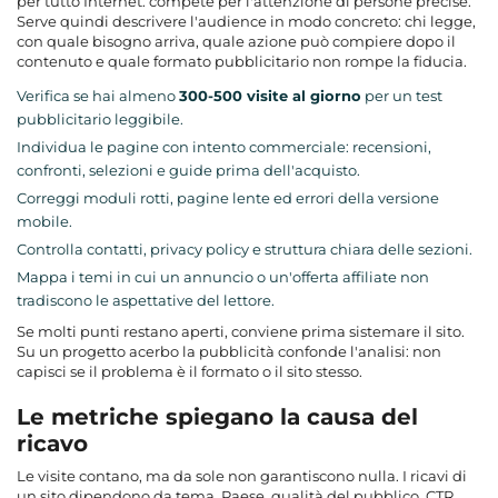
per tutto Internet: compete per l'attenzione di persone precise.
Serve quindi descrivere l'audience in modo concreto: chi legge,
con quale bisogno arriva, quale azione può compiere dopo il
contenuto e quale formato pubblicitario non rompe la fiducia.
Verifica se hai almeno
300-500 visite al giorno
per un test
pubblicitario leggibile.
Individua le pagine con intento commerciale: recensioni,
confronti, selezioni e guide prima dell'acquisto.
Correggi moduli rotti, pagine lente ed errori della versione
mobile.
Controlla contatti, privacy policy e struttura chiara delle sezioni.
Mappa i temi in cui un annuncio o un'offerta affiliate non
tradiscono le aspettative del lettore.
Se molti punti restano aperti, conviene prima sistemare il sito.
Su un progetto acerbo la pubblicità confonde l'analisi: non
capisci se il problema è il formato o il sito stesso.
Le metriche spiegano la causa del
ricavo
Le visite contano, ma da sole non garantiscono nulla. I ricavi di
un sito dipendono da tema, Paese, qualità del pubblico, CTR