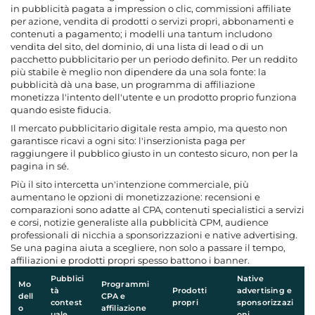
in pubblicità pagata a impression o clic, commissioni affiliate
per azione, vendita di prodotti o servizi propri, abbonamenti e
contenuti a pagamento; i modelli una tantum includono
vendita del sito, del dominio, di una lista di lead o di un
pacchetto pubblicitario per un periodo definito. Per un reddito
più stabile è meglio non dipendere da una sola fonte: la
pubblicità dà una base, un programma di affiliazione
monetizza l'intento dell'utente e un prodotto proprio funziona
quando esiste fiducia.
Il mercato pubblicitario digitale resta ampio, ma questo non
garantisce ricavi a ogni sito: l'inserzionista paga per
raggiungere il pubblico giusto in un contesto sicuro, non per la
pagina in sé.
Più il sito intercetta un'intenzione commerciale, più
aumentano le opzioni di monetizzazione: recensioni e
comparazioni sono adatte al CPA, contenuti specialistici a servizi
e corsi, notizie generaliste alla pubblicità CPM, audience
professionali di nicchia a sponsorizzazioni e native advertising.
Se una pagina aiuta a scegliere, non solo a passare il tempo,
affiliazioni e prodotti propri spesso battono i banner.
Pubblici
Native
Mo
Programmi
tà
Prodotti
advertising e
dell
CPA e
contest
propri
sponsorizzazi
o
affiliazione
uale
oni