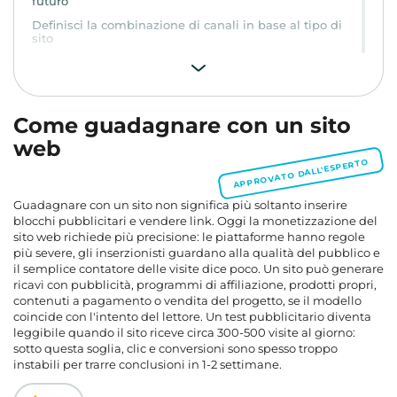
futuro
Definisci la combinazione di canali in base al tipo di
sito
Testa la monetizzazione come un'ipotesi di prodotto
Checklist pratica per uno schema stabile
content.faq.title
Come guadagnare con un sito
web
APPROVATO DALL'ESPERTO
Guadagnare con un sito
non significa più soltanto inserire
blocchi pubblicitari e vendere link. Oggi la monetizzazione del
sito web richiede più precisione: le piattaforme hanno regole
più severe, gli inserzionisti guardano alla qualità del pubblico e
il semplice contatore delle visite dice poco. Un sito può generare
ricavi con pubblicità, programmi di affiliazione, prodotti propri,
contenuti a pagamento o vendita del progetto, se il modello
coincide con l'intento del lettore. Un test pubblicitario diventa
leggibile quando il sito riceve circa 300-500 visite al giorno:
sotto questa soglia, clic e conversioni sono spesso troppo
instabili per trarre conclusioni in 1-2 settimane.