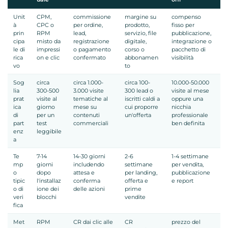
Unit
CPM,
commissione
margine su
compenso
à
CPC o
per ordine,
prodotto,
fisso per
prin
RPM
lead,
servizio, file
pubblicazione,
cipa
misto da
registrazione
digitale,
integrazione o
le di
impressi
o pagamento
corso o
pacchetto di
rica
on e clic
confermato
abbonamen
visibilità
vo
to
Sog
circa
circa 1.000-
circa 100-
10.000-50.000
lia
300-500
3.000 visite
300 lead o
visite al mese
prat
visite al
tematiche al
iscritti caldi a
oppure una
ica
giorno
mese su
cui proporre
nicchia
di
per un
contenuti
un'offerta
professionale
part
test
commerciali
ben definita
enz
leggibile
a
Te
7-14
14-30 giorni
2-6
1-4 settimane
mp
giorni
includendo
settimane
per vendita,
o
dopo
attesa e
per landing,
pubblicazione
tipic
l'installaz
conferma
offerta e
e report
o di
ione dei
delle azioni
prime
veri
blocchi
vendite
fica
Met
RPM
CR dai clic alle
CR
prezzo del