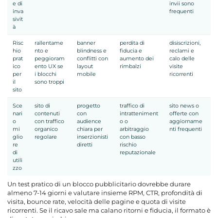
e di
invii sono
inva
frequenti
sivit
à
Risc
rallentame
banner
perdita di
disiscrizioni,
hio
nto e
blindness e
fiducia e
reclami e
prat
peggioram
conflitti con
aumento dei
calo delle
ico
ento UX se
layout
rimbalzi
visite
per
i blocchi
mobile
ricorrenti
il
sono troppi
sito
Sce
sito di
progetto
traffico di
sito news o
nari
contenuti
con
intratteniment
offerte con
o
con traffico
audience
o o
aggiorname
mi
organico
chiara per
arbitraggio
nti frequenti
glio
regolare
inserzionisti
con basso
re
diretti
rischio
di
reputazionale
utili
zzo
Un test pratico di un blocco pubblicitario dovrebbe durare
almeno 7-14 giorni e valutare insieme RPM, CTR, profondità di
visita, bounce rate, velocità delle pagine e quota di visite
ricorrenti. Se il ricavo sale ma calano ritorni e fiducia, il formato è