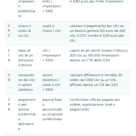
impressio
ento /
è 0,80 euro per mille impression
n
impression
pubblicitar
× 1000
ie
C
ricavo o
costo o
valutare il pagamento per clic; se
P
costo di
ricavo / clic
un blocco genera 120 euro da 400
C
un clic
clic, il CPC medio è 0,30 euro per
clic
C
tasso di
clic /
capire se gli utenti notano il blocco;
T
clic di un
impression
300 clic su 100.000 impression
R
annuncio
× 100%
danno un CTR dello 0,3%
o blocco
C
conversio
azioni
valutare affiliazioni e vendite; 25
R
ne dei clic
obiettivo /
ordini da 1.000 clic su un link
in azioni
visite o clic
affiliato danno un CR del 2,5%
obiettivo
× 100%
C
pagament
payout fisso
confrontare offerte pagate per
P
o per
o
ordine, registrazione, lead o
A
azione
percentuale
pagamento
confermat
su un'azione
a
confermata
dell'utent
e