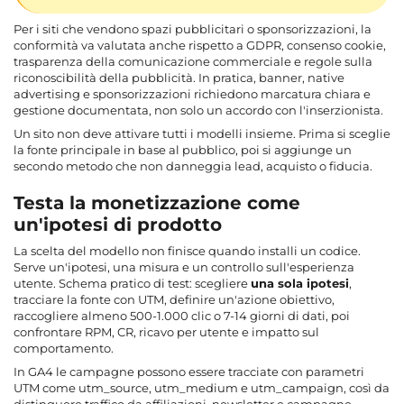
Per i siti che vendono spazi pubblicitari o sponsorizzazioni, la
conformità va valutata anche rispetto a GDPR, consenso cookie,
trasparenza della comunicazione commerciale e regole sulla
riconoscibilità della pubblicità. In pratica, banner, native
advertising e sponsorizzazioni richiedono marcatura chiara e
gestione documentata, non solo un accordo con l'inserzionista.
Un sito non deve attivare tutti i modelli insieme. Prima si sceglie
la fonte principale in base al pubblico, poi si aggiunge un
secondo metodo che non danneggia lead, acquisto o fiducia.
Testa la monetizzazione come
un'ipotesi di prodotto
La scelta del modello non finisce quando installi un codice.
Serve un'ipotesi, una misura e un controllo sull'esperienza
utente. Schema pratico di test: scegliere
una sola ipotesi
,
tracciare la fonte con UTM, definire un'azione obiettivo,
raccogliere almeno 500-1.000 clic o 7-14 giorni di dati, poi
confrontare RPM, CR, ricavo per utente e impatto sul
comportamento.
In GA4 le campagne possono essere tracciate con parametri
UTM come utm_source, utm_medium e utm_campaign, così da
distinguere traffico da affiliazioni, newsletter e campagne