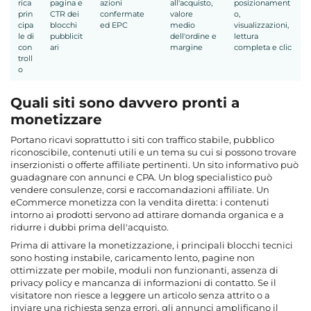
rica
pagina e
azioni
all'acquisto,
posizionament
prin
CTR dei
confermate
valore
o,
cipa
blocchi
ed EPC
medio
visualizzazioni,
le di
pubblicit
dell'ordine e
lettura
con
ari
margine
completa e clic
troll
o
Quali siti sono davvero pronti a
monetizzare
Portano ricavi soprattutto i siti con traffico stabile, pubblico
riconoscibile, contenuti utili e un tema su cui si possono trovare
inserzionisti o offerte affiliate pertinenti. Un sito informativo può
guadagnare con annunci e CPA. Un blog specialistico può
vendere consulenze, corsi e raccomandazioni affiliate. Un
eCommerce monetizza con la vendita diretta: i contenuti
intorno ai prodotti servono ad attirare domanda organica e a
ridurre i dubbi prima dell'acquisto.
Prima di attivare la monetizzazione, i principali blocchi tecnici
sono hosting instabile, caricamento lento, pagine non
ottimizzate per mobile, moduli non funzionanti, assenza di
privacy policy e mancanza di informazioni di contatto. Se il
visitatore non riesce a leggere un articolo senza attrito o a
inviare una richiesta senza errori, gli annunci amplificano il