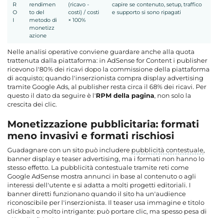
R
rendimen
(ricavo -
capire se contenuto, setup, traffico
O
to del
costi) / costi
e supporto si sono ripagati
I
metodo di
× 100%
monetizz
azione
Nelle analisi operative conviene guardare anche alla quota
trattenuta dalla piattaforma: in AdSense for Content i publisher
ricevono l'80% dei ricavi dopo la commissione della piattaforma
di acquisto; quando l'inserzionista compra display advertising
tramite Google Ads, al publisher resta circa il 68% dei ricavi. Per
questo il dato da seguire è l'
RPM della pagina
, non solo la
crescita dei clic.
Monetizzazione pubblicitaria: formati
meno invasivi e formati rischiosi
Guadagnare con un sito può includere
pubblicità contestuale
,
banner display e teaser advertising, ma i formati non hanno lo
stesso effetto. La pubblicità contestuale tramite reti come
Google AdSense mostra annunci in base al contenuto o agli
interessi dell'utente e si adatta a molti progetti editoriali. I
banner diretti funzionano quando il sito ha un'audience
riconoscibile per l'inserzionista. Il teaser usa immagine e titolo
clickbait o molto intrigante: può portare clic, ma spesso pesa di