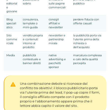
editorial
sobrio
sulle pagine
pubblico
e
commerciali
giovane
Blog
consulenza,
consigli
perdere fiducia con
speciali
template o
affiliati e
offerte casuali
stico
mini-guida
newsletter
Sito
vendita propria
newsletter e
la pubblicità porta via
comme
e contenuti
partnership
l'utente prima della
rciale
intorno al
mirate
richiesta o
prodotto
dell'acquisto
Media
pubblicità
native
marcatura complessa
contestuale e
advertising e
e calo della qualità
banner diretti
pacchetti
percepita
sponsor
Una combinazione debole si riconosce dal
conflitto tra obiettivi: il blocco pubblicitario porta
via l'utente prima del lead, il pop-up copre il form,
il consiglio affiliato compete con il prodotto
proprio e l'abbonamento appare prima che il
lettore abbia capito il valore del sito.