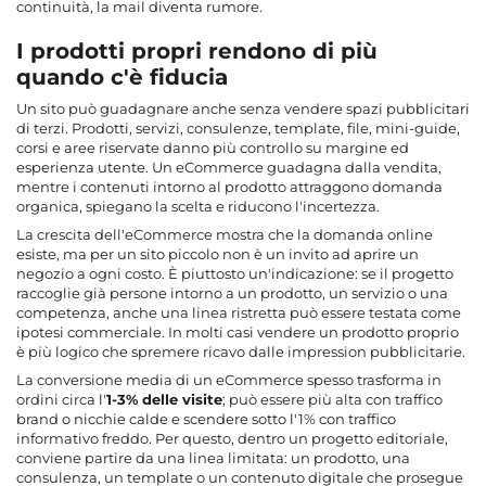
continuità, la mail diventa rumore.
I prodotti propri rendono di più
quando c'è fiducia
Un sito può guadagnare anche senza vendere spazi pubblicitari
di terzi. Prodotti, servizi, consulenze, template, file, mini-guide,
corsi e aree riservate danno più controllo su margine ed
esperienza utente. Un eCommerce guadagna dalla vendita,
mentre i contenuti intorno al prodotto attraggono domanda
organica, spiegano la scelta e riducono l'incertezza.
La crescita dell'eCommerce mostra che la domanda online
esiste, ma per un sito piccolo non è un invito ad aprire un
negozio a ogni costo. È piuttosto un'indicazione: se il progetto
raccoglie già persone intorno a un prodotto, un servizio o una
competenza, anche una linea ristretta può essere testata come
ipotesi commerciale. In molti casi vendere un prodotto proprio
è più logico che spremere ricavo dalle impression pubblicitarie.
La conversione media di un eCommerce spesso trasforma in
ordini circa l'
1-3% delle visite
; può essere più alta con traffico
brand o nicchie calde e scendere sotto l'1% con traffico
informativo freddo. Per questo, dentro un progetto editoriale,
conviene partire da una linea limitata: un prodotto, una
consulenza, un template o un contenuto digitale che prosegue