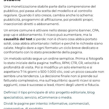
Una monetizzazione stabile parte dalla comprensione del
pubblico, poi passa alla scelta del modello e al controllo
regolare. Quando il sito cresce, cambia anche lo schema:
pubblicità, programmi di affiliazione, poi prodotti propri,
inserzionisti diretti o abbonamenti.
Un errore comune è attivare nello stesso giorno banner, CPA,
pop-up e abbonamento. Il ricavo può aumentare, ma la
causalità del test
si perde: non è chiaro cosa abbia portato
soldi, cosa abbia allontanato i lettori e perché le richieste siano
calate. Meglio dare a ogni formato un ciclo breve dedicato e
confrontarlo con lo stato precedente della pagina.
Un metodo solido segue un ordine semplice. Prima si fotografa
lo stato iniziale della pagina: traffico, RPM, CTR, CR, velocità e
profondità di visita. Poi si modifica un solo elemento e si
aspettano 7-14 giorni o 500-1.000 clic, così un picco casuale non
sembra una tendenza. La decisione finale non si prende sul
fatturato complessivo, ma sull'equilibrio: quanti ricavi si sono
aggiunti, cosa è successo a lead, ritorni degli utenti e fiducia.
Definisci il tipo principale di sito: progetto editoriale, blog
specialistico, servizio, eCommerce o media.
Dividi le pagine per intento: informative, commerciali,
comparative, di prodotto.