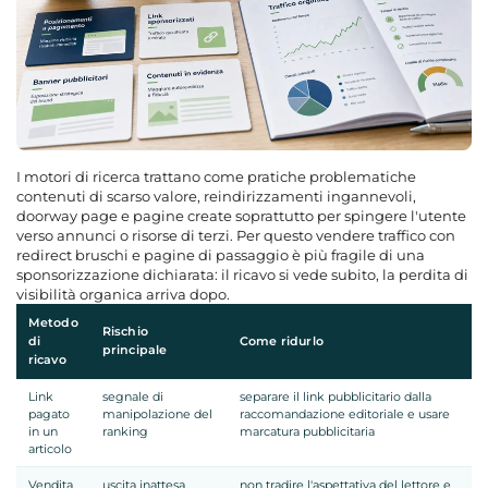
I motori di ricerca trattano come pratiche problematiche
contenuti di scarso valore, reindirizzamenti ingannevoli,
doorway page e pagine create soprattutto per spingere l'utente
verso annunci o risorse di terzi. Per questo vendere traffico con
redirect bruschi e pagine di passaggio è più fragile di una
sponsorizzazione dichiarata: il ricavo si vede subito, la perdita di
visibilità organica arriva dopo.
Metodo
Rischio
di
Come ridurlo
principale
ricavo
Link
segnale di
separare il link pubblicitario dalla
pagato
manipolazione del
raccomandazione editoriale e usare
in un
ranking
marcatura pubblicitaria
articolo
Vendita
uscita inattesa
non tradire l'aspettativa del lettore e