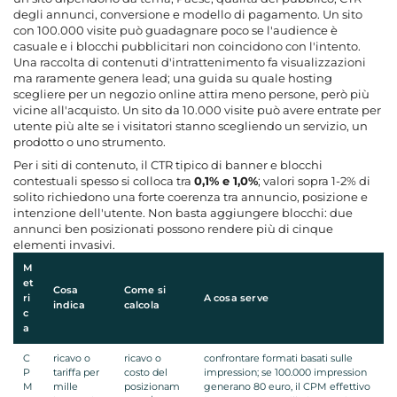
degli annunci, conversione e modello di pagamento. Un sito
con 100.000 visite può guadagnare poco se l'audience è
casuale e i blocchi pubblicitari non coincidono con l'intento.
Una raccolta di contenuti d'intrattenimento fa visualizzazioni
ma raramente genera lead; una guida su quale hosting
scegliere per un negozio online attira meno persone, però più
vicine all'acquisto. Un sito da 10.000 visite può avere entrate per
utente più alte se i visitatori stanno scegliendo un servizio, un
prodotto o uno strumento.
Per i siti di contenuto, il
CTR
tipico di banner e blocchi
contestuali spesso si colloca tra
0,1% e 1,0%
; valori sopra 1-2% di
solito richiedono una forte coerenza tra annuncio, posizione e
intenzione dell'utente. Non basta aggiungere blocchi: due
annunci ben posizionati possono rendere più di cinque
elementi invasivi.
M
et
Cosa
Come si
ri
A cosa serve
indica
calcola
c
a
C
ricavo o
ricavo o
confrontare formati basati sulle
P
tariffa per
costo del
impression; se 100.000 impression
M
mille
posizionam
generano 80 euro, il CPM effettivo