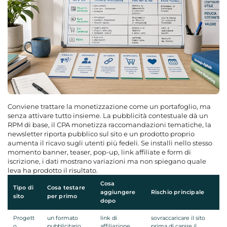
Conviene trattare la monetizzazione come un portafoglio, ma
senza attivare tutto insieme. La pubblicità contestuale dà un
RPM di base, il CPA monetizza raccomandazioni tematiche, la
newsletter riporta pubblico sul sito e un prodotto proprio
aumenta il ricavo sugli utenti più fedeli. Se installi nello stesso
momento banner, teaser, pop-up, link affiliate e form di
iscrizione, i dati mostrano variazioni ma non spiegano quale
leva ha prodotto il risultato.
Cosa
Tipo di
Cosa testare
aggiungere
Rischio principale
sito
per primo
dopo
Progett
un formato
link di
sovraccaricare il sito
o
pubblicitario
affiliazione
prima di capire il