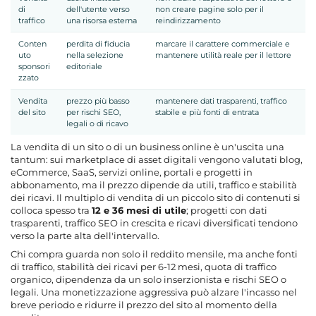
di
dell'utente verso
non creare pagine solo per il
traffico
una risorsa esterna
reindirizzamento
Conten
perdita di fiducia
marcare il carattere commerciale e
uto
nella selezione
mantenere utilità reale per il lettore
sponsori
editoriale
zzato
Vendita
prezzo più basso
mantenere dati trasparenti, traffico
del sito
per rischi SEO,
stabile e più fonti di entrata
legali o di ricavo
La vendita di un sito o di un business online è un'uscita una
tantum: sui marketplace di asset digitali vengono valutati blog,
eCommerce, SaaS, servizi online, portali e progetti in
abbonamento, ma il prezzo dipende da utili, traffico e stabilità
dei ricavi. Il multiplo di vendita di un piccolo sito di contenuti si
colloca spesso tra
12 e 36 mesi di utile
; progetti con dati
trasparenti, traffico SEO in crescita e ricavi diversificati tendono
verso la parte alta dell'intervallo.
Chi compra guarda non solo il reddito mensile, ma anche fonti
di traffico, stabilità dei ricavi per 6-12 mesi, quota di traffico
organico, dipendenza da un solo inserzionista e rischi SEO o
legali. Una monetizzazione aggressiva può alzare l'incasso nel
breve periodo e ridurre il prezzo del sito al momento della