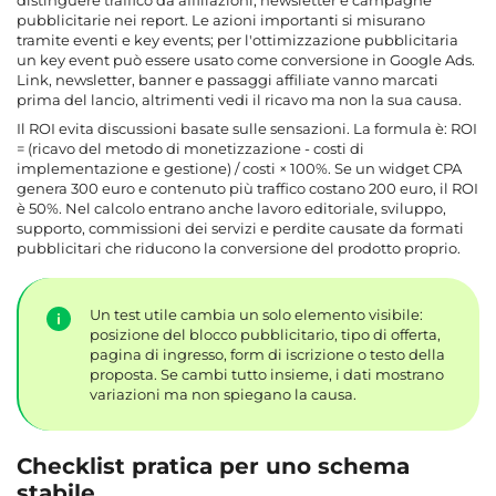
pubblicitarie nei report. Le azioni importanti si misurano
tramite eventi e key events; per l'ottimizzazione pubblicitaria
un key event può essere usato come conversione in Google Ads.
Link, newsletter, banner e passaggi affiliate vanno marcati
prima del lancio, altrimenti vedi il ricavo ma non la sua causa.
Il ROI evita discussioni basate sulle sensazioni. La formula è: ROI
= (ricavo del metodo di monetizzazione - costi di
implementazione e gestione) / costi × 100%. Se un widget CPA
genera 300 euro e contenuto più traffico costano 200 euro, il ROI
è 50%. Nel calcolo entrano anche lavoro editoriale, sviluppo,
supporto, commissioni dei servizi e perdite causate da formati
pubblicitari che riducono la conversione del prodotto proprio.
Un test utile cambia un solo elemento visibile:
posizione del blocco pubblicitario, tipo di offerta,
pagina di ingresso, form di iscrizione o testo della
proposta. Se cambi tutto insieme, i dati mostrano
variazioni ma non spiegano la causa.
Checklist pratica per uno schema
stabile