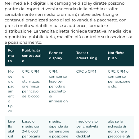
Nei media kit digitali, le campagne display dirette possono
partire da importi diversi a seconda della nicchia e salire
sensibilmente nei media premium; native advertising e
contenuti brandizzati sono di solito venduti a pacchetto, con
prezzi molto variabili in base a audience, formato e
distribuzione. La vendita diretta richiede trattativa, media kit e
reportistica pubblicitaria, ma offre più controllo su inserzionista
e posizionamento.
For
Pubblicità
Banner
Teaser
Notifiche
ma
contestual
display
advertising
push
to
e
Mo
CPC, CPM
CPM,
CPC o CPM
CPC, CPM o
dell
o
compenso
compenso
o di
ottimizzazi
fisso per
per iscrizione
pag
one mista
periodo o
o clic
am
per ricavo
pacchetto
ent
del blocco
di
o
impression
tipi
co
Live
basso o
medio,
medio o alto
alto se la
llo
medio con
dipende da
per creatività
richiesta di
abit
2-4 blocchi
dimensione
spesso
iscrizione è
ual
per pagina
e posizione
clickbait
precoce e gli