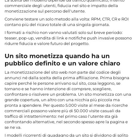
La scelta del modello dipende da traffico qualificato, intento
commerciale degli utenti, fiducia nel sito e impatto della
monetizzazione sul percorso dell'utente.
Conviene testare un solo metodo alla volta: RPM, CTR, CR e ROI
contano più del ricavo totale di una singola giornata.
I formati a rischio non vanno valutati solo sul breve periodo:
teaser, pop-up, vendita di link e notifiche push invasive possono
ridurre fiducia e valore futuro del progetto.
Un sito monetizza quando ha un
pubblico definito e un valore chiaro
La monetizzazione del sito web non parte dal codice degli
annunci né dalla scelta della prima affiliazione. Prima bisogna
capire perché le persone arrivano sul sito, cosa leggono, se
tornano e se hanno intenzione di comprare, scegliere,
confrontare o risolvere un problema. Un sito monetizza con una
grande copertura, un altro con una nicchia più piccola ma
pronta a spendere. Per questo 5.000 visite al mese da ricerche
commerciali possono valere più di 50.000 visite casuali da
traffico di intrattenimento: nel primo caso l'utente sta già
confrontando alternative, nel secondo spesso apre la pagina e
se ne va.
I modelli ricorrenti di guadagno da un sito si dividono di solito