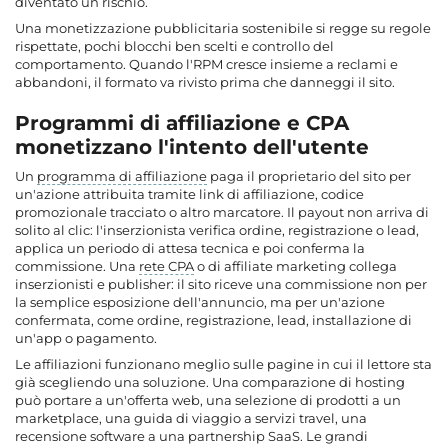
diventato un rischio.
Una monetizzazione pubblicitaria sostenibile si regge su regole
rispettate, pochi blocchi ben scelti e controllo del
comportamento. Quando l'RPM cresce insieme a reclami e
abbandoni, il formato va rivisto prima che danneggi il sito.
Programmi di affiliazione e CPA
monetizzano l'intento dell'utente
Un
programma di affiliazione
paga il proprietario del sito per
un'azione attribuita tramite link di affiliazione, codice
promozionale tracciato o altro marcatore. Il payout non arriva di
solito al clic: l'inserzionista verifica ordine, registrazione o lead,
applica un periodo di attesa tecnica e poi conferma la
commissione. Una
rete CPA
o di affiliate marketing collega
inserzionisti e publisher: il sito riceve una commissione non per
la semplice esposizione dell'annuncio, ma per un'azione
confermata, come ordine, registrazione, lead, installazione di
un'app o pagamento.
Le affiliazioni funzionano meglio sulle pagine in cui il lettore sta
già scegliendo una soluzione. Una comparazione di hosting
può portare a un'offerta web, una selezione di prodotti a un
marketplace, una guida di viaggio a servizi travel, una
recensione software a una partnership SaaS. Le grandi