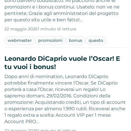
sono davvero soddisfatto. Mi piacciono anche le
promozioni e i bonus continui. Usatelo: non ve ne
pentirete. Grazie agli amministratori del progetto
per questo sito utile e ben fatto!…
22 maggio 2026
1 minuto di lettura
webmaster
promozioni
bonus
questo
Leonardo DiCaprio vuole l’Oscar! E
tu vuoi i bonus!
Dopo anni di nomination, Leonardo DiCaprio
potrebbe finalmente vincere l’Oscar. Se DiCaprio
porterà a casa l’Oscar, riceverai un regalo! Lo
sapremo domani, 29/02/2016. Condizioni della
promozione: Acquistando crediti, un tipo di account
o esperienza per almeno 1.990 rubli. Riceverai anche
1 regalo extra a scelta: Account VIP per 1 mese
Account PRO…
22 maggio 2026
1 minuto di lettura