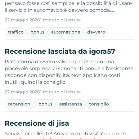
pensavo fosse così semplice, e la possibilità di usare
il servizio in automatico è davvero comoda.…
22 maggio 2026
1 minuto di lettura
traffico
bonus
automazione
davvero
Recensione lasciata da igora57
Piattaforma davvero valida: i prezzi sono una
piacevole sorpresa, ci sono tanti bonus e l'assistenza
risponde con disponibilità. Non applicano costi
inutili, quindi la consiglio.…
22 maggio 2026
1 minuto di lettura
recensioni
bonus
assistenza
consiglio
Recensione di jisa
Servizio eccellente! Arrivano molti visitatori e non