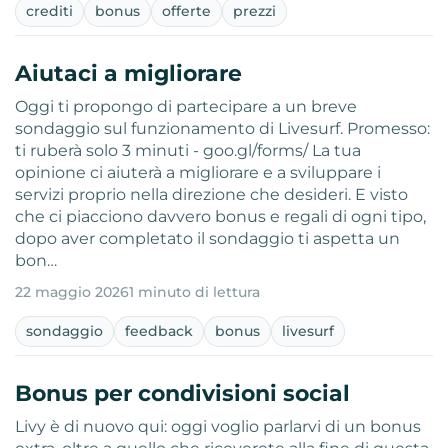
crediti
bonus
offerte
prezzi
Aiutaci a migliorare
Oggi ti propongo di partecipare a un breve
sondaggio sul funzionamento di Livesurf. Promesso:
ti ruberà solo 3 minuti - goo.gl/forms/ La tua
opinione ci aiuterà a migliorare e a sviluppare i
servizi proprio nella direzione che desideri. E visto
che ci piacciono davvero bonus e regali di ogni tipo,
dopo aver completato il sondaggio ti aspetta un
bon…
22 maggio 2026
1 minuto di lettura
sondaggio
feedback
bonus
livesurf
Bonus per condivisioni social
Livy è di nuovo qui: oggi voglio parlarvi di un bonus