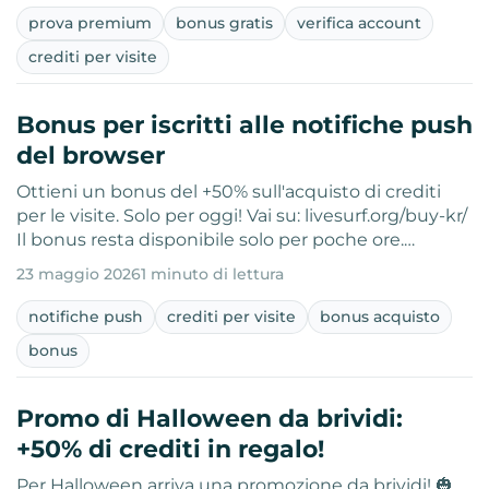
prova premium
bonus gratis
verifica account
crediti per visite
Bonus per iscritti alle notifiche push
del browser
Ottieni un bonus del +50% sull'acquisto di crediti
per le visite. Solo per oggi! Vai su: livesurf.org/buy-kr/
Il bonus resta disponibile solo per poche ore.…
23 maggio 2026
1 minuto di lettura
notifiche push
crediti per visite
bonus acquisto
bonus
Promo di Halloween da brividi:
+50% di crediti in regalo!
Per Halloween arriva una promozione da brividi! 🎃