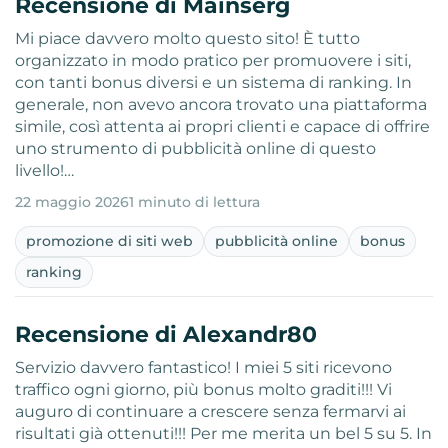
Recensione di Mainserg
Mi piace davvero molto questo sito! È tutto
organizzato in modo pratico per promuovere i siti,
con tanti bonus diversi e un sistema di ranking. In
generale, non avevo ancora trovato una piattaforma
simile, così attenta ai propri clienti e capace di offrire
uno strumento di pubblicità online di questo
livello!…
22 maggio 2026
1 minuto di lettura
promozione di siti web
pubblicità online
bonus
ranking
Recensione di Alexandr80
Servizio davvero fantastico! I miei 5 siti ricevono
traffico ogni giorno, più bonus molto graditi!!! Vi
auguro di continuare a crescere senza fermarvi ai
risultati già ottenuti!!! Per me merita un bel 5 su 5. In