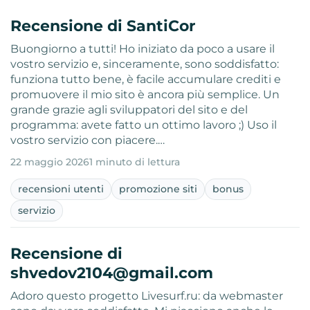
Recensione di SantiCor
Buongiorno a tutti! Ho iniziato da poco a usare il
vostro servizio e, sinceramente, sono soddisfatto:
funziona tutto bene, è facile accumulare crediti e
promuovere il mio sito è ancora più semplice. Un
grande grazie agli sviluppatori del sito e del
programma: avete fatto un ottimo lavoro ;) Uso il
vostro servizio con piacere.…
22 maggio 2026
1 minuto di lettura
recensioni utenti
promozione siti
bonus
servizio
Recensione di
shvedov2104@gmail.com
Adoro questo progetto Livesurf.ru: da webmaster