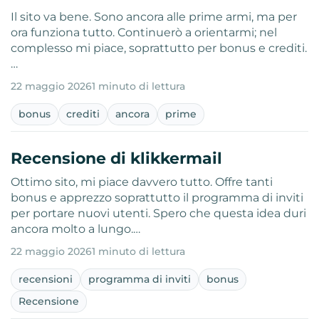
Il sito va bene. Sono ancora alle prime armi, ma per
ora funziona tutto. Continuerò a orientarmi; nel
complesso mi piace, soprattutto per bonus e crediti.
…
22 maggio 2026
1 minuto di lettura
bonus
crediti
ancora
prime
Recensione di klikkermail
Ottimo sito, mi piace davvero tutto. Offre tanti
bonus e apprezzo soprattutto il programma di inviti
per portare nuovi utenti. Spero che questa idea duri
ancora molto a lungo.…
22 maggio 2026
1 minuto di lettura
recensioni
programma di inviti
bonus
Recensione