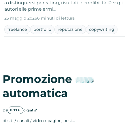
a distinguersi per rating, risultati o credibilità. Per gli
autori alle prime armi…
23 maggio 2026
6 minuti di lettura
freelance
portfolio
reputazione
copywriting
Promozione
automatica
Da
o gratis*
0.99 €
di siti / canali / video / pagine, post…
Attività sulle 
visite
visualizzazioni
registrazioni
referral
recensioni
menzioni
attività sulle 
attività sui so
spettatori dei
comportament
clic sui link
lead motivati