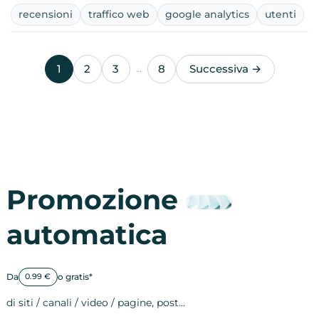
recensioni
traffico web
google analytics
utenti
1
2
3
8
Successiva →
…
Promozione
automatica
Da
o gratis*
0.99 €
di siti / canali / video / pagine, post…
Attività sulle 
visite
visualizzazioni
registrazioni
referral
recensioni
menzioni
attività sulle 
attività sui so
spettatori dei
comportament
clic sui link
lead motivati