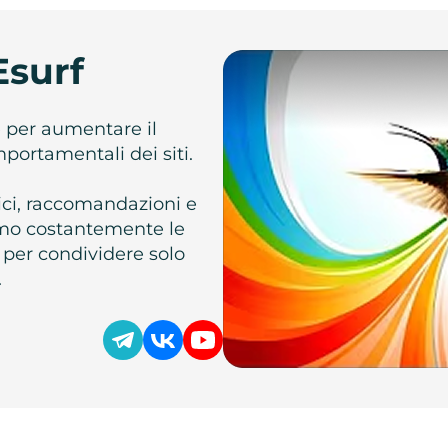
Esurf
e per aumentare il
omportamentali dei siti.
atici, raccomandazioni e
iamo costantemente le
 per condividere solo
.