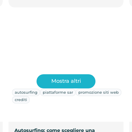
Mostra altri
autosurfing
piattaforme sar
promozione siti web
crediti
Autosurfing: come scegliere una