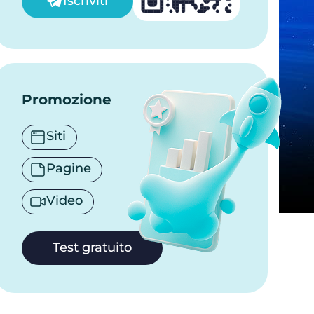
Iscriviti
Promozione
Siti
Pagine
Video
Test gratuito