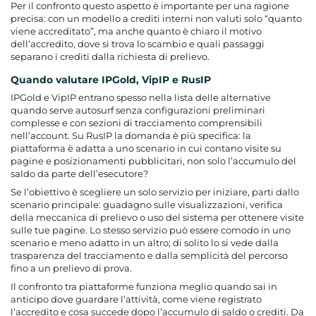
Per il confronto questo aspetto è importante per una ragione
precisa: con un modello a crediti interni non valuti solo “quanto
viene accreditato”, ma anche quanto è chiaro il motivo
dell’accredito, dove si trova lo scambio e quali passaggi
separano i crediti dalla richiesta di prelievo.
Quando valutare IPGold, VipIP e RusIP
IPGold e VipIP entrano spesso nella lista delle alternative
quando serve autosurf senza configurazioni preliminari
complesse e con sezioni di tracciamento comprensibili
nell’account. Su RusIP la domanda è più specifica: la
piattaforma è adatta a uno scenario in cui contano visite su
pagine e posizionamenti pubblicitari, non solo l’accumulo del
saldo da parte dell’esecutore?
Se l’obiettivo è scegliere un solo servizio per iniziare, parti dallo
scenario principale: guadagno sulle visualizzazioni, verifica
della meccanica di prelievo o uso del sistema per ottenere visite
sulle tue pagine. Lo stesso servizio può essere comodo in uno
scenario e meno adatto in un altro; di solito lo si vede dalla
trasparenza del tracciamento e dalla semplicità del percorso
fino a un prelievo di prova.
Il confronto tra piattaforme funziona meglio quando sai in
anticipo dove guardare l’attività, come viene registrato
l’accredito e cosa succede dopo l’accumulo di saldo o crediti. Da