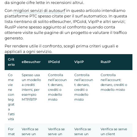
da singole cifre lette in recensioni altrui.
Con
migliori servizi di autosurf
in questo articolo intendiamo
piattaforme PTC spesso citate per il surf automatico. In questa
lista rientrano di solito eBesucher, IPGold, VipIP e altri servizi;
RusIP viene spesso aggiunto al confronto quando conta
ottenere visite sulle pagine di un progetto e valutare il traffico
generato.
Per rendere utile il confronto, scegli prima criteri uguali e
applicali a ogni servizio.
Crit
eBesucher
IPGold
VipIP
RusIP
erio
Co
Spesso usa
Controlla
Controlla
Controlla
me
un modello
nell’accoun
nell’accoun
nell’account:
vie
a crediti
t: denaro,
t: denaro,
denaro, crediti o
ne
interni, per
crediti o
crediti o
modello misto
con
esempio
modello
modello
teg
MTP/BTP
misto
misto
giat
a
l’atti
vità
For
Verifica se
Verifica se
Verifica se
Verifica se serve
mat
serve un
serve un
serve un
un client