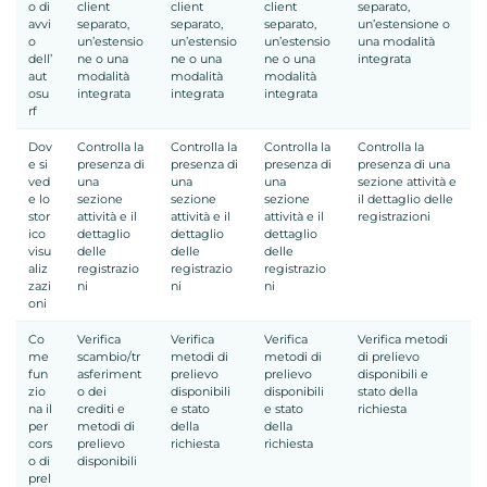
o di
client
client
client
separato,
avvi
separato,
separato,
separato,
un’estensione o
o
un’estensio
un’estensio
un’estensio
una modalità
dell’
ne o una
ne o una
ne o una
integrata
aut
modalità
modalità
modalità
osu
integrata
integrata
integrata
rf
Dov
Controlla la
Controlla la
Controlla la
Controlla la
e si
presenza di
presenza di
presenza di
presenza di una
ved
una
una
una
sezione attività e
e lo
sezione
sezione
sezione
il dettaglio delle
stor
attività e il
attività e il
attività e il
registrazioni
ico
dettaglio
dettaglio
dettaglio
visu
delle
delle
delle
aliz
registrazio
registrazio
registrazio
zazi
ni
ni
ni
oni
Co
Verifica
Verifica
Verifica
Verifica metodi
me
scambio/tr
metodi di
metodi di
di prelievo
fun
asferiment
prelievo
prelievo
disponibili e
zio
o dei
disponibili
disponibili
stato della
na il
crediti e
e stato
e stato
richiesta
per
metodi di
della
della
cors
prelievo
richiesta
richiesta
o di
disponibili
prel