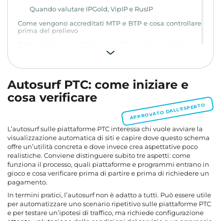
Quando valutare IPGold, VipIP e RusIP
Come vengono accreditati MTP e BTP e cosa controllare
prima del prelievo
Come iniziare: installazione, configurazione e prima
verifica del prelievo
Quando l’autosurf viene usato per traffico e test di
scenari pubblicitari
Autosurf PTC: come iniziare e
Vantaggi, limiti ed errori tipici nell’autosurf
cosa verificare
Dove il metodo è più forte
APPROVATO DALL'ESPERTO
Dove nascono più spesso i problemi
Impostazioni tecniche, sicurezza e verifica delle
L’autosurf sulle piattaforme PTC interessa chi vuole avviare la
condizioni del servizio
visualizzazione automatica di siti e capire dove questo schema
Cosa controllare nelle regole del servizio e nella
offre un’utilità concreta e dove invece crea aspettative poco
sicurezza prima dell’avvio
realistiche. Conviene distinguere subito tre aspetti: come
funziona il processo, quali piattaforme e programmi entrano in
Cosa controllare su computer e in un ambiente di
gioco e cosa verificare prima di partire e prima di richiedere un
lavoro separato
pagamento.
Cosa considerare su dispositivi diversi
In termini pratici, l’autosurf non è adatto a tutti. Può essere utile
per automatizzare uno scenario ripetitivo sulle piattaforme PTC
Come valutare sicurezza e questioni legali senza
e per testare un’ipotesi di traffico, ma richiede configurazione
supposizioni inutili