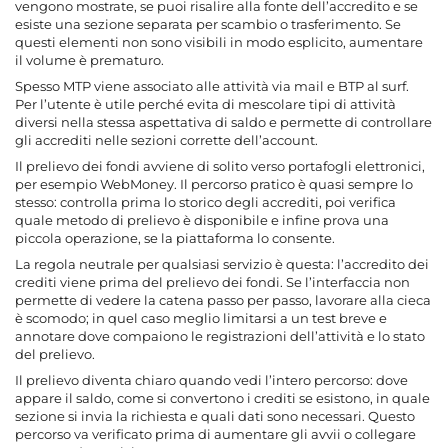
vengono mostrate, se puoi risalire alla fonte dell’accredito e se
esiste una sezione separata per scambio o trasferimento. Se
questi elementi non sono visibili in modo esplicito, aumentare
il volume è prematuro.
Spesso MTP viene associato alle attività via mail e BTP al surf.
Per l’utente è utile perché evita di mescolare tipi di attività
diversi nella stessa aspettativa di saldo e permette di controllare
gli accrediti nelle sezioni corrette dell’account.
Il
prelievo dei fondi
avviene di solito verso portafogli elettronici,
per esempio WebMoney. Il percorso pratico è quasi sempre lo
stesso: controlla prima lo storico degli accrediti, poi verifica
quale metodo di prelievo è disponibile e infine prova una
piccola operazione, se la piattaforma lo consente.
La regola neutrale per qualsiasi servizio è questa: l’accredito dei
crediti viene prima del prelievo dei fondi. Se l’interfaccia non
permette di vedere la catena passo per passo, lavorare alla cieca
è scomodo; in quel caso meglio limitarsi a un test breve e
annotare dove compaiono le registrazioni dell’attività e lo stato
del prelievo.
Il prelievo diventa chiaro quando vedi l’intero percorso: dove
appare il saldo, come si convertono i crediti se esistono, in quale
sezione si invia la richiesta e quali dati sono necessari. Questo
percorso va verificato prima di aumentare gli avvii o collegare