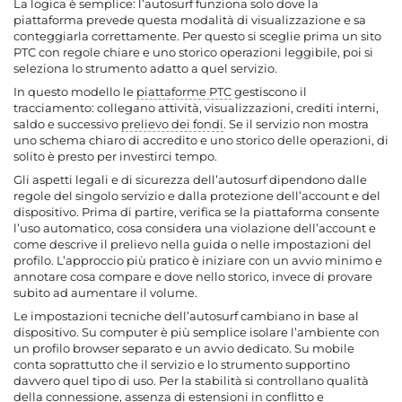
La logica è semplice: l’autosurf funziona solo dove la
piattaforma prevede questa modalità di visualizzazione e sa
conteggiarla correttamente. Per questo si sceglie prima un sito
PTC con regole chiare e uno storico operazioni leggibile, poi si
seleziona lo strumento adatto a quel servizio.
In questo modello le
piattaforme PTC
gestiscono il
tracciamento: collegano attività, visualizzazioni, crediti interni,
saldo e successivo
prelievo dei fondi
. Se il servizio non mostra
uno schema chiaro di accredito e uno storico delle operazioni, di
solito è presto per investirci tempo.
Gli aspetti legali e di sicurezza dell’autosurf dipendono dalle
regole del singolo servizio e dalla protezione dell’account e del
dispositivo. Prima di partire, verifica se la piattaforma consente
l’uso automatico, cosa considera una violazione dell’account e
come descrive il prelievo nella guida o nelle impostazioni del
profilo. L’approccio più pratico è iniziare con un avvio minimo e
annotare cosa compare e dove nello storico, invece di provare
subito ad aumentare il volume.
Le impostazioni tecniche dell’autosurf cambiano in base al
dispositivo. Su computer è più semplice isolare l’ambiente con
un profilo browser separato e un avvio dedicato. Su mobile
conta soprattutto che il servizio e lo strumento supportino
davvero quel tipo di uso. Per la stabilità si controllano qualità
della connessione, assenza di estensioni in conflitto e