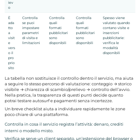
iev
o
È
Controlla
Controlla
Controlla
Spesso viene
ada
se puoi
quali
quali
valutato quando
tto
impostare
formati
formati
contano visite e
a
parametri
pubblicitari
pubblicitari
inserzioni
visit
di visita e
sono
sono
pubblicitarie:
e
limitazioni
disponibili
disponibili
verifica le
vers
modalità
o il
disponibili
pro
prio
sito
La tabella non sostituisce il controllo dentro il servizio, ma aiuta
a seguire lo stesso percorso di valutazione: conteggio → storico
visibile → chiarezza di scambio/prelievo → controllo dell’avvio.
Nella pratica, la trasparenza di questi punti decide quanto
potrai testare autosurf e pagamenti senza incertezze.
Un breve checklist aiuta a individuare rapidamente le zone
poco chiare di una piattaforma.
Controlla in cosa il servizio registra l’attività: denaro, crediti
interni o modello misto.
Verifica se serve un client separato, un’estensione del browser o