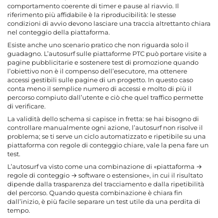
comportamento coerente di timer e pause al riavvio. Il
riferimento più affidabile è la riproducibilità: le stesse
condizioni di avvio devono lasciare una traccia altrettanto chiara
nel conteggio della piattaforma.
Esiste anche uno scenario pratico che non riguarda solo il
guadagno. L’autosurf sulle piattaforme PTC può portare visite a
pagine pubblicitarie e sostenere test di promozione quando
l’obiettivo non è il compenso dell’esecutore, ma ottenere
accessi gestibili sulle pagine di un progetto. In questo caso
conta meno il semplice numero di accessi e molto di più il
percorso compiuto dall’utente e ciò che quel traffico permette
di verificare.
La validità dello schema si capisce in fretta: se hai bisogno di
controllare manualmente ogni azione, l’autosurf non risolve il
problema; se ti serve un ciclo automatizzato e ripetibile su una
piattaforma con regole di conteggio chiare, vale la pena fare un
test.
L’autosurf va visto come una combinazione di «piattaforma →
regole di conteggio → software o estensione», in cui il risultato
dipende dalla trasparenza del tracciamento e dalla ripetibilità
del percorso. Quando questa combinazione è chiara fin
dall’inizio, è più facile separare un test utile da una perdita di
tempo.