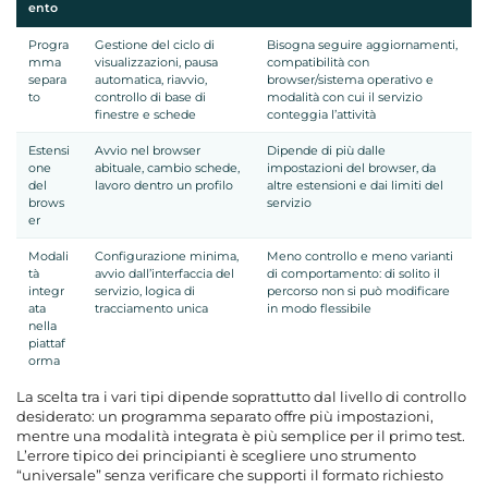
ento
Progra
Gestione del ciclo di
Bisogna seguire aggiornamenti,
mma
visualizzazioni, pausa
compatibilità con
separa
automatica, riavvio,
browser/sistema operativo e
to
controllo di base di
modalità con cui il servizio
finestre e schede
conteggia l’attività
Estensi
Avvio nel browser
Dipende di più dalle
one
abituale, cambio schede,
impostazioni del browser, da
del
lavoro dentro un profilo
altre estensioni e dai limiti del
brows
servizio
er
Modali
Configurazione minima,
Meno controllo e meno varianti
tà
avvio dall’interfaccia del
di comportamento: di solito il
integr
servizio, logica di
percorso non si può modificare
ata
tracciamento unica
in modo flessibile
nella
piattaf
orma
La scelta tra i vari tipi dipende soprattutto dal livello di controllo
desiderato: un programma separato offre più impostazioni,
mentre una modalità integrata è più semplice per il primo test.
L’errore tipico dei principianti è scegliere uno strumento
“universale” senza verificare che supporti il formato richiesto