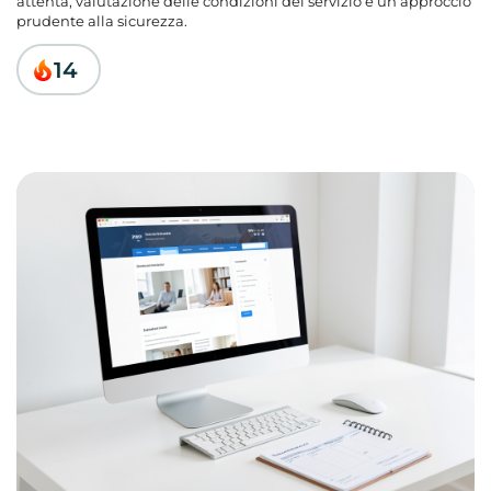
attenta, valutazione delle condizioni del servizio e un approccio
Domande frequenti
prudente alla sicurezza.
14