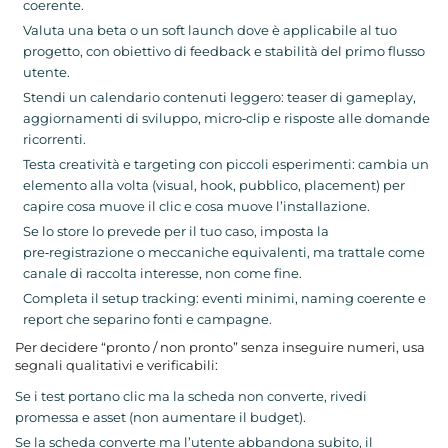
coerente.
Valuta una beta o un soft launch dove è applicabile al tuo
progetto, con obiettivo di feedback e stabilità del primo flusso
utente.
Stendi un calendario contenuti leggero: teaser di gameplay,
aggiornamenti di sviluppo, micro‑clip e risposte alle domande
ricorrenti.
Testa creatività e targeting con piccoli esperimenti: cambia un
elemento alla volta (visual, hook, pubblico, placement) per
capire cosa muove il clic e cosa muove l’installazione.
Se lo store lo prevede per il tuo caso, imposta la
pre‑registrazione o meccaniche equivalenti, ma trattale come
canale di raccolta interesse, non come fine.
Completa il setup tracking: eventi minimi, naming coerente e
report che separino fonti e campagne.
Per decidere “pronto / non pronto” senza inseguire numeri, usa
segnali qualitativi e verificabili:
Se i test portano clic ma la scheda non converte, rivedi
promessa e asset (non aumentare il budget).
Se la scheda converte ma l’utente abbandona subito, il