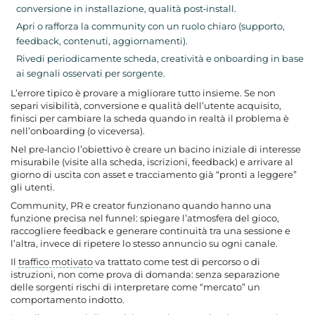
conversione in installazione, qualità post‑install.
Apri o rafforza la community con un ruolo chiaro (supporto,
feedback, contenuti, aggiornamenti).
Rivedi periodicamente scheda, creatività e onboarding in base
ai segnali osservati per sorgente.
L’errore tipico è provare a migliorare tutto insieme. Se non
separi visibilità, conversione e qualità dell’utente acquisito,
finisci per cambiare la scheda quando in realtà il problema è
nell’onboarding (o viceversa).
Nel pre‑lancio l’obiettivo è creare un bacino iniziale di interesse
misurabile (visite alla scheda, iscrizioni, feedback) e arrivare al
giorno di uscita con asset e tracciamento già “pronti a leggere”
gli utenti.
Community, PR e creator funzionano quando hanno una
funzione precisa nel funnel: spiegare l’atmosfera del gioco,
raccogliere feedback e generare continuità tra una sessione e
l’altra, invece di ripetere lo stesso annuncio su ogni canale.
Il
traffico motivato
va trattato come test di percorso o di
istruzioni, non come prova di domanda: senza separazione
delle sorgenti rischi di interpretare come “mercato” un
comportamento indotto.