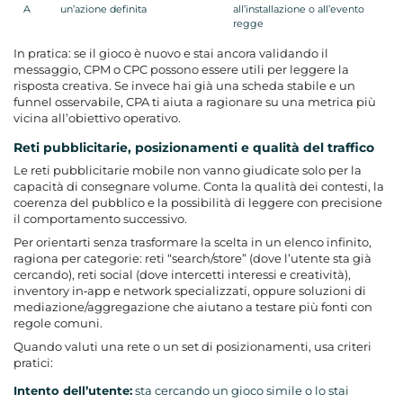
A
un’azione definita
all’installazione o all’evento
regge
In pratica: se il gioco è nuovo e stai ancora validando il
messaggio, CPM o CPC possono essere utili per leggere la
risposta creativa. Se invece hai già una scheda stabile e un
funnel osservabile, CPA ti aiuta a ragionare su una metrica più
vicina all’obiettivo operativo.
Reti pubblicitarie, posizionamenti e qualità del traffico
Le reti pubblicitarie mobile non vanno giudicate solo per la
capacità di consegnare volume. Conta la qualità dei contesti, la
coerenza del pubblico e la possibilità di leggere con precisione
il comportamento successivo.
Per orientarti senza trasformare la scelta in un elenco infinito,
ragiona per categorie: reti “search/store” (dove l’utente sta già
cercando), reti social (dove intercetti interessi e creatività),
inventory in‑app e network specializzati, oppure soluzioni di
mediazione/aggregazione che aiutano a testare più fonti con
regole comuni.
Quando valuti una rete o un set di posizionamenti, usa criteri
pratici:
Intento dell’utente:
sta cercando un gioco simile o lo stai