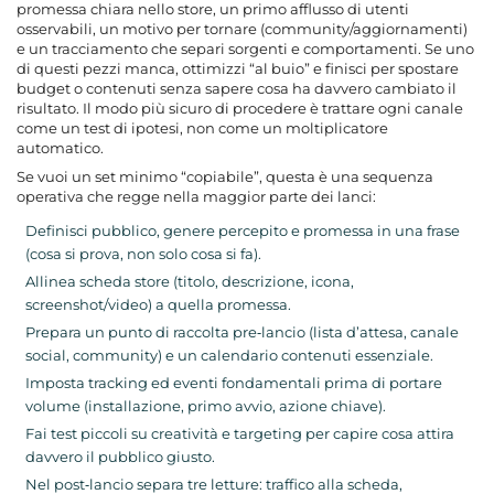
promessa chiara nello store, un primo afflusso di utenti
osservabili, un motivo per tornare (community/aggiornamenti)
e un tracciamento che separi sorgenti e comportamenti. Se uno
di questi pezzi manca, ottimizzi “al buio” e finisci per spostare
budget o contenuti senza sapere cosa ha davvero cambiato il
risultato. Il modo più sicuro di procedere è trattare ogni canale
come un test di ipotesi, non come un moltiplicatore
automatico.
Se vuoi un set minimo “copiabile”, questa è una sequenza
operativa che regge nella maggior parte dei lanci:
Definisci pubblico, genere percepito e promessa in una frase
(cosa si prova, non solo cosa si fa).
Allinea scheda store (titolo, descrizione, icona,
screenshot/video) a quella promessa.
Prepara un punto di raccolta pre‑lancio (lista d’attesa, canale
social, community) e un calendario contenuti essenziale.
Imposta tracking ed eventi fondamentali prima di portare
volume (installazione, primo avvio, azione chiave).
Fai test piccoli su creatività e targeting per capire cosa attira
davvero il pubblico giusto.
Nel post‑lancio separa tre letture: traffico alla scheda,