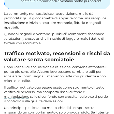
contenuti promozionali diventano molto più coerenti.
La community non sostituisce l’acquisizione, ma le dà
profondità: qui il gioco smette di apparire come una semplice
installazione e inizia a costruire memoria, fiducia e segnali
ripetibili.
Quando i segnali diventano “pubblici” (commenti, feedback,
valutazioni), cresce anche il rischio di leggere male i dati o di
forzarli con scorciatoie.
Traffico motivato, recensioni e rischi da
valutare senza scorciatoie
Dopo i canali di acquisizione e relazione, conviene affrontare il
punto più sensibile. Alcune leve possono sembrare utili per
accelerare i primi segnali, ma vanno lette con prudenza e con
criteri di qualità.
Il
traffico motivato
può essere usato come strumento di test o
verifica di percorso, ma comporta
rischi di frode e
manipolazione
se lo si confonde con crescita reale o se si perde
il controllo sulla qualità delle azioni.
Un principio pratico aiuta molto: chiediti sempre se stai
misurando un comportamento o solo provocandolo. Se l’utente