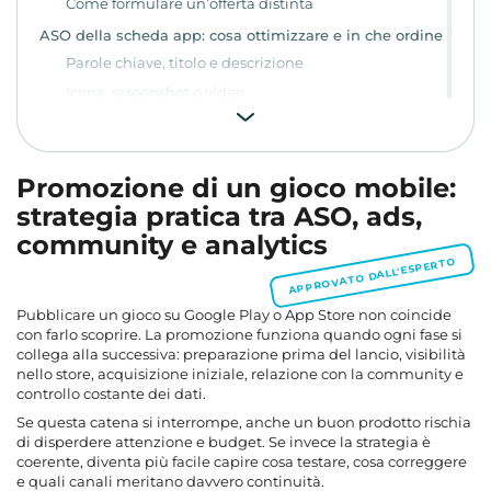
Come formulare un’offerta distinta
ASO della scheda app: cosa ottimizzare e in che ordine
Parole chiave, titolo e descrizione
Icona, screenshot e video
Pubblicità mobile: quando usare CPM, CPC e CPA
Una tabella semplice per scegliere il modello
Promozione di un gioco mobile:
Reti pubblicitarie, posizionamenti e qualità del
traffico
strategia pratica tra ASO, ads,
Community, social, PR e feature: come creare
community e analytics
continuità
APPROVATO DALL'ESPERTO
Social e community: a cosa servono davvero
Influencer, PR e feature nello store
Pubblicare un gioco su Google Play o App Store non coincide
con farlo scoprire. La promozione funziona quando ogni fase si
Traffico motivato, recensioni e rischi da valutare senza
collega alla successiva: preparazione prima del lancio, visibilità
scorciatoie
nello store, acquisizione iniziale, relazione con la community e
Quando il rischio aumenta
controllo costante dei dati.
Best practice di sicurezza e controllo
Se questa catena si interrompe, anche un buon prodotto rischia
di disperdere attenzione e budget. Se invece la strategia è
Analytics per giochi mobile: strumenti, integrazione e
lettura utile
coerente, diventa più facile capire cosa testare, cosa correggere
e quali canali meritano davvero continuità.
Come impostare il tracciamento senza complicarlo