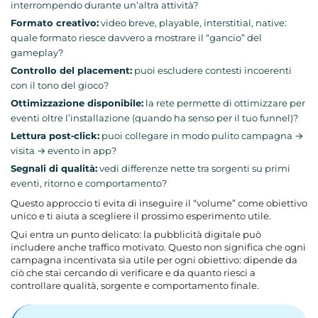
interrompendo durante un’altra attività?
Formato creativo:
video breve, playable, interstitial, native:
quale formato riesce davvero a mostrare il “gancio” del
gameplay?
Controllo del placement:
puoi escludere contesti incoerenti
con il tono del gioco?
Ottimizzazione disponibile:
la rete permette di ottimizzare per
eventi oltre l’installazione (quando ha senso per il tuo funnel)?
Lettura post‑click:
puoi collegare in modo pulito campagna →
visita → evento in app?
Segnali di qualità:
vedi differenze nette tra sorgenti su primi
eventi, ritorno e comportamento?
Questo approccio ti evita di inseguire il “volume” come obiettivo
unico e ti aiuta a scegliere il prossimo esperimento utile.
Qui entra un punto delicato: la
pubblicità digitale
può
includere anche
traffico motivato
. Questo non significa che ogni
campagna incentivata sia utile per ogni obiettivo: dipende da
ciò che stai cercando di verificare e da quanto riesci a
controllare qualità, sorgente e comportamento finale.