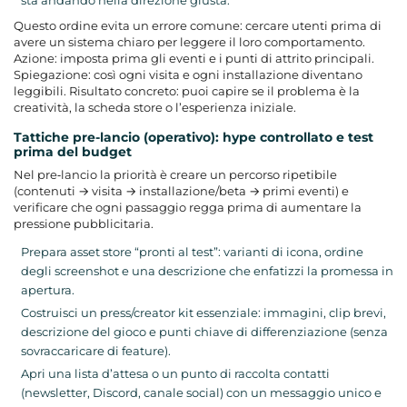
sta andando nella direzione giusta.
Questo ordine evita un errore comune: cercare utenti prima di
avere un sistema chiaro per leggere il loro comportamento.
Azione: imposta prima gli eventi e i punti di attrito principali.
Spiegazione: così ogni visita e ogni installazione diventano
leggibili. Risultato concreto: puoi capire se il problema è la
creatività, la scheda store o l’esperienza iniziale.
Tattiche pre-lancio (operativo): hype controllato e test
prima del budget
Nel pre‑lancio la priorità è creare un percorso ripetibile
(contenuti → visita → installazione/beta → primi eventi) e
verificare che ogni passaggio regga prima di aumentare la
pressione pubblicitaria.
Prepara asset store “pronti al test”: varianti di icona, ordine
degli screenshot e una descrizione che enfatizzi la promessa in
apertura.
Costruisci un press/creator kit essenziale: immagini, clip brevi,
descrizione del gioco e punti chiave di differenziazione (senza
sovraccaricare di feature).
Apri una lista d’attesa o un punto di raccolta contatti
(newsletter, Discord, canale social) con un messaggio unico e