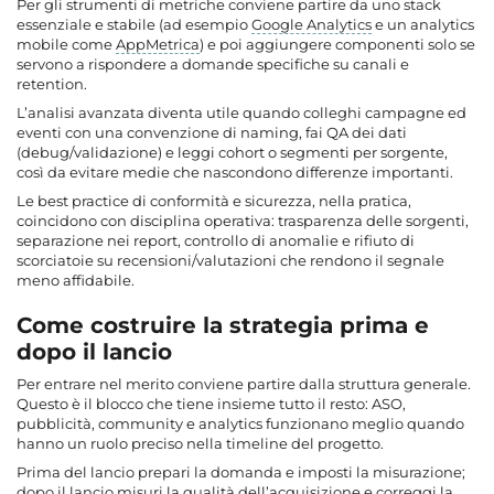
Per gli strumenti di metriche conviene partire da uno stack
essenziale e stabile (ad esempio
Google Analytics
e un analytics
mobile come
AppMetrica
) e poi aggiungere componenti solo se
servono a rispondere a domande specifiche su canali e
retention.
L’analisi avanzata diventa utile quando colleghi campagne ed
eventi con una convenzione di naming, fai QA dei dati
(debug/validazione) e leggi cohort o segmenti per sorgente,
così da evitare medie che nascondono differenze importanti.
Le best practice di conformità e sicurezza, nella pratica,
coincidono con disciplina operativa: trasparenza delle sorgenti,
separazione nei report, controllo di anomalie e rifiuto di
scorciatoie su recensioni/valutazioni che rendono il segnale
meno affidabile.
Come costruire la strategia prima e
dopo il lancio
Per entrare nel merito conviene partire dalla struttura generale.
Questo è il blocco che tiene insieme tutto il resto: ASO,
pubblicità, community e analytics funzionano meglio quando
hanno un ruolo preciso nella timeline del progetto.
Prima del lancio prepari la domanda e imposti la misurazione;
dopo il lancio misuri la qualità dell’acquisizione e correggi la