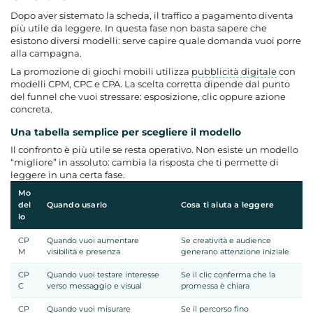
Dopo aver sistemato la scheda, il traffico a pagamento diventa
più utile da leggere. In questa fase non basta sapere che
esistono diversi modelli: serve capire quale domanda vuoi porre
alla campagna.
La promozione di giochi mobili utilizza
pubblicità digitale
con
modelli CPM, CPC e CPA. La scelta corretta dipende dal punto
del funnel che vuoi stressare: esposizione, clic oppure azione
concreta.
Una tabella semplice per scegliere il modello
Il confronto è più utile se resta operativo. Non esiste un modello
“migliore” in assoluto: cambia la risposta che ti permette di
leggere in una certa fase.
Mo
del
Quando usarlo
Cosa ti aiuta a leggere
lo
CP
Quando vuoi aumentare
Se creatività e audience
M
visibilità e presenza
generano attenzione iniziale
CP
Quando vuoi testare interesse
Se il clic conferma che la
C
verso messaggio e visual
promessa è chiara
CP
Quando vuoi misurare
Se il percorso fino