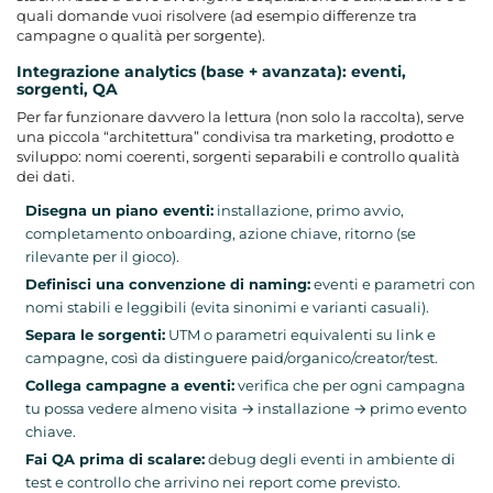
quali domande vuoi risolvere (ad esempio differenze tra
campagne o qualità per sorgente).
Integrazione analytics (base + avanzata): eventi,
sorgenti, QA
Per far funzionare davvero la lettura (non solo la raccolta), serve
una piccola “architettura” condivisa tra marketing, prodotto e
sviluppo: nomi coerenti, sorgenti separabili e controllo qualità
dei dati.
Disegna un piano eventi:
installazione, primo avvio,
completamento onboarding, azione chiave, ritorno (se
rilevante per il gioco).
Definisci una convenzione di naming:
eventi e parametri con
nomi stabili e leggibili (evita sinonimi e varianti casuali).
Separa le sorgenti:
UTM o parametri equivalenti su link e
campagne, così da distinguere paid/organico/creator/test.
Collega campagne a eventi:
verifica che per ogni campagna
tu possa vedere almeno visita → installazione → primo evento
chiave.
Fai QA prima di scalare:
debug degli eventi in ambiente di
test e controllo che arrivino nei report come previsto.