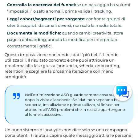
Controlla la coerenza dei funnel:
se un passaggio ha volumi
“impossibili” o salti anomali, prima valida il tracking.
Leggi cohort/segmenti per sorgente:
confronta gruppi di
utenti acquisiti da canali diversi, non solo la media totale.
Documenta le modifiche:
quando cambi creatività, store
page o onboarding, annota la modifica per interpretare
correttamente i grafici.
Questa impostazione non rende i dati “più belli”: li rende
utilizzabili. Il risultato concreto è che puoi attribuire un
problema alla fase giusta (annuncio, scheda, onboarding,
retention) e scegliere la prossima iterazione con meno
ambiguità.
Nell’ottimizzazione ASO guardo sempre cosa succede
dopo la visita alla scheda. Se i dati non separano bene
scoperta, installazione e primo utilizzo, si finisce per
attribuire all’ASO problemi che in realtà appartengono
al funnel successivo.
Un buon sistema di analytics non dice solo se una campagna
porta utenti. Ti aiuta a capire quale messaggio attira le persone