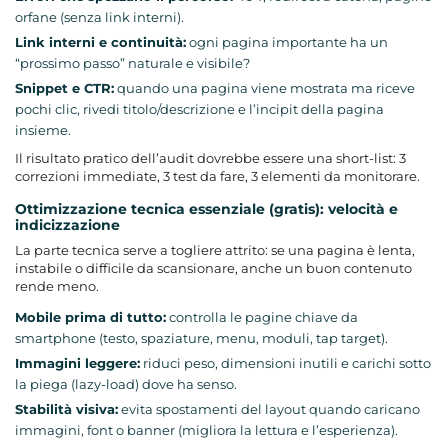
orfane (senza link interni).
Link interni e continuità:
ogni pagina importante ha un
“prossimo passo” naturale e visibile?
Snippet e CTR:
quando una pagina viene mostrata ma riceve
pochi clic, rivedi titolo/descrizione e l’incipit della pagina
insieme.
Il risultato pratico dell’audit dovrebbe essere una short-list: 3
correzioni immediate, 3 test da fare, 3 elementi da monitorare.
Ottimizzazione tecnica essenziale (gratis): velocità e
indicizzazione
La parte tecnica serve a togliere attrito: se una pagina è lenta,
instabile o difficile da scansionare, anche un buon contenuto
rende meno.
Mobile prima di tutto:
controlla le pagine chiave da
smartphone (testo, spaziature, menu, moduli, tap target).
Immagini leggere:
riduci peso, dimensioni inutili e carichi sotto
la piega (lazy-load) dove ha senso.
Stabilità visiva:
evita spostamenti del layout quando caricano
immagini, font o banner (migliora la lettura e l’esperienza).