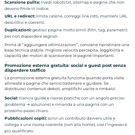
Scansione pulita:
rivedi
robots.txt
, sitemap e pagine che non
devono finire in indice.
URL e redirect:
limita catene, correggi link rotti, mantieni URL
descrittivi e coerenti.
Duplicazioni:
gestisci pagine molto simili (filtri, tag, parametri)
per non disperdere segnali.
Prima di “aggiungere ottimizzazioni”, conviene ripristinare una
base tecnica stabile: migliora velocità percepita, leggibilità e
capacità dei motori di scansionare le pagine importanti.
Promozione esterna gratuita: social e guest post senza
disperdere traffico
La promozione esterna gratuita funziona quando porta visite
allineate a pagine che sanno trattenere e guidare. Se
distribuisci contenuti deboli, amplifichi uscite e rimbalzi.
Social:
rilancia guide e risorse pratiche con un angolo preciso
(problema → soluzione) e rimanda a una pagina con un
prossimo passo chiaro.
Pubblicazioni ospiti:
scrivi un contributo davvero utile e
collega a una risorsa coerente (non alla home), così l’ingresso è
più qualificato.