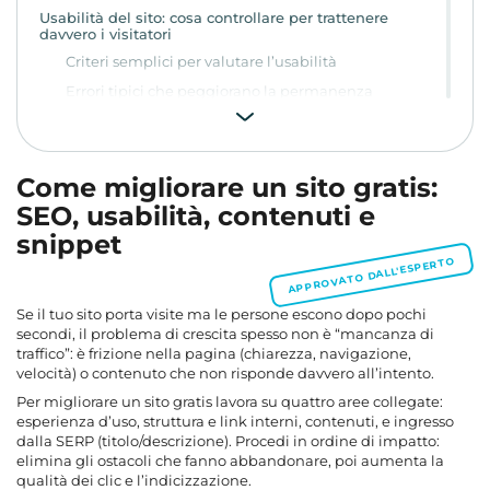
Usabilità del sito: cosa controllare per trattenere
davvero i visitatori
Criteri semplici per valutare l’usabilità
Errori tipici che peggiorano la permanenza
Navigazione e struttura: rendere il sito comprensibile in
pochi passaggi
Elementi che rendono la navigazione più chiara
Come migliorare un sito gratis:
Due modelli utili da confrontare
SEO, usabilità, contenuti e
Contenuti che rispondono alla ricerca e fanno
snippet
proseguire la visita
APPROVATO DALL'ESPERTO
Come impostare un contenuto utile per SEO e lettura
Snippet SEO: come aumentare la probabilità di clic
Se il tuo sito porta visite ma le persone escono dopo pochi
senza deludere l’utente
secondi, il problema di crescita spesso non è “mancanza di
Come capire se lo snippet va rivisto
traffico”: è frizione nella pagina (chiarezza, navigazione,
velocità) o contenuto che non risponde davvero all’intento.
Una piccola regola di scrittura che aiuta
Per migliorare un sito gratis lavora su quattro aree collegate:
Ottimizzazione tecnica del sito: velocità, mobile e
esperienza d’uso, struttura e link interni, contenuti, e ingresso
controlli essenziali
dalla SERP (titolo/descrizione). Procedi in ordine di impatto:
Controlli tecnici da fare per primi
elimina gli ostacoli che fanno abbandonare, poi aumenta la
qualità dei clic e l’indicizzazione.
Audit SEO: una procedura semplice per capire cosa