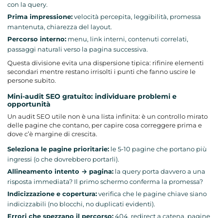
con la query.
Prima impressione:
velocità percepita, leggibilità, promessa
mantenuta, chiarezza del layout.
Percorso interno:
menu, link interni, contenuti correlati,
passaggi naturali verso la pagina successiva.
Questa divisione evita una dispersione tipica: rifinire elementi
secondari mentre restano irrisolti i punti che fanno uscire le
persone subito.
Mini-audit SEO gratuito: individuare problemi e
opportunità
Un audit SEO utile non è una lista infinita: è un controllo mirato
delle pagine che contano, per capire cosa correggere prima e
dove c’è margine di crescita.
Seleziona le pagine prioritarie:
le 5-10 pagine che portano più
ingressi (o che dovrebbero portarli).
Allineamento intento → pagina:
la query porta davvero a una
risposta immediata? Il primo schermo conferma la promessa?
Indicizzazione e copertura:
verifica che le pagine chiave siano
indicizzabili (no blocchi, no duplicati evidenti).
Errori che spezzano il percorso:
404, redirect a catena, pagine