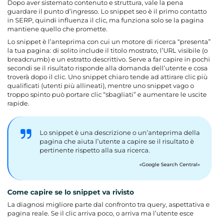
Dopo aver sistemato contenuto e struttura, vale la pena
guardare il punto d’ingresso. Lo snippet seo è il primo contatto
in SERP, quindi influenza il clic, ma funziona solo se la pagina
mantiene quello che promette.
Lo snippet è l’anteprima con cui un motore di ricerca “presenta”
la tua pagina: di solito include il titolo mostrato, l’URL visibile (o
breadcrumb) e un estratto descrittivo. Serve a far capire in pochi
secondi se il risultato risponde alla domanda dell’utente e cosa
troverà dopo il clic. Uno snippet chiaro tende ad attirare clic più
qualificati (utenti più allineati), mentre uno snippet vago o
troppo spinto può portare clic “sbagliati” e aumentare le uscite
rapide.
Lo snippet è una descrizione o un’anteprima della
pagina che aiuta l’utente a capire se il risultato è
pertinente rispetto alla sua ricerca.
Google Search Central
Come capire se lo snippet va rivisto
La diagnosi migliore parte dal confronto tra query, aspettativa e
pagina reale. Se il clic arriva poco, o arriva ma l’utente esce