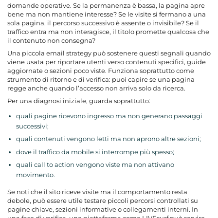
domande operative. Se la permanenza è bassa, la pagina apre
bene ma non mantiene interesse? Se le visite si fermano a una
sola pagina, il percorso successivo è assente o invisibile? Se il
traffico entra ma non interagisce, il titolo promette qualcosa che
il contenuto non consegna?
Una piccola
email strategy
può sostenere questi segnali quando
viene usata per riportare utenti verso contenuti specifici, guide
aggiornate o sezioni poco viste. Funziona soprattutto come
strumento di ritorno e di verifica: puoi capire se una pagina
regge anche quando l’accesso non arriva solo da ricerca.
Per una diagnosi iniziale, guarda soprattutto:
quali pagine ricevono ingresso ma non generano passaggi
successivi;
quali contenuti vengono letti ma non aprono altre sezioni;
dove il traffico da mobile si interrompe più spesso;
quali call to action vengono viste ma non attivano
movimento.
Se noti che il sito riceve visite ma il comportamento resta
debole, può essere utile testare piccoli percorsi controllati su
pagine chiave, sezioni informative o collegamenti interni. In
una fase di verifica, una piattaforma come LIVEsurf può servire