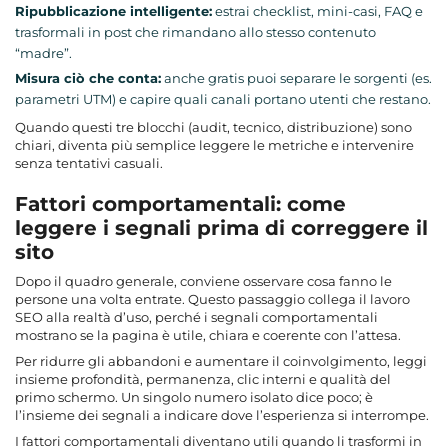
Ripubblicazione intelligente:
estrai checklist, mini-casi, FAQ e
trasformali in post che rimandano allo stesso contenuto
“madre”.
Misura ciò che conta:
anche gratis puoi separare le sorgenti (es.
parametri UTM) e capire quali canali portano utenti che restano.
Quando questi tre blocchi (audit, tecnico, distribuzione) sono
chiari, diventa più semplice leggere le metriche e intervenire
senza tentativi casuali.
Fattori comportamentali: come
leggere i segnali prima di correggere il
sito
Dopo il quadro generale, conviene osservare cosa fanno le
persone una volta entrate. Questo passaggio collega il lavoro
SEO alla realtà d’uso, perché i segnali comportamentali
mostrano se la pagina è utile, chiara e coerente con l’attesa.
Per ridurre gli abbandoni e aumentare il coinvolgimento, leggi
insieme profondità, permanenza, clic interni e qualità del
primo schermo. Un singolo numero isolato dice poco; è
l’insieme dei segnali a indicare dove l’esperienza si interrompe.
I fattori comportamentali
diventano utili quando li trasformi in