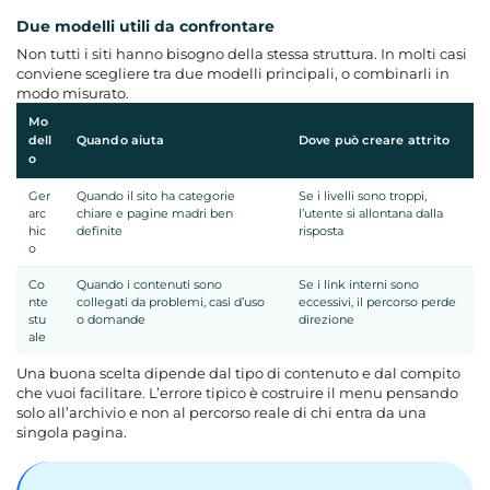
Due modelli utili da confrontare
Non tutti i siti hanno bisogno della stessa struttura. In molti casi
conviene scegliere tra due modelli principali, o combinarli in
modo misurato.
Mo
dell
Quando aiuta
Dove può creare attrito
o
Ger
Quando il sito ha categorie
Se i livelli sono troppi,
arc
chiare e pagine madri ben
l’utente si allontana dalla
hic
definite
risposta
o
Co
Quando i contenuti sono
Se i link interni sono
nte
collegati da problemi, casi d’uso
eccessivi, il percorso perde
stu
o domande
direzione
ale
Una buona scelta dipende dal tipo di contenuto e dal compito
che vuoi facilitare. L’errore tipico è costruire il menu pensando
solo all’archivio e non al percorso reale di chi entra da una
singola pagina.