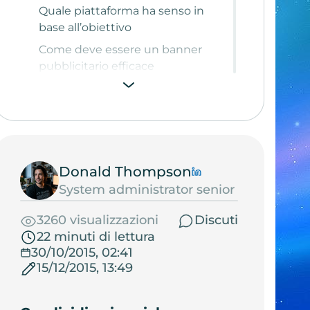
Quale piattaforma ha senso in
base all’obiettivo
Come deve essere un banner
pubblicitario efficace
Gli errori che rendono una
campagna irrilevante
Impostare la campagna: obiettivo,
pubblico, budget e pagina di arrivo
Donald Thompson
Un mini-algoritmo di avvio
System administrator senior
Come leggere i risultati e
trasformare il traffico in azioni target
3260 visualizzazioni
Discuti
22 minuti di lettura
Come migliorare la conversione
30/10/2015, 02:41
senza cambiare tutto
15/12/2015, 13:49
Come far lavorare insieme pubblicità
e SEO