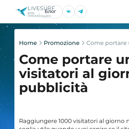
LIVESURF
Блог
ВЕБ
ПРОМОУШЕН
Home
Promozione
Come portare un
Come portare un
visitatori al gio
pubblicità
Raggiungere 1000 visitatori al giorn
soglia utile quando vuoi capire se il s