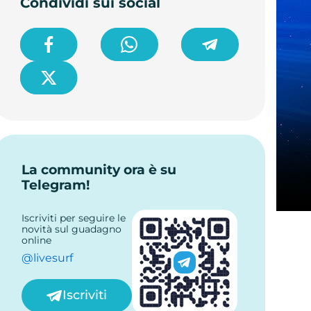
Condividi sui social
Domande frequenti
La community ora è su
Telegram!
Iscriviti per seguire le
novità sul guadagno
online
@livesurf
Iscriviti