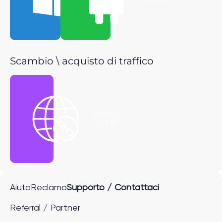
Windows
Android
Scambio \ acquisto di traffico
Ottieni il
link P2P
Aiuto
Reclamo
Supporto / Contattaci
Referral / Partner