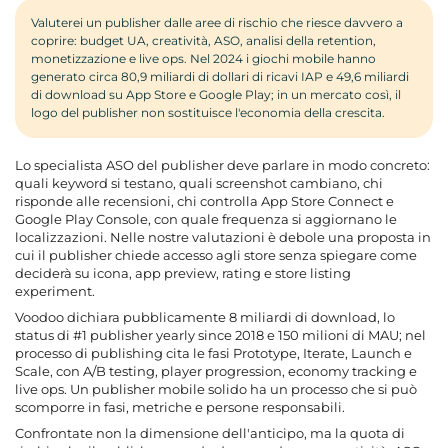
Valuterei un publisher dalle aree di rischio che riesce davvero a
coprire: budget UA, creatività, ASO, analisi della retention,
monetizzazione e live ops. Nel 2024 i giochi mobile hanno
generato circa 80,9 miliardi di dollari di ricavi IAP e 49,6 miliardi
di download su App Store e Google Play; in un mercato così, il
logo del publisher non sostituisce l'economia della crescita.
Lo specialista ASO del publisher deve parlare in modo concreto:
quali keyword si testano, quali screenshot cambiano, chi
risponde alle recensioni, chi controlla App Store Connect e
Google Play Console, con quale frequenza si aggiornano le
localizzazioni. Nelle nostre valutazioni è debole una proposta in
cui il publisher chiede accesso agli store senza spiegare come
deciderà su icona, app preview, rating e store listing
experiment.
Voodoo dichiara pubblicamente 8 miliardi di download, lo
status di #1 publisher yearly since 2018 e 150 milioni di MAU; nel
processo di publishing cita le fasi Prototype, Iterate, Launch e
Scale, con A/B testing, player progression, economy tracking e
live ops. Un publisher mobile solido ha un processo che si può
scomporre in fasi, metriche e persone responsabili.
Confrontate non la dimensione dell'anticipo, ma la quota di