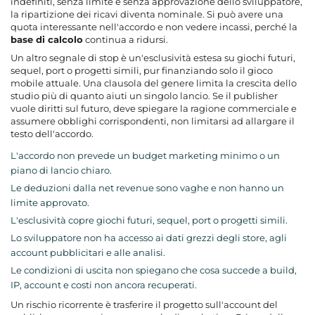
indefiniti, senza limite e senza approvazione dello sviluppatore,
la ripartizione dei ricavi diventa nominale. Si può avere una
quota interessante nell'accordo e non vedere incassi, perché la
base di calcolo
continua a ridursi.
Un altro segnale di stop è un'esclusività estesa su giochi futuri,
sequel, port o progetti simili, pur finanziando solo il gioco
mobile attuale. Una clausola del genere limita la crescita dello
studio più di quanto aiuti un singolo lancio. Se il publisher
vuole diritti sul futuro, deve spiegare la ragione commerciale e
assumere obblighi corrispondenti, non limitarsi ad allargare il
testo dell'accordo.
L'accordo non prevede un budget marketing minimo o un
piano di lancio chiaro.
Le deduzioni dalla net revenue sono vaghe e non hanno un
limite approvato.
L'esclusività copre giochi futuri, sequel, port o progetti simili.
Lo sviluppatore non ha accesso ai dati grezzi degli store, agli
account pubblicitari e alle analisi.
Le condizioni di uscita non spiegano che cosa succede a build,
IP, account e costi non ancora recuperati.
Un rischio ricorrente è trasferire il progetto sull'account del