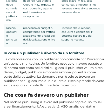
Margine
dopo fee App Store o
dopo platform fee, costi
dopo
Google Play, imposte e
concordati e recoup, la net
commis
costi operativi, la parte
revenue viene divisa secondo
sioni di
residua resta allo
revenue share
piattafor
sviluppatore
ma
Rischio
mancanza di budget o
revenue share, recoup,
operativ
competenze per traffico
esclusiva e condizioni IP
o
a pagamento, analisi dei
possono costare più del
principal
dati, localizzazione e live
supporto ricevuto
e
ops
In cosa un publisher è diverso da un fornitore
La collaborazione con un publisher non coincide con l'incarico a
un'agenzia marketing. Un fornitore esegue un lavoro pagato e
di norma non entra nei diritti sul gioco. Il publisher valuta pitch,
demo, budget, pubblico e monetizzazione, poi entra come
parte della trattativa. La domanda non è solo se trovare un
publisher per il gioco, ma quale quota di rischio prende davvero
e quale quota di controllo chiedete in cambio.
Che cosa fa davvero un publisher
Nel mobile publishing il lavoro del publisher copre di solito sei
aree: finanziamento, UA e creatività, ASO, analisi dei dati e