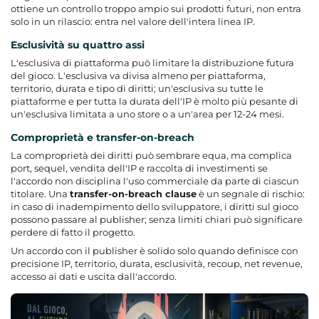
ottiene un controllo troppo ampio sui prodotti futuri, non entra
solo in un rilascio: entra nel valore dell'intera linea IP.
Esclusività su quattro assi
L'esclusiva di piattaforma
può limitare la distribuzione futura
del gioco. L'esclusiva va divisa almeno per piattaforma,
territorio, durata e tipo di diritti; un'esclusiva su tutte le
piattaforme e per tutta la durata dell'IP è molto più pesante di
un'esclusiva limitata a uno store o a un'area per 12-24 mesi.
Comproprietà e transfer-on-breach
La comproprietà dei diritti può sembrare equa, ma complica
port, sequel, vendita dell'IP e raccolta di investimenti se
l'accordo non disciplina l'uso commerciale da parte di ciascun
titolare. Una
transfer-on-breach clause
è un segnale di rischio:
in caso di inadempimento dello sviluppatore, i diritti sul gioco
possono passare al publisher; senza limiti chiari può significare
perdere di fatto il progetto.
Un accordo con il publisher è solido solo quando definisce con
precisione IP, territorio, durata, esclusività, recoup, net revenue,
accesso ai dati e uscita dall'accordo.