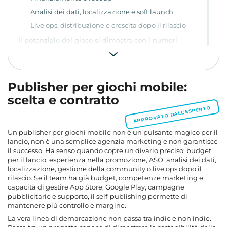
Analisi dei dati, localizzazione e soft launch
Live ops, distribuzione e crescita dopo il rilascio
Il potenziale del gioco si dimostra con i numeri
Pubblico e analoghi di genere
Monetizzazione e payback window
Primi test su store e creatività
Publisher per giochi mobile:
Pitch, demo e piano di sviluppo per il publisher
scelta e contratto
Un pitch senza teatro inutile
APPROVATO DALL'ESPERTO
Vertical slice e demo
Un publisher per giochi mobile non è un pulsante magico per il
Budget, NDA e materiali non pubblici
lancio, non è una semplice agenzia marketing e non garantisce
Dove cercare un publisher per il proprio gioco
il successo. Ha senso quando copre un divario preciso: budget
per il lancio, esperienza nella promozione, ASO, analisi dei dati,
Confrontate i publisher in base al processo
localizzazione, gestione della community o live ops dopo il
Domande da fare al publisher prima della firma
rilascio. Se il team ha già budget, competenze marketing e
capacità di gestire App Store, Google Play, campagne
L'accordo decide il futuro del gioco
pubblicitarie e supporto, il self-publishing permette di
Diritti di proprietà intellettuale
mantenere più controllo e margine.
Esclusività su quattro assi
La vera linea di demarcazione non passa tra indie e non indie.