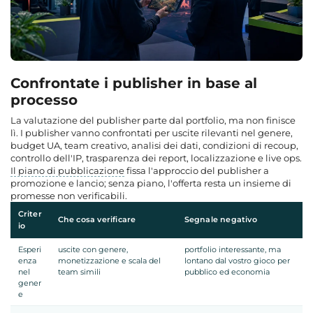
Confrontate i publisher in base al
processo
La valutazione del publisher parte dal portfolio, ma non finisce
lì. I publisher vanno confrontati per uscite rilevanti nel genere,
budget UA, team creativo, analisi dei dati, condizioni di recoup,
controllo dell'IP, trasparenza dei report, localizzazione e live ops.
Il piano di pubblicazione
fissa l'approccio del publisher a
promozione e lancio; senza piano, l'offerta resta un insieme di
promesse non verificabili.
Criter
Che cosa verificare
Segnale negativo
io
Esperi
uscite con genere,
portfolio interessante, ma
enza
monetizzazione e scala del
lontano dal vostro gioco per
nel
team simili
pubblico ed economia
gener
e