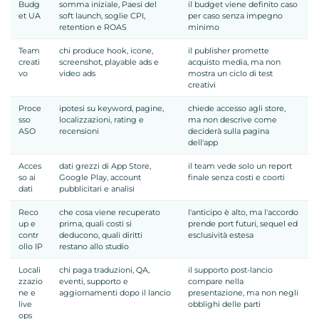
Budg
somma iniziale, Paesi del
il budget viene definito caso
et UA
soft launch, soglie CPI,
per caso senza impegno
retention e ROAS
minimo
Team
chi produce hook, icone,
il publisher promette
creati
screenshot, playable ads e
acquisto media, ma non
vo
video ads
mostra un ciclo di test
creativi
Proce
ipotesi su keyword, pagine,
chiede accesso agli store,
sso
localizzazioni, rating e
ma non descrive come
ASO
recensioni
deciderà sulla pagina
dell'app
Acces
dati grezzi di App Store,
il team vede solo un report
so ai
Google Play, account
finale senza costi e coorti
dati
pubblicitari e analisi
Reco
che cosa viene recuperato
l'anticipo è alto, ma l'accordo
up e
prima, quali costi si
prende port futuri, sequel ed
contr
deducono, quali diritti
esclusività estesa
ollo IP
restano allo studio
Locali
chi paga traduzioni, QA,
il supporto post-lancio
zzazio
eventi, supporto e
compare nella
ne e
aggiornamenti dopo il lancio
presentazione, ma non negli
live
obblighi delle parti
ops