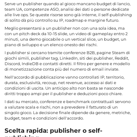
Serve un publisher quando al gioco mancano budget di lancio,
team UA, competenze ASO, analisi dei dati o persone dedicate
alle live ops. Se queste risorse sono già interne, il self-publishing
di solito dà più controllo su IP, roadmap e margine futuro.
Meglio presentarsi a un publisher non con una sola idea, ma
con un pitch deck da 10-15 slide, un video di gameplay entro 2
minuti, una demo giocabile o un vertical slice, un budget, un
piano di sviluppo e un elenco onesto dei rischi.
I publisher si cercano tramite conferenze B2B, pagine Steam di
giochi simili, publisher tag, LinkedIn, siti dei publisher, Reddit,
Discord, IndieDB e contatti diretti. Il filtro per genere e modello
di monetizzazione conta più del numero di email inviate.
Nell'accordo di pubblicazione vanno controllati IP, territorio,
durata, esclusività, recoup, net revenue, accesso ai dati e
condizioni di uscita. Un anticipo alto non basta se nasconde
diritti troppo ampi per il publisher e deduzioni poco chiare.
I dati su mercato, conferenze e benchmark contrattuali servono
a valutare scala e rischi, non a prevedere il fatturato di un
singolo gioco. La decisione finale dipende da genere, metriche,
budget, team e condizioni dell'accordo.
Scelta rapida: publisher o self-