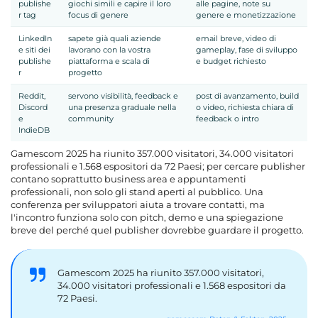
publishe
giochi simili e capire il loro
alle pagine, note su
r tag
focus di genere
genere e monetizzazione
LinkedIn
sapete già quali aziende
email breve, video di
e siti dei
lavorano con la vostra
gameplay, fase di sviluppo
publishe
piattaforma e scala di
e budget richiesto
r
progetto
Reddit,
servono visibilità, feedback e
post di avanzamento, build
Discord
una presenza graduale nella
o video, richiesta chiara di
e
community
feedback o intro
IndieDB
Gamescom 2025 ha riunito 357.000 visitatori, 34.000 visitatori
professionali e 1.568 espositori da 72 Paesi; per cercare publisher
contano soprattutto business area e appuntamenti
professionali, non solo gli stand aperti al pubblico. Una
conferenza per sviluppatori aiuta a trovare contatti, ma
l'incontro funziona solo con pitch, demo e una spiegazione
breve del perché quel publisher dovrebbe guardare il progetto.
Gamescom 2025 ha riunito 357.000 visitatori,
34.000 visitatori professionali e 1.568 espositori da
72 Paesi.