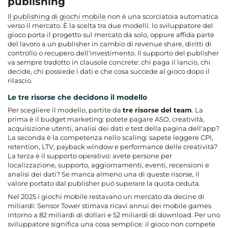
publishing
Il publishing di giochi mobile
non è una scorciatoia automatica
verso il mercato. È la scelta tra due modelli: lo
sviluppatore del
gioco
porta il progetto sul mercato da solo, oppure affida parte
del lavoro a un publisher in cambio di revenue share, diritti di
controllo o recupero dell'investimento. Il supporto del publisher
va sempre tradotto in clausole concrete: chi paga il lancio, chi
decide, chi possiede i dati e che cosa succede al gioco dopo il
rilascio.
Le tre risorse che decidono il modello
Per scegliere il modello, partite da
tre risorse del team
. La
prima è il budget marketing: potete pagare ASO, creatività,
acquisizione utenti, analisi dei dati e test della pagina dell'app?
La seconda è la competenza nello scaling: sapete leggere CPI,
retention, LTV, payback window e performance delle creatività?
La terza è il supporto operativo: avete persone per
localizzazione, supporto, aggiornamenti, eventi, recensioni e
analisi dei dati? Se manca almeno una di queste risorse, il
valore portato dal publisher può superare la quota ceduta.
Nel 2025 i giochi mobile restavano un mercato da decine di
miliardi: Sensor Tower stimava ricavi annui dei mobile games
intorno a 82 miliardi di dollari e 52 miliardi di download. Per uno
sviluppatore significa una cosa semplice: il gioco non compete