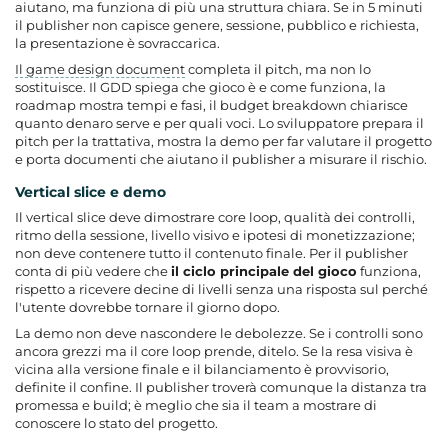
aiutano, ma funziona di più una struttura chiara. Se in 5 minuti
il publisher non capisce genere, sessione, pubblico e richiesta,
la presentazione è sovraccarica.
Il game design document
completa il pitch, ma non lo
sostituisce. Il GDD spiega che gioco è e come funziona, la
roadmap mostra tempi e fasi, il budget breakdown chiarisce
quanto denaro serve e per quali voci. Lo sviluppatore prepara il
pitch per la trattativa, mostra la demo per far valutare il progetto
e porta documenti che aiutano il publisher a misurare il rischio.
Vertical slice e demo
Il vertical slice deve dimostrare core loop, qualità dei controlli,
ritmo della sessione, livello visivo e ipotesi di monetizzazione;
non deve contenere tutto il contenuto finale. Per il publisher
conta di più vedere che
il ciclo principale del gioco
funziona,
rispetto a ricevere decine di livelli senza una risposta sul perché
l'utente dovrebbe tornare il giorno dopo.
La demo non deve nascondere le debolezze. Se i controlli sono
ancora grezzi ma il core loop prende, ditelo. Se la resa visiva è
vicina alla versione finale e il bilanciamento è provvisorio,
definite il confine. Il publisher troverà comunque la distanza tra
promessa e build; è meglio che sia il team a mostrare di
conoscere lo stato del progetto.