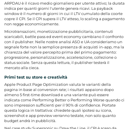
ARPDAU è il ricavo medio giornaliero per utente attivo; la durata
indica per quanti giorni l'utente genera ricavi. La payback
window è il numero di giorni in cui il LTV cumulato della coorte
copre il CPI. Se il CPI supera il LTV atteso, lo scaling a pagamento
non regge economicamente.
Microtransazioni, monetizzazione pubblicitaria, contenuti
scaricabili, battle pass ed event economy cambiano il confronto
con il publisher. Nelle nostre analisi ASO e UA consideriamo un
segnale forte non la semplice presenza di acquisti in-app, ma la
chiarezza del valore percepito prima del primo pagamento:
progressione, personalizzazione, accelerazione, collezione o
status sociale. Senza questa lettura, il publisher testerà il
mercato alla cieca.
Primi test su store e creatività
Apple Product Page Optimization valuta le varianti della
pagina in base al conversion rate; i risultati appaiono dopo
almeno 5 first-time download e una variante può essere
indicata come Performing Better o Performing Worse quando ci
sono impression sufficienti per il 90% di confidence. Portate
questa logica in trattativa: chiedete quali ipotesi su icona,
screenshot e app preview verranno testate, non solo quanto
budget andrà in pubblicità.
Nel case study Supersonic su Draw the Line, il CPI è sceso da