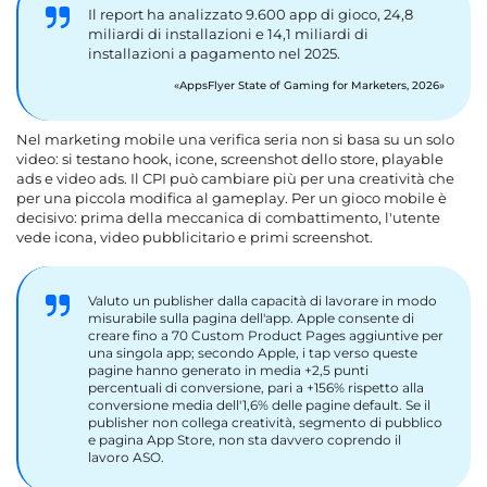
Il report ha analizzato 9.600 app di gioco, 24,8
miliardi di installazioni e 14,1 miliardi di
installazioni a pagamento nel 2025.
AppsFlyer State of Gaming for Marketers, 2026
Nel marketing mobile una verifica seria non si basa su un solo
video: si testano hook, icone, screenshot dello store, playable
ads e video ads. Il CPI può cambiare più per una creatività che
per una piccola modifica al gameplay. Per un gioco mobile è
decisivo: prima della meccanica di combattimento, l'utente
vede icona, video pubblicitario e primi screenshot.
Valuto un publisher dalla capacità di lavorare in modo
misurabile sulla pagina dell'app. Apple consente di
creare fino a 70 Custom Product Pages aggiuntive per
una singola app; secondo Apple, i tap verso queste
pagine hanno generato in media +2,5 punti
percentuali di conversione, pari a +156% rispetto alla
conversione media dell'1,6% delle pagine default. Se il
publisher non collega creatività, segmento di pubblico
e pagina App Store, non sta davvero coprendo il
lavoro ASO.