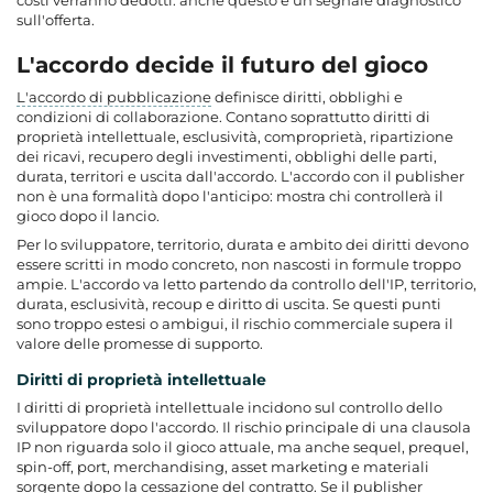
costi verranno dedotti: anche questo è un segnale diagnostico
sull'offerta.
L'accordo decide il futuro del gioco
L'accordo di pubblicazione
definisce diritti, obblighi e
condizioni di collaborazione. Contano soprattutto diritti di
proprietà intellettuale, esclusività, comproprietà, ripartizione
dei ricavi, recupero degli investimenti, obblighi delle parti,
durata, territori e uscita dall'accordo. L'accordo con il publisher
non è una formalità dopo l'anticipo: mostra chi controllerà il
gioco dopo il lancio.
Per lo sviluppatore, territorio, durata e ambito dei diritti devono
essere scritti in modo concreto, non nascosti in formule troppo
ampie. L'accordo va letto partendo da controllo dell'IP, territorio,
durata, esclusività, recoup e diritto di uscita. Se questi punti
sono troppo estesi o ambigui, il rischio commerciale supera il
valore delle promesse di supporto.
Diritti di proprietà intellettuale
I diritti di proprietà intellettuale
incidono sul controllo dello
sviluppatore dopo l'accordo. Il rischio principale di una clausola
IP non riguarda solo il gioco attuale, ma anche sequel, prequel,
spin-off, port, merchandising, asset marketing e materiali
sorgente dopo la cessazione del contratto. Se il publisher