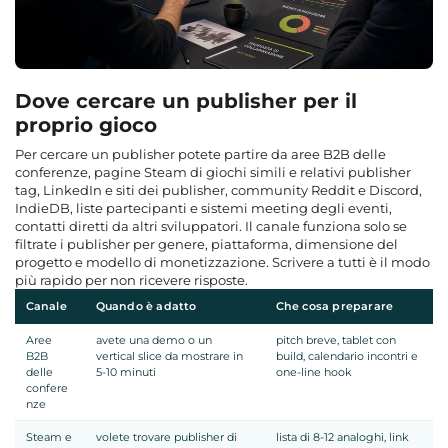
Dove cercare un publisher per il
proprio gioco
Per cercare un publisher potete partire da aree B2B delle
conferenze, pagine Steam di giochi simili e relativi publisher
tag, LinkedIn e siti dei publisher, community Reddit e Discord,
IndieDB, liste partecipanti e sistemi meeting degli eventi,
contatti diretti da altri sviluppatori. Il canale funziona solo se
filtrate i publisher per genere, piattaforma, dimensione del
progetto e modello di monetizzazione. Scrivere a tutti è il modo
più rapido per non ricevere risposte.
Canale
Quando è adatto
Che cosa preparare
Aree
avete una demo o un
pitch breve, tablet con
B2B
vertical slice da mostrare in
build, calendario incontri e
delle
5-10 minuti
one-line hook
confere
nze
Steam e
volete trovare publisher di
lista di 8-12 analoghi, link