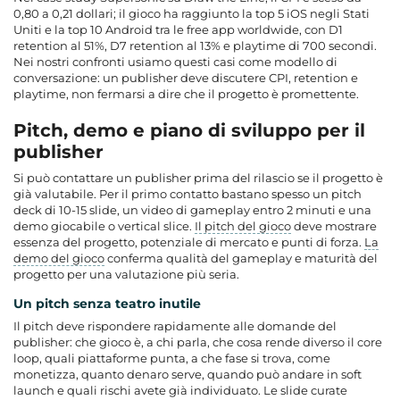
0,80 a 0,21 dollari; il gioco ha raggiunto la top 5 iOS negli Stati
Uniti e la top 10 Android tra le free app worldwide, con D1
retention al 51%, D7 retention al 13% e playtime di 700 secondi.
Nei nostri confronti usiamo questi casi come modello di
conversazione: un publisher deve discutere CPI, retention e
playtime, non fermarsi a dire che il progetto è promettente.
Pitch, demo e piano di sviluppo per il
publisher
Si può contattare un publisher prima del rilascio se il progetto è
già valutabile. Per il primo contatto bastano spesso un pitch
deck di 10-15 slide, un video di gameplay entro 2 minuti e una
demo giocabile o vertical slice.
Il pitch del gioco
deve mostrare
essenza del progetto, potenziale di mercato e punti di forza.
La
demo del gioco
conferma qualità del gameplay e maturità del
progetto per una valutazione più seria.
Un pitch senza teatro inutile
Il pitch deve rispondere rapidamente alle domande del
publisher: che gioco è, a chi parla, che cosa rende diverso il core
loop, quali piattaforme punta, a che fase si trova, come
monetizza, quanto denaro serve, quando può andare in soft
launch e quali rischi avete già individuato. Le slide curate