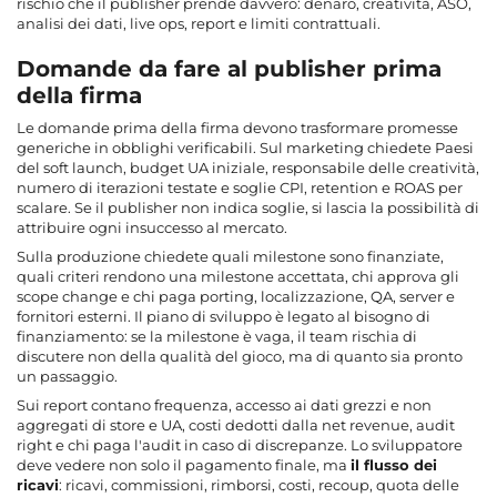
rischio che il publisher prende davvero: denaro, creatività, ASO,
analisi dei dati, live ops, report e limiti contrattuali.
Domande da fare al publisher prima
della firma
Le domande prima della firma devono trasformare promesse
generiche in obblighi verificabili. Sul marketing chiedete Paesi
del soft launch, budget UA iniziale, responsabile delle creatività,
numero di iterazioni testate e soglie CPI, retention e ROAS per
scalare. Se il publisher non indica soglie, si lascia la possibilità di
attribuire ogni insuccesso al mercato.
Sulla produzione chiedete quali milestone sono finanziate,
quali criteri rendono una milestone accettata, chi approva gli
scope change e chi paga porting, localizzazione, QA, server e
fornitori esterni. Il piano di sviluppo è legato al bisogno di
finanziamento: se la milestone è vaga, il team rischia di
discutere non della qualità del gioco, ma di quanto sia pronto
un passaggio.
Sui report contano frequenza, accesso ai dati grezzi e non
aggregati di store e UA, costi dedotti dalla net revenue, audit
right e chi paga l'audit in caso di discrepanze. Lo sviluppatore
deve vedere non solo il pagamento finale, ma
il flusso dei
ricavi
: ricavi, commissioni, rimborsi, costi, recoup, quota delle