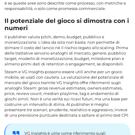
è se queste aree sono descritte come processo, con metriche e
responsabilità, o solo come promessa commerciale.
Il potenziale del gioco si dimostra con i
numeri
Il publisher valuta pitch, demo, budget, pubblico e
monetizzazione. L'idea da sola non basta: non permette di
stimare il costo del lancio né il rischio legato allo scaling. Prima
delle trattative servono analoghi di mercato, genere, pubblico
target, modello di monetizzazione, budget, milestone plan e
almeno primi dati di retention o engagement, se disponibili.
Steam e VG Insights possono essere utili anche per un gioco
mobile, se usati con cautela.
La valutazione del potenziale di
mercato del gioco
tramite VG Insights offre riferimenti sugli
analoghi Steam: gross revenue estimates, owners estimates,
price, review count, median playtime, tag e andamento di
giochi simili. Non è una verità sui ricavi futuri, ma una base per
costruire un intervallo di stima. Al publisher è meglio
presentare tre scenari, prudente, realistico e aggressivo, invece
di una previsione puntuale destinata a saltare al primo test CPI.
VG Insights è utile come riferimento sugli