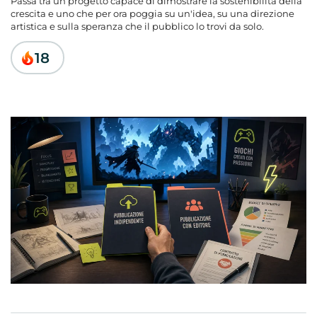
Passa tra un progetto capace di dimostrare la sostenibilità della
Comproprietà e transfer-on-breach
crescita e uno che per ora poggia su un'idea, su una direzione
Segnali di una proposta da evitare
artistica e sulla speranza che il pubblico lo trovi da solo.
Domande frequenti
18