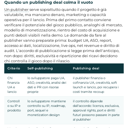
Quando un publishing deal colma il vuoto
Un publisher
serve soprattutto quando il progetto è già
valutabile, ma mancano denaro, marketing o capacità
operativa per il lancio. Prima del primo contatto conviene
verificare il potenziale del gioco: pubblico, analoghi di mercato,
modello di monetizzazione, rientro del costo di acquisizione e
punti deboli visibili nella demo. Le domande da fare al
publisher vanno preparate prima: budget UA, ASO, report,
accesso ai dati, localizzazione, live ops, net revenue e diritto di
audit. L'accordo di pubblicazione si legge prima dell'anticipo,
non dopo: diritti, esclusività e ripartizione dei ricavi decidono
chi controlla il gioco dopo il rilascio.
Criterio
Self-publishing
Publishing deal
Chi
lo sviluppatore paga UA,
il publisher finanzia o
finanzia
ASO, creatività, analisi dei
cofinanzia UA, creatività, soft
UA e
dati e PR con risorse
launch e lancio, poi recupera i
lancio
proprie
costi tramite recoup
Controll
lo sviluppatore mantiene
il controllo dipende
o su IP e
controllo su IP, roadmap,
dall'accordo: licenza, esclusiva,
prodotto
port, sequel e
approval rights, port e diritti
monetization design
futuri possono passare in parte
al publisher