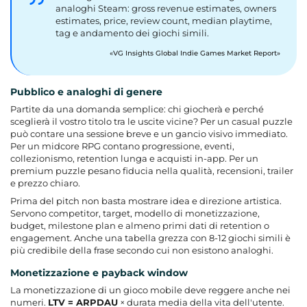
analoghi Steam: gross revenue estimates, owners
estimates, price, review count, median playtime,
tag e andamento dei giochi simili.
VG Insights Global Indie Games Market Report
Pubblico e analoghi di genere
Partite da una domanda semplice: chi giocherà e perché
sceglierà il vostro titolo tra le uscite vicine? Per un casual puzzle
può contare una sessione breve e un gancio visivo immediato.
Per un midcore RPG contano progressione, eventi,
collezionismo, retention lunga e acquisti in-app. Per un
premium puzzle pesano fiducia nella qualità, recensioni, trailer
e prezzo chiaro.
Prima del pitch non basta mostrare idea e direzione artistica.
Servono competitor, target, modello di monetizzazione,
budget, milestone plan e almeno primi dati di retention o
engagement. Anche una tabella grezza con 8-12 giochi simili è
più credibile della frase secondo cui non esistono analoghi.
Monetizzazione e payback window
La monetizzazione di un gioco mobile deve reggere anche nei
numeri.
LTV = ARPDAU
× durata media della vita dell'utente.