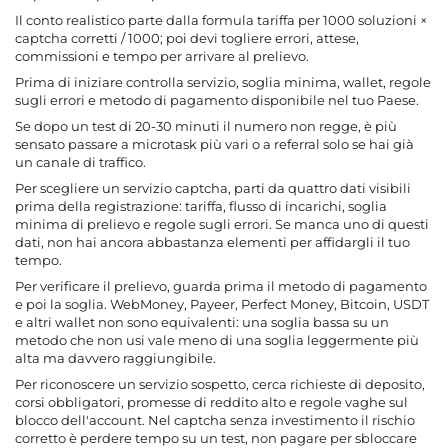
Il conto realistico parte dalla formula tariffa per 1000 soluzioni ×
captcha corretti / 1000; poi devi togliere errori, attese,
commissioni e tempo per arrivare al prelievo.
Prima di iniziare controlla servizio, soglia minima, wallet, regole
sugli errori e metodo di pagamento disponibile nel tuo Paese.
Se dopo un test di 20-30 minuti il numero non regge, è più
sensato passare a microtask più vari o a referral solo se hai già
un canale di traffico.
Per scegliere un servizio captcha, parti da quattro dati visibili
prima della registrazione: tariffa, flusso di incarichi, soglia
minima di prelievo e regole sugli errori. Se manca uno di questi
dati, non hai ancora abbastanza elementi per affidargli il tuo
tempo.
Per verificare il prelievo, guarda prima il metodo di pagamento
e poi la soglia. WebMoney, Payeer, Perfect Money, Bitcoin, USDT
e altri wallet non sono equivalenti: una soglia bassa su un
metodo che non usi vale meno di una soglia leggermente più
alta ma davvero raggiungibile.
Per riconoscere un
servizio sospetto
, cerca richieste di deposito,
corsi obbligatori, promesse di reddito alto e regole vaghe sul
blocco dell'account. Nel captcha senza investimento il rischio
corretto è perdere tempo su un test, non pagare per sbloccare