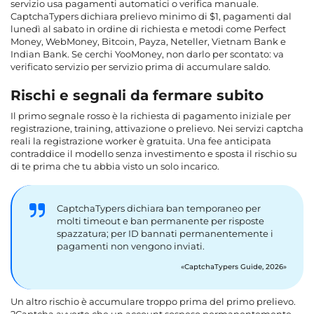
servizio usa pagamenti automatici o verifica manuale.
CaptchaTypers dichiara prelievo minimo di $1, pagamenti dal
lunedì al sabato in ordine di richiesta e metodi come Perfect
Money, WebMoney, Bitcoin, Payza, Neteller, Vietnam Bank e
Indian Bank. Se cerchi YooMoney, non darlo per scontato: va
verificato servizio per servizio prima di accumulare saldo.
Rischi e segnali da fermare subito
Il primo segnale rosso è la richiesta di pagamento iniziale per
registrazione, training, attivazione o prelievo. Nei servizi captcha
reali la registrazione worker è gratuita. Una fee anticipata
contraddice il modello senza investimento e sposta il rischio su
di te prima che tu abbia visto un solo incarico.
CaptchaTypers dichiara ban temporaneo per
molti timeout e ban permanente per risposte
spazzatura; per ID bannati permanentemente i
pagamenti non vengono inviati.
CaptchaTypers Guide, 2026
Un altro rischio è accumulare troppo prima del primo prelievo.
2Captcha avverte che un account sospeso permanentemente