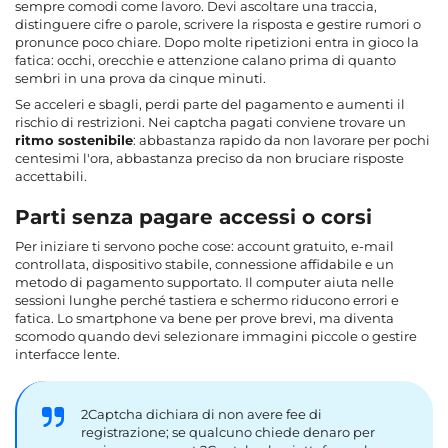
sempre comodi come lavoro. Devi ascoltare una traccia,
distinguere cifre o parole, scrivere la risposta e gestire rumori o
pronunce poco chiare. Dopo molte ripetizioni entra in gioco la
fatica: occhi, orecchie e attenzione calano prima di quanto
sembri in una prova da cinque minuti.
Se acceleri e sbagli, perdi parte del pagamento e aumenti il
rischio di restrizioni. Nei captcha pagati conviene trovare un
ritmo sostenibile
: abbastanza rapido da non lavorare per pochi
centesimi l'ora, abbastanza preciso da non bruciare risposte
accettabili.
Parti senza pagare accessi o corsi
Per iniziare ti servono poche cose: account gratuito, e-mail
controllata, dispositivo stabile, connessione affidabile e un
metodo di pagamento supportato. Il computer aiuta nelle
sessioni lunghe perché tastiera e schermo riducono errori e
fatica. Lo smartphone va bene per prove brevi, ma diventa
scomodo quando devi selezionare immagini piccole o gestire
interfacce lente.
2Captcha dichiara di non avere fee di
registrazione; se qualcuno chiede denaro per