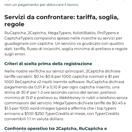
non un pagamento per sbloccare il lavoro.
Servizi da confrontare: tariffa, soglia,
regole
RuCaptcha, 2Captcha, MegaTypers, KolotiBablo, ProTypers e
CaptchaTypers compaiono spesso nelle ricerche su servizi per
guadagnare con captcha. Un servizio va giudicato con quattro
dati: tariffa, flusso di incarichi, soglia minima di prelievo e regole
sugli errori.
Criteri di scelta prima della registrazione
Nelle nostre verifiche sui servizi principali, 2Captcha dichiara
tariffe variabili: $0.14-$0.6 per 1000 captcha normali e $1 per
1000 ReCaptcha v2 risolti tramite software. RuCaptcha dichiara
pagamento da 0,01 ₽ a 0,10 ₽ per ogni captcha inserito, una
stima di 30 ₽ per 1-2 ore secondo carico del server, prelievo
minimo di 15 ₽ e prelievo su WebMoney in rubli o telefono senza
commissioni del servizio. MegaTypers dichiara tariffe da $0.45 a
$1.5 per 1000 word images typed e afferma che i top typers
arrivano a $100-$250 TyperCredits al mese, con TyperCredits
convertibili 1:1 in valuta dollaro.
Confronto operativo tra 2Captcha, RuCaptcha e