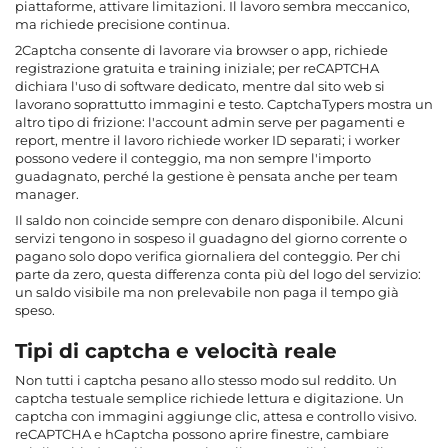
piattaforme, attivare limitazioni. Il lavoro sembra meccanico,
ma richiede precisione continua.
2Captcha consente di lavorare via browser o app, richiede
registrazione gratuita e training iniziale; per reCAPTCHA
dichiara l'uso di software dedicato, mentre dal sito web si
lavorano soprattutto immagini e testo. CaptchaTypers mostra un
altro tipo di frizione: l'account admin serve per pagamenti e
report, mentre il lavoro richiede worker ID separati; i worker
possono vedere il conteggio, ma non sempre l'importo
guadagnato, perché la gestione è pensata anche per team
manager.
Il saldo non coincide sempre con denaro disponibile. Alcuni
servizi tengono in sospeso il guadagno del giorno corrente o
pagano solo dopo verifica giornaliera del conteggio. Per chi
parte da zero, questa differenza conta più del logo del servizio:
un saldo visibile ma non prelevabile non paga il tempo già
speso.
Tipi di captcha e velocità reale
Non tutti i captcha pesano allo stesso modo sul reddito. Un
captcha testuale semplice richiede lettura e digitazione. Un
captcha con immagini aggiunge clic, attesa e controllo visivo.
reCAPTCHA e hCaptcha possono aprire finestre, cambiare