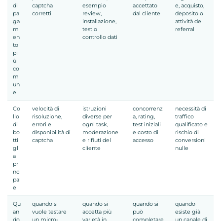
di
captcha
esempio
accettato
e, acquisto,
pa
corretti
review,
dal cliente
deposito o
ga
installazione,
attività del
m
test o
referral
en
controllo dati
to
pi
ù
co
m
un
e
Co
velocità di
istruzioni
concorrenz
necessità di
llo
risoluzione,
diverse per
a, rating,
traffico
di
errori e
ogni task,
test iniziali
qualificato e
bo
disponibilità di
moderazione
e costo di
rischio di
tti
captcha
e rifiuti del
accesso
conversioni
gli
cliente
nulle
a
pri
nci
pal
e
Qu
quando si
quando si
quando si
quando
an
vuole testare
accetta più
può
esiste già
do
un micro-
varietà in
completare
un canale di