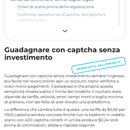
Criteri di scelta prima della registrazione
Confronto operativo tra 2Captcha, RuCaptcha e
CaptchaTypers
Servizi con dati incompleti o promesse troppo larghe
Il calcolo del guadagno orario reale
Prelievi: il saldo conta solo se esce
Guadagnare con captcha senza
Rischi e segnali da fermare subito
investimento
Alternative: microtask, borse di incarichi, referral
APPROVATO DALL'ESPERTO
Captcha manuale: prova rapida, tetto basso
Microtask semplici: più varietà, più istruzioni
Guadagnare con captcha senza investimento sembra l'ingresso
più facile nel lavoro online: apri un account, risolvi verifiche e
Borse di incarichi: più margine, più frizione
ricevi micro-pagamenti. Il paradosso è che proprio questa
Referral e CPA: funzionano solo con pubblico
semplicità mostra subito il limite del modello: il risultato reale
dipende da tariffa, velocità, errori, tempi morti e soglia minima
Test di 20-30 minuti per decidere
di prelievo, non dal fatto di aver trovato una piattaforma.
Domande frequenti
La differenza che cambia tutto è questa: una tariffa da $0,60 per
1000 captcha sembra concreta finché non la trasformi in reddito
orario; con 400 captcha corretti in un'ora produce $0,24 lordi
prima di commissioni, attese e risposte respinte.