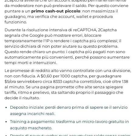
da moderatore non può prelevare il saldo. Per questo conviene
puntare a un
primo cash-out piccolo
: non massimizza il
guadagno, ma verifica che account, wallet e procedura
funzionino.
Durante la risoluzione intensiva di reCAPTCHA, 2Captcha
segnala che Google può mostrare errori, bloccare
temporaneamente l'IP o rendere i captcha più complessi; il
servizio dichiara di non poter aiutare su questo problema.
Questo rende chiaro un punto: i captcha più pagati non sono
automaticamente più convenienti, perché possono aumentare
tempi morti e interruzioni.
Le promesse di reddito alto vanno controllate con una divisione,
non con fiducia. A $0,60 per 1000 captcha, per guadagnare
$5/ora servirebbero circa 8333 captcha corretti/ora, cioè oltre 138
al minuto. Se una pagina promette cifre alte senza spiegare
tariffa, ritmo e prelievo, sta saltando proprio il passaggio che
decide il risultato.
Deposito iniziale: perdi denaro prima di sapere se il servizio
assegna incarichi reali.
Training a pagamento: trasforma un micro-lavoro gratuito in
acquisto mascherato.
Regole di payout vaghe: puoi accumulare saldo senza capire