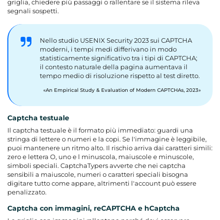
griglia, chiedere più passaggi o rallentare se il sistema rileva
segnali sospetti.
Nello studio USENIX Security 2023 sui CAPTCHA
moderni, i tempi medi differivano in modo
statisticamente significativo tra i tipi di CAPTCHA;
il contesto naturale della pagina aumentava il
tempo medio di risoluzione rispetto al test diretto.
An Empirical Study & Evaluation of Modern CAPTCHAs, 2023
Captcha testuale
Il captcha testuale è il formato più immediato: guardi una
stringa di lettere o numeri e la copi. Se l'immagine è leggibile,
puoi mantenere un ritmo alto. Il rischio arriva dai caratteri simili:
zero e lettera O, uno e l minuscola, maiuscole e minuscole,
simboli speciali. CaptchaTypers avverte che nei captcha
sensibili a maiuscole, numeri o caratteri speciali bisogna
digitare tutto come appare, altrimenti l'account può essere
penalizzato.
Captcha con immagini, reCAPTCHA e hCaptcha