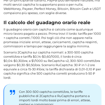
Per un principiante italiano, PayPal può sembrare naturale, ma
molti servizi captcha lo supportano poco o per nulla;
WebMoney, Payeer, Perfect Money, Bitcoin, Bitcoin Cash e USDT
compaiono più spesso, con soglie diverse.
Il calcolo del guadagno orario reale
Il
guadagno orario
con captcha si calcola come qualunque
micro-lavoro pagato a pezzo. Prima trovi il lordo: tariffa per 1000
× captcha corretti / 1000. Poi togli ciò che non appare nella
promessa iniziale: errori, attese, caricamenti, captcha respinti,
commissioni e tempo per raggiungere la soglia minima.
Scenario 2Captcha sui captcha normali: a 300-500 captcha
corretti/ora e tariffa $0,14-$0,60/1000, il lordo è circa
$0,04-$0,30/ora; a $1/1000 su ReCaptcha v2, 300-500 corretti/ora
valgono $0,30-$0,50/ora. Scenario RuCaptcha: 30 ₽ in 1-2 ore
equivale a circa 15-30 ₽/ora; la tariffa dichiarata di 0,01-0,10 ₽ per
captcha significa che 500 captcha corretti producono 5-50 ₽
lordi.
Con 300-500 captcha corretti/ora, le tariffe
pubbliche di 2Captcha e RuCaptcha portano a
importi lordi molto bassi prima di errori, attese,
prelievi e commissioni.