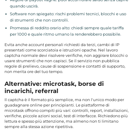
quando uscirà.
Software non spiegato: rischi problemi tecnici, blocchi e uso
di strumenti che non controlli.
Promessa di reddito orario alto: chiedi sempre quale tariffa
per 1000 e quale ritmo umano la renderebbero possibile.
Evita anche account personali richiesti da terzi, cambi di IP
presentati come scorciatoia e istruzioni opache. Nel lavoro
captcha normale devi risolvere verifiche, non aggirare blocchi o
usare strumenti che non capisci. Se il servizio non pubblica
regole di prelievo, cause di sospensione e contatti di supporto,
non merita ore del tuo tempo.
Alternative: microtask, borse di
incarichi, referral
Il captcha è il formato più semplice, ma non l'unico modo per
guadagnare online per principianti. Le
piattaforme di
microtask
offrono compiti più vari: controlli, report, installazioni,
verifiche, piccole azioni social, test di interfacce. Richiedono più
lettura e spesso più attenzione, ma almeno non ti limitano
sempre alla stessa azione ripetitiva.