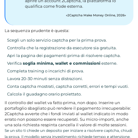
aprire un account 2Captcha, la piattaforma lo
qualifica come frode esterna.
2Captcha Make Money Online, 2026
La sequenza prudente è questa:
Scegli un solo servizio captcha per la prima prova.
Controlla che la registrazione da esecutore sia gratuita.
Apri la pagina dei pagamenti prima di risolvere captcha.
Verifica
soglia minima, wallet e commissioni
esterne.
Completa training o incarichi di prova.
Lavora 20-30 minuti senza distrazioni.
Conta captcha mostrati, captcha corretti, errori e tempi vuoti.
Calcola il guadagno orario proiettato.
Il controllo del wallet va fatto prima, non dopo. Inserire un
portafoglio sbagliato può rendere il pagamento irrecuperabile:
2Captcha avverte che i fondi inviati al wallet indicato in modo
errato non possono essere recuperati. Su micro-importi, anche
una sola richiesta respinta cancella il valore di molte sessioni.
Se un sito ti chiede un deposito per iniziare a risolvere captcha, chiudi
la prova. Il modello senza investimento richiede tempo e attenzione,