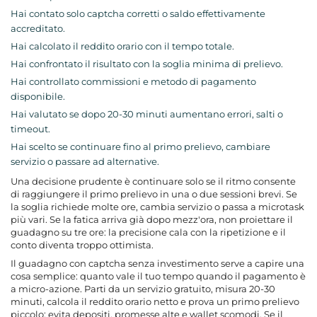
Hai contato solo captcha corretti o saldo effettivamente
accreditato.
Hai calcolato il reddito orario con il tempo totale.
Hai confrontato il risultato con la soglia minima di prelievo.
Hai controllato commissioni e metodo di pagamento
disponibile.
Hai valutato se dopo 20-30 minuti aumentano errori, salti o
timeout.
Hai scelto se continuare fino al primo prelievo, cambiare
servizio o passare ad alternative.
Una decisione prudente è continuare solo se il ritmo consente
di raggiungere il primo prelievo in una o due sessioni brevi. Se
la soglia richiede molte ore, cambia servizio o passa a microtask
più vari. Se la fatica arriva già dopo mezz'ora, non proiettare il
guadagno su tre ore: la precisione cala con la ripetizione e il
conto diventa troppo ottimista.
Il guadagno con captcha senza investimento serve a capire una
cosa semplice: quanto vale il tuo tempo quando il pagamento è
a micro-azione. Parti da un servizio gratuito, misura 20-30
minuti, calcola il reddito orario netto e prova un primo prelievo
piccolo; evita depositi, promesse alte e wallet scomodi. Se il