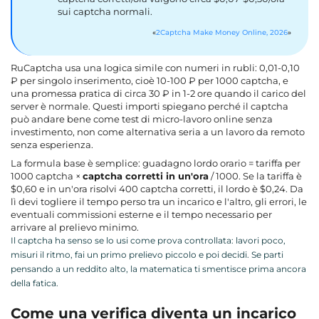
sui captcha normali.
2Captcha Make Money Online, 2026
RuCaptcha usa una logica simile con numeri in rubli: 0,01-0,10
₽ per singolo inserimento, cioè 10-100 ₽ per 1000 captcha, e
una promessa pratica di circa 30 ₽ in 1-2 ore quando il carico del
server è normale. Questi importi spiegano perché il captcha
può andare bene come test di micro-lavoro online senza
investimento, non come alternativa seria a un lavoro da remoto
senza esperienza.
La formula base è semplice: guadagno lordo orario = tariffa per
1000 captcha ×
captcha corretti in un'ora
/ 1000. Se la tariffa è
$0,60 e in un'ora risolvi 400 captcha corretti, il lordo è $0,24. Da
lì devi togliere il tempo perso tra un incarico e l'altro, gli errori, le
eventuali commissioni esterne e il tempo necessario per
arrivare al prelievo minimo.
Il captcha ha senso se lo usi come prova controllata: lavori poco,
misuri il ritmo, fai un primo prelievo piccolo e poi decidi. Se parti
pensando a un reddito alto, la matematica ti smentisce prima ancora
della fatica.
Come una verifica diventa un incarico