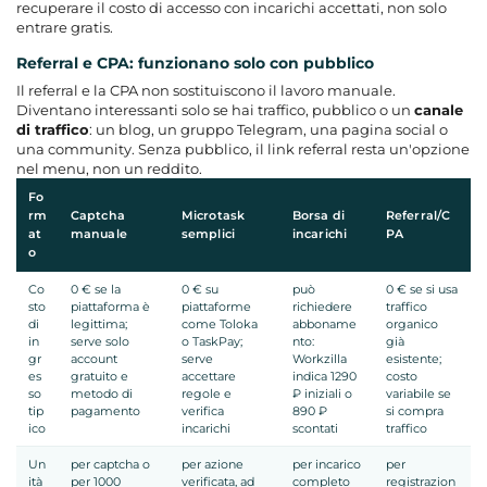
recuperare il costo di accesso con incarichi accettati, non solo
entrare gratis.
Referral e CPA: funzionano solo con pubblico
Il referral e la CPA non sostituiscono il lavoro manuale.
Diventano interessanti solo se hai traffico, pubblico o un
canale
di traffico
: un blog, un gruppo Telegram, una pagina social o
una community. Senza pubblico, il link referral resta un'opzione
nel menu, non un reddito.
Fo
rm
Captcha
Microtask
Borsa di
Referral/C
at
manuale
semplici
incarichi
PA
o
Co
0 € se la
0 € su
può
0 € se si usa
sto
piattaforma è
piattaforme
richiedere
traffico
di
legittima;
come Toloka
abboname
organico
in
serve solo
o TaskPay;
nto:
già
gr
account
serve
Workzilla
esistente;
es
gratuito e
accettare
indica 1290
costo
so
metodo di
regole e
₽ iniziali o
variabile se
tip
pagamento
verifica
890 ₽
si compra
ico
incarichi
scontati
traffico
Un
per captcha o
per azione
per incarico
per
ità
per 1000
verificata, ad
completo
registrazion