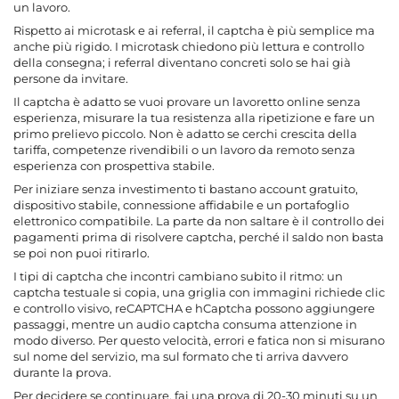
un lavoro.
Rispetto ai microtask e ai referral, il captcha è più semplice ma
anche più rigido. I microtask chiedono più lettura e controllo
della consegna; i referral diventano concreti solo se hai già
persone da invitare.
Il captcha è adatto se vuoi provare un lavoretto online senza
esperienza, misurare la tua resistenza alla ripetizione e fare un
primo prelievo piccolo. Non è adatto se cerchi crescita della
tariffa, competenze rivendibili o un lavoro da remoto senza
esperienza con prospettiva stabile.
Per iniziare senza investimento ti bastano account gratuito,
dispositivo stabile, connessione affidabile e un
portafoglio
elettronico
compatibile. La parte da non saltare è il controllo dei
pagamenti prima di risolvere captcha, perché il saldo non basta
se poi non puoi ritirarlo.
I tipi di captcha che incontri cambiano subito il ritmo: un
captcha testuale si copia, una griglia con immagini richiede clic
e controllo visivo, reCAPTCHA e hCaptcha possono aggiungere
passaggi, mentre un audio captcha consuma attenzione in
modo diverso. Per questo velocità, errori e fatica non si misurano
sul nome del servizio, ma sul formato che ti arriva davvero
durante la prova.
Per decidere se continuare, fai una prova di 20-30 minuti su un