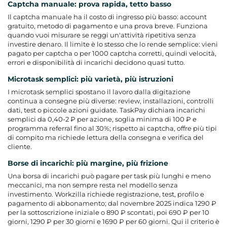
Captcha manuale: prova rapida, tetto basso
Il captcha manuale ha il costo di ingresso più basso: account
gratuito, metodo di pagamento e una prova breve. Funziona
quando vuoi misurare se reggi un'attività ripetitiva senza
investire denaro. Il limite è lo stesso che lo rende semplice: vieni
pagato per captcha o per 1000 captcha corretti, quindi velocità,
errori e disponibilità di incarichi decidono quasi tutto.
Microtask semplici: più varietà, più istruzioni
I microtask semplici spostano il lavoro dalla digitazione
continua a consegne più diverse: review, installazioni, controlli
dati, test o piccole azioni guidate. TaskPay dichiara incarichi
semplici da 0,40-2 ₽ per azione, soglia minima di 100 ₽ e
programma referral
fino al 30%; rispetto ai captcha, offre più tipi
di compito ma richiede lettura della consegna e verifica del
cliente.
Borse di incarichi: più margine, più frizione
Una borsa di incarichi può pagare per task più lunghi e meno
meccanici, ma non sempre resta nel modello senza
investimento. Workzilla richiede registrazione, test, profilo e
pagamento di abbonamento; dal novembre 2025 indica 1290 ₽
per la sottoscrizione iniziale o 890 ₽ scontati, poi 690 ₽ per 10
giorni, 1290 ₽ per 30 giorni e 1690 ₽ per 60 giorni. Qui il criterio è