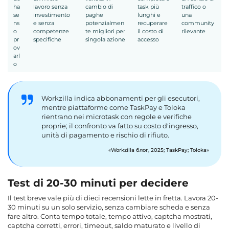
ha
lavoro senza
cambio di
task più
traffico o
se
investimento
paghe
lunghi e
una
ns
e senza
potenzialmen
recuperare
community
o
competenze
te migliori per
il costo di
rilevante
pr
specifiche
singola azione
accesso
ov
arl
o
Workzilla indica abbonamenti per gli esecutori,
mentre piattaforme come TaskPay e Toloka
rientrano nei microtask con regole e verifiche
proprie; il confronto va fatto su costo d'ingresso,
unità di pagamento e rischio di rifiuto.
Workzilla блог, 2025; TaskPay; Toloka
Test di 20-30 minuti per decidere
Il test breve vale più di dieci recensioni lette in fretta. Lavora 20-
30 minuti su un solo servizio, senza cambiare scheda e senza
fare altro. Conta tempo totale, tempo attivo, captcha mostrati,
captcha corretti, errori, timeout, saldo maturato e livello di