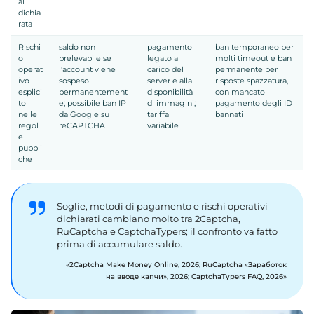
al
dichia
rata
Rischi
saldo non
pagamento
ban temporaneo per
o
prelevabile se
legato al
molti timeout e ban
operat
l'account viene
carico del
permanente per
ivo
sospeso
server e alla
risposte spazzatura,
esplici
permanentement
disponibilità
con mancato
to
e; possibile ban IP
di immagini;
pagamento degli ID
nelle
da Google su
tariffa
bannati
regol
reCAPTCHA
variabile
e
pubbli
che
Soglie, metodi di pagamento e rischi operativi
dichiarati cambiano molto tra 2Captcha,
RuCaptcha e CaptchaTypers; il confronto va fatto
prima di accumulare saldo.
2Captcha Make Money Online, 2026; RuCaptcha «Заработок
на вводе капчи», 2026; CaptchaTypers FAQ, 2026