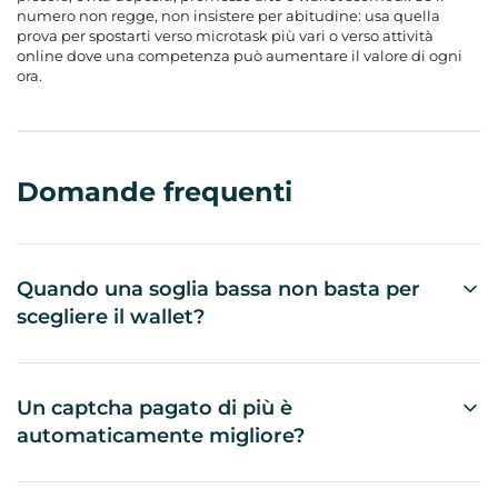
numero non regge, non insistere per abitudine: usa quella
prova per spostarti verso microtask più vari o verso attività
online dove una competenza può aumentare il valore di ogni
ora.
Domande frequenti
Quando una soglia bassa non basta per
scegliere il wallet?
Quando il metodo non è disponibile nel vostro
Paese, richiede una rete che non usate o applica
una commissione che pesa troppo sul micro-
Un captcha pagato di più è
importo. Una soglia bassa ha senso solo se riuscite
automaticamente migliore?
davvero a ricevere il pagamento e a non perdere
No. ReCaptcha v2 su 2Captcha è indicato a $1 per
una quota rilevante del saldo.
1000, più dei captcha normali da $0.14-$0.6 per