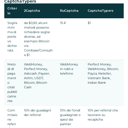
CaptchaTypers
Criter
2Captcha
RuCaptcha
CaptchaTypers
io
Soglia
da $0,50; alcuni
15 ₽
$1
mini
metodi possono
ma di
richiedere soglie
prelie
diverse, ad
vo
esempio Bitcoin
dichia
via
rata
Coinbase/Coins.ph
a $1
Meto
WebMoney,
WebMoney
Perfect Money,
di di
Perfect Money,
in rubli e
WebMoney, Bitcoin,
paga
Advcash, Payeer,
telefono
Payza, Neteller,
ment
Airtm, USDT,
Vietnam Bank,
o
Bitcoin, Bitcoin
Indian Bank
citati
Cash
pubbli
came
nte
Com
10% dei guadagni
10% dei fondi
10% per referral che
missio
dei referral
guadagnati o
lavorano su
ne
spesi dai
recaptcha
referr
partner