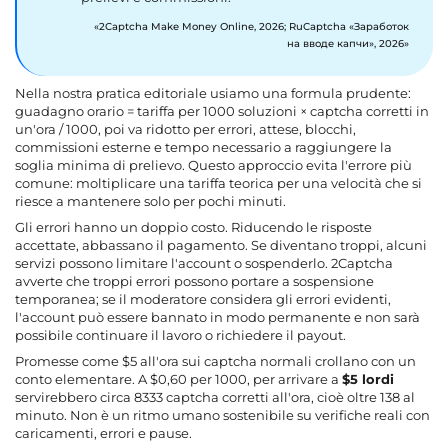
2Captcha Make Money Online, 2026; RuCaptcha «Заработок
на вводе капчи», 2026
Nella nostra pratica editoriale usiamo una formula prudente:
guadagno orario = tariffa per 1000 soluzioni × captcha corretti in
un'ora / 1000, poi va ridotto per errori, attese, blocchi,
commissioni esterne e tempo necessario a raggiungere la
soglia minima di prelievo. Questo approccio evita l'errore più
comune: moltiplicare una tariffa teorica per una velocità che si
riesce a mantenere solo per pochi minuti.
Gli errori hanno un doppio costo. Riducendo le risposte
accettate, abbassano il pagamento. Se diventano troppi, alcuni
servizi possono limitare l'account o sospenderlo. 2Captcha
avverte che troppi errori possono portare a sospensione
temporanea; se il moderatore considera gli errori evidenti,
l'account può essere bannato in modo permanente e non sarà
possibile continuare il lavoro o richiedere il payout.
Promesse come $5 all'ora sui captcha normali crollano con un
conto elementare. A $0,60 per 1000, per arrivare a
$5 lordi
servirebbero circa 8333 captcha corretti all'ora, cioè oltre 138 al
minuto. Non è un ritmo umano sostenibile su verifiche reali con
caricamenti, errori e pause.