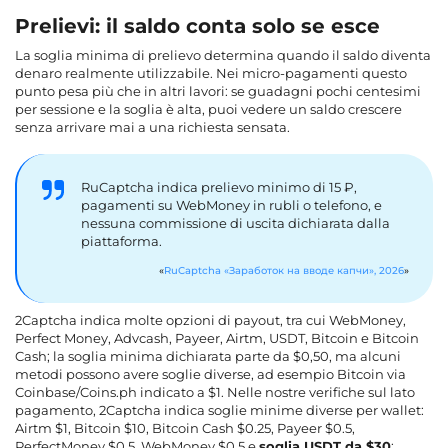
Prelievi: il saldo conta solo se esce
La
soglia minima di prelievo
determina quando il saldo diventa
denaro realmente utilizzabile. Nei micro-pagamenti questo
punto pesa più che in altri lavori: se guadagni pochi centesimi
per sessione e la soglia è alta, puoi vedere un saldo crescere
senza arrivare mai a una richiesta sensata.
RuCaptcha indica prelievo minimo di 15 ₽,
pagamenti su WebMoney in rubli o telefono, e
nessuna commissione di uscita dichiarata dalla
piattaforma.
RuCaptcha «Заработок на вводе капчи», 2026
2Captcha indica molte opzioni di payout, tra cui WebMoney,
Perfect Money, Advcash, Payeer, Airtm, USDT, Bitcoin e Bitcoin
Cash; la soglia minima dichiarata parte da $0,50, ma alcuni
metodi possono avere soglie diverse, ad esempio Bitcoin via
Coinbase/Coins.ph indicato a $1. Nelle nostre verifiche sul lato
pagamento, 2Captcha indica soglie minime diverse per wallet:
Airtm $1, Bitcoin $10, Bitcoin Cash $0.25, Payeer $0.5,
PerfectMoney $0.5, WebMoney $0.5 e
soglia USDT da $30
;