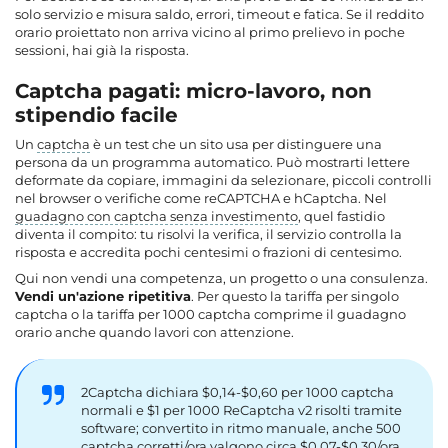
solo servizio e misura saldo, errori, timeout e fatica. Se il reddito
orario proiettato non arriva vicino al primo prelievo in poche
sessioni, hai già la risposta.
Captcha pagati: micro-lavoro, non
stipendio facile
Un
captcha
è un test che un sito usa per distinguere una
persona da un programma automatico. Può mostrarti lettere
deformate da copiare, immagini da selezionare, piccoli controlli
nel browser o verifiche come
reCAPTCHA
e
hCaptcha
. Nel
guadagno con captcha senza investimento
, quel fastidio
diventa il compito: tu risolvi la verifica, il servizio controlla la
risposta e accredita pochi centesimi o frazioni di centesimo.
Qui non vendi una competenza, un progetto o una consulenza.
Vendi un'azione ripetitiva
. Per questo la tariffa per singolo
captcha o la
tariffa per 1000 captcha
comprime il guadagno
orario anche quando lavori con attenzione.
2Captcha dichiara $0,14-$0,60 per 1000 captcha
normali e $1 per 1000 ReCaptcha v2 risolti tramite
software; convertito in ritmo manuale, anche 500
captcha corretti/ora valgono circa $0,07-$0,30/ora