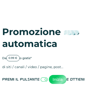
Promozione
automatica
Da
o gratis*
0.99 €
di siti / canali / video / pagine, post…
Attività sulle 
visite
visualizzazioni
registrazioni
referral
recensioni
menzioni
attività sulle 
attività sui so
spettatori dei
comportament
clic sui link
lead motivati
Inizia
Premi il pulsante
e ottieni