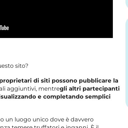
sto sito?
proprietari di siti possono pubblicare la
li aggiuntivi, mentre
gli altri partecipanti
sualizzando e completando semplici
sono un luogo unico dove è davvero
za temere truffatori e inganni. È il