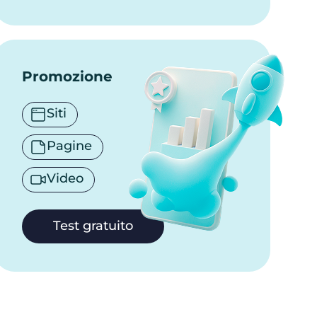
Promozione
Siti
Pagine
Video
Test gratuito