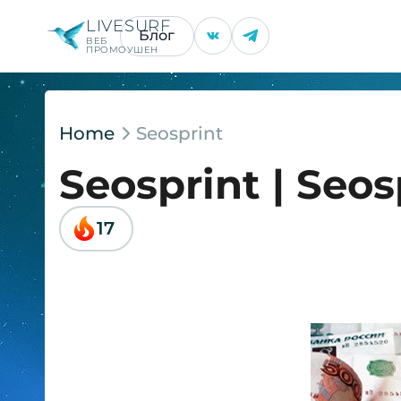
LIVESURF
Блог
ВЕБ
ПРОМОУШЕН
Home
Seosprint
Seosprint | Seos
17