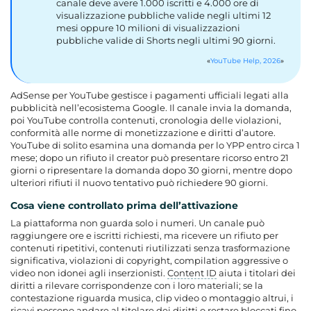
canale deve avere 1.000 iscritti e 4.000 ore di
visualizzazione pubbliche valide negli ultimi 12
mesi oppure 10 milioni di visualizzazioni
pubbliche valide di Shorts negli ultimi 90 giorni.
YouTube Help, 2026
AdSense per YouTube gestisce i pagamenti ufficiali legati alla
pubblicità nell’ecosistema Google. Il canale invia la domanda,
poi YouTube controlla contenuti, cronologia delle violazioni,
conformità alle norme di monetizzazione e diritti d’autore.
YouTube di solito esamina una domanda per lo YPP entro circa 1
mese; dopo un rifiuto il creator può presentare ricorso entro 21
giorni o ripresentare la domanda dopo 30 giorni, mentre dopo
ulteriori rifiuti il nuovo tentativo può richiedere 90 giorni.
Cosa viene controllato prima dell’attivazione
La piattaforma non guarda solo i numeri. Un canale può
raggiungere ore e iscritti richiesti, ma ricevere un rifiuto per
contenuti ripetitivi, contenuti riutilizzati senza trasformazione
significativa, violazioni di copyright, compilation aggressive o
video non idonei agli inserzionisti.
Content ID
aiuta i titolari dei
diritti a rilevare corrispondenze con i loro materiali; se la
contestazione riguarda musica, clip video o montaggio altrui, i
ricavi possono andare al titolare dei diritti o restare bloccati fino