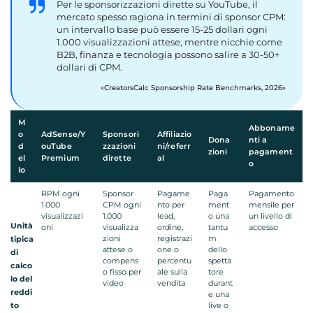
Per le sponsorizzazioni dirette su YouTube, il
mercato spesso ragiona in termini di sponsor CPM:
un intervallo base può essere 15-25 dollari ogni
1.000 visualizzazioni attese, mentre nicchie come
B2B, finanza e tecnologia possono salire a 30-50+
dollari di CPM.
CreatorsCalc Sponsorship Rate Benchmarks, 2026
M
Abboname
o
AdSense/Y
Sponsori
Affiliazio
Dona
nti a
d
ouTube
zzazioni
ni/referr
zioni
pagament
el
Premium
dirette
al
o
lo
RPM ogni
Sponsor
Pagame
Paga
Pagamento
1.000
CPM ogni
nto per
ment
mensile per
visualizzazi
1.000
lead,
o una
un livello di
Unità
oni
visualizza
ordine,
tantu
accesso
zioni
registrazi
m
tipica
attese o
one o
dello
di
compens
percentu
spetta
calco
o fisso per
ale sulla
tore
lo del
video
vendita
durant
reddi
e una
to
live o