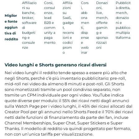
Affiliazio
Corsi,
Affilia
Cors
Donazi
Pubblicit
ni su
consul
zioni
i,
oni,
à diretta,
banche,
enze,
su
abb
live,
merch,
Miglior
broker,
lead
SaaS,
ona
merch,
donazio
e fonte
software
B2B e
gadge
men
offerte
ni e
aggiun
di
comm
t,
ti,
gamin
pubblico
budgeti
unity a
recens
disp
g e
multipia
tiva di
ng e
paga
ioni e
ense
sponso
ttaforma
reddito
consule
mento
codici
e
rizzazi
nze
prom
web
oni
o
inar
Video lunghi e Shorts generano ricavi diversi
Nei video lunghi il reddito tende spesso a essere più alto che
negli Shorts, perché c’è più inventario pubblicitario: pre-roll,
mid-roll nei video da almeno 8 minuti e post-roll. Gli Shorts
sono monetizzati tramite un pool condiviso separato, non
tramite un CPM individuale per ogni video. YouTube indica
quote diverse per modulo: il 55% dei ricavi netti dagli annunci
sulla Watch Page per i video lunghi, il 45% dei ricavi allocati dal
Creator Pool per gli annunci nello Shorts Feed e il 70% dei ricavi
netti dalle funzioni di finanziamento da parte dei fan, incluse
Channel Memberships, Super Chat, Super Stickers e Super
Thanks. Il modello di reddito va quindi progettato per formato,
non con un’unica tariffa per visualizzazione.