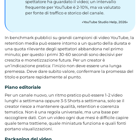
spettatore ha guardato il video; un intervallo
frequente per YouTube è 2-10%, ma va valutato
per fonte di traffico e storico del canale.
YouTube Studio Help, 2026
In benchmark pubblici su grandi campioni di video YouTube, la
retention media può essere intorno a un quarto della durata e
una quota rilevante degli spettatori abbandona nel primo
minuto; per questo i primi 30-60 secondi sono decisivi per
crescita e monetizzazione futura. Per un creator è
un’indicazione pratica: l’inizio non deve essere una lunga
premessa. Deve dare subito valore, confermare la promessa del
titolo e portare rapidamente al punto.
Piano editoriale
Per un canale nuovo, un ritmo pratico può essere 1-2 video
lunghi a settimana oppure 3-5 Shorts a settimana, solo se il
creator riesce a mantenere qualità, retention e coerenza
tematica. Non è una regola universale, ma una base per
raccogliere dati. Con un video ogni due mesi è difficile capire
quale tema trattiene, quale miniatura funziona e quali fonti
portano visualizzazioni.
Packaging del video