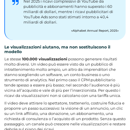
Nel 2025 i ricavi complessivi di YouTube da
pubblicità e abbonamenti hanno superato i 60
miliardi di dollari, mentre i ricavi pubblicitari di
YouTube Ads sono stati stimati intorno a 40,4
miliardi di dollari.
Alphabet Annual Report, 2025
Le visualizzazioni aiutano, ma non sostituiscono il
modello
Le stesse
100.000 visualizzazioni
possono generare risultati
molto diversi. Un video può essere visto da un pubblico di
intrattenimento molto ampio, un altro da imprenditori che
stanno scegliendo un software, un conto business o uno
strumento di analytics. Nel primo caso il CPM pubblicitario
tende spesso a essere più basso; nel secondo l’audience è più
vicina all’acquisto e vale di più per l’inserzionista. Per questo i
ricavi da visualizzazioni non si calcolano con una tariffa unica.
Il video deve attirare lo spettatore, trattenerlo, costruire fiducia e
proporre un passo successivo: la visione di un annuncio, un clic
su un link affiliato, una donazione, un abbonamento, una
richiesta di consulenza o l’acquisto di un prodotto. Senza questo
passaggio, un canale può crescere nelle visualizzazioni e restare
debole sul piano dei ricavi.