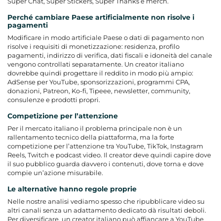
Super Chat, Super Stickers, Super Thanks e merch.
Perché cambiare Paese artificialmente non risolve i
pagamenti
Modificare in modo artificiale Paese o dati di pagamento non
risolve i requisiti di monetizzazione: residenza, profilo
pagamenti, indirizzo di verifica, dati fiscali e idoneità del canale
vengono controllati separatamente. Un creator italiano
dovrebbe quindi progettare il reddito in modo più ampio:
AdSense per YouTube, sponsorizzazioni, programmi CPA,
donazioni, Patreon, Ko-fi, Tipeee, newsletter, community,
consulenze e prodotti propri.
Competizione per l’attenzione
Per il mercato italiano il problema principale non è un
rallentamento tecnico della piattaforma, ma la forte
competizione per l’attenzione tra YouTube, TikTok, Instagram
Reels, Twitch e podcast video. Il creator deve quindi capire dove
il suo pubblico guarda davvero i contenuti, dove torna e dove
compie un’azione misurabile.
Le alternative hanno regole proprie
Nelle nostre analisi vediamo spesso che ripubblicare video su
altri canali senza un adattamento dedicato dà risultati deboli.
Per diversificare, un creator italiano può affiancare a YouTube