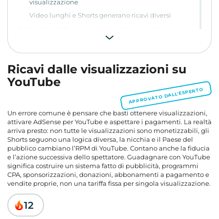
visualizzazione
Video lunghi e Shorts generano ricavi diversi
Italia: oltre AdSense serve una strategia di ricavi
AdSense, YPP e funzioni disponibili
Perché cambiare Paese artificialmente non risolve i
pagamenti
Ricavi dalle visualizzazioni su
Competizione per l’attenzione
YouTube
APPROVATO DALL'ESPERTO
Le alternative hanno regole proprie
Diversificare i ricavi senza puntare tutto su AdSense
Un errore comune è pensare che basti ottenere visualizzazioni,
Link affiliati e CPA
attivare AdSense per YouTube e aspettare i pagamenti. La realtà
Donazioni, Patreon e membership
arriva presto: non tutte le visualizzazioni sono monetizzabili, gli
Shorts seguono una logica diversa, la nicchia e il Paese del
Vendere prodotti propri
pubblico cambiano l’RPM di YouTube. Contano anche la fiducia
e l’azione successiva dello spettatore. Guadagnare con YouTube
Gli Shorts sono un ingresso, non tutta la
monetizzazione
significa costruire un sistema fatto di pubblicità, programmi
CPA, sponsorizzazioni, donazioni, abbonamenti a pagamento e
Come collegare Shorts e video lunghi
vendite proprie, non una tariffa fissa per singola visualizzazione.
Prepara il canale ai ricavi prima della domanda
12
Piano editoriale
Packaging del video