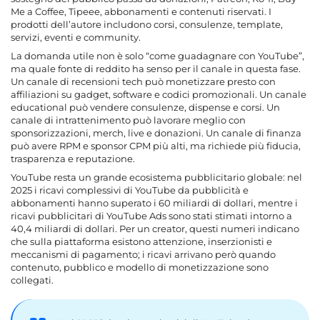
Me a Coffee, Tipeee, abbonamenti e contenuti riservati. I
prodotti dell’autore includono corsi, consulenze, template,
servizi, eventi e community.
La domanda utile non è solo “come guadagnare con YouTube”,
ma quale fonte di reddito ha senso per il canale in questa fase.
Un canale di recensioni tech può monetizzare presto con
affiliazioni su gadget, software e codici promozionali. Un canale
educational può vendere consulenze, dispense e corsi. Un
canale di intrattenimento può lavorare meglio con
sponsorizzazioni, merch, live e donazioni. Un canale di finanza
può avere RPM e sponsor CPM più alti, ma richiede più fiducia,
trasparenza e reputazione.
YouTube resta un grande ecosistema pubblicitario globale: nel
2025 i ricavi complessivi di YouTube da pubblicità e
abbonamenti hanno superato i 60 miliardi di dollari, mentre i
ricavi pubblicitari di YouTube Ads sono stati stimati intorno a
40,4 miliardi di dollari. Per un creator, questi numeri indicano
che sulla piattaforma esistono attenzione, inserzionisti e
meccanismi di pagamento; i ricavi arrivano però quando
contenuto, pubblico e modello di monetizzazione sono
collegati.