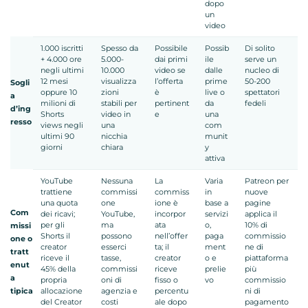
dopo
un
video
1.000 iscritti
Spesso da
Possibile
Possib
Di solito
+ 4.000 ore
5.000-
dai primi
ile
serve un
negli ultimi
10.000
video se
dalle
nucleo di
12 mesi
visualizza
l’offerta
prime
50-200
Sogli
oppure 10
zioni
è
live o
spettatori
a
milioni di
stabili per
pertinent
da
fedeli
d’ing
Shorts
video in
e
una
resso
views negli
una
com
ultimi 90
nicchia
munit
giorni
chiara
y
attiva
YouTube
Nessuna
La
Varia
Patreon per
trattiene
commissi
commiss
in
nuove
una quota
one
ione è
base a
pagine
Com
dei ricavi;
YouTube,
incorpor
servizi
applica il
per gli
ma
ata
o,
10% di
missi
Shorts il
possono
nell’offer
paga
commissio
one o
creator
esserci
ta; il
ment
ne di
tratt
riceve il
tasse,
creator
o e
piattaforma
enut
45% della
commissi
riceve
prelie
più
a
propria
oni di
fisso o
vo
commissio
tipica
allocazione
agenzia e
percentu
ni di
del Creator
costi
ale dopo
pagamento