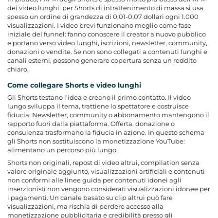
dei video lunghi: per Shorts di intrattenimento di massa si usa
spesso un ordine di grandezza di 0,01-0,07 dollari ogni 1.000
visualizzazioni. I video brevi funzionano meglio come fase
iniziale del funnel: fanno conoscere il creator a nuovo pubblico
e portano verso video lunghi, iscrizioni, newsletter, community,
donazioni o vendite. Se non sono collegati a contenuti lunghi e
canali esterni, possono generare copertura senza un reddito
chiaro.
Come collegare Shorts e video lunghi
Gli Shorts testano l’idea e creano il primo contatto. Il video
lungo sviluppa il tema, trattiene lo spettatore e costruisce
fiducia. Newsletter, community o abbonamento mantengono il
rapporto fuori dalla piattaforma. Offerta, donazione o
consulenza trasformano la fiducia in azione. In questo schema
gli Shorts non sostituiscono la monetizzazione YouTube:
alimentano un percorso più lungo.
Shorts non originali, repost di video altrui, compilation senza
valore originale aggiunto, visualizzazioni artificiali e contenuti
non conformi alle linee guida per contenuti idonei agli
inserzionisti non vengono considerati visualizzazioni idonee per
i pagamenti. Un canale basato su clip altrui può fare
visualizzazioni, ma rischia di perdere accesso alla
monetizzazione pubblicitaria e credibilità presso gli