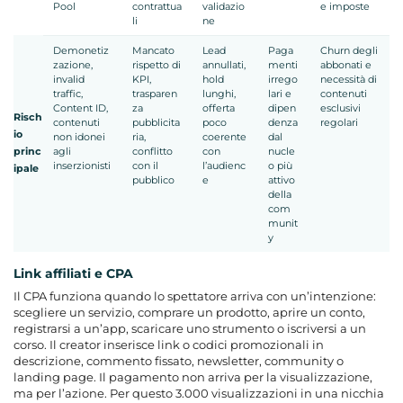
Pool
contrattua
validazio
e imposte
li
ne
Demonetiz
Mancato
Lead
Paga
Churn degli
zazione,
rispetto di
annullati,
menti
abbonati e
invalid
KPI,
hold
irrego
necessità di
traffic,
trasparen
lunghi,
lari e
contenuti
Content ID,
za
offerta
dipen
esclusivi
Risch
contenuti
pubblicita
poco
denza
regolari
io
non idonei
ria,
coerente
dal
princ
agli
conflitto
con
nucle
inserzionisti
con il
l’audienc
o più
ipale
pubblico
e
attivo
della
com
munit
y
Link affiliati e CPA
Il CPA funziona quando lo spettatore arriva con un’intenzione:
scegliere un servizio, comprare un prodotto, aprire un conto,
registrarsi a un’app, scaricare uno strumento o iscriversi a un
corso. Il creator inserisce link o codici promozionali in
descrizione, commento fissato, newsletter, community o
landing page. Il pagamento non arriva per la visualizzazione,
ma per l’azione. Per questo 3.000 visualizzazioni in una nicchia