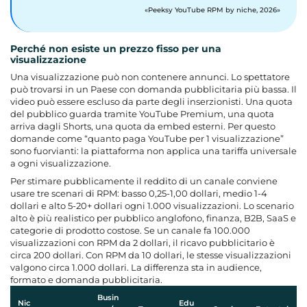
Peeksy YouTube RPM by niche, 2026
Perché non esiste un prezzo fisso per una
visualizzazione
Una visualizzazione può non contenere annunci. Lo spettatore
può trovarsi in un Paese con domanda pubblicitaria più bassa. Il
video può essere escluso da parte degli inserzionisti. Una quota
del pubblico guarda tramite YouTube Premium, una quota
arriva dagli Shorts, una quota da embed esterni. Per questo
domande come “quanto paga YouTube per 1 visualizzazione”
sono fuorvianti: la piattaforma non applica una tariffa universale
a ogni visualizzazione.
Per stimare pubblicamente il reddito di un canale conviene
usare tre scenari di RPM: basso 0,25-1,00 dollari, medio 1-4
dollari e alto 5-20+ dollari ogni 1.000 visualizzazioni. Lo scenario
alto è più realistico per pubblico anglofono, finanza, B2B, SaaS e
categorie di prodotto costose. Se un canale fa 100.000
visualizzazioni con RPM da 2 dollari, il ricavo pubblicitario è
circa 200 dollari. Con RPM da 10 dollari, le stesse visualizzazioni
valgono circa 1.000 dollari. La differenza sta in audience,
formato e domanda pubblicitaria.
Busin
Nic
Edu