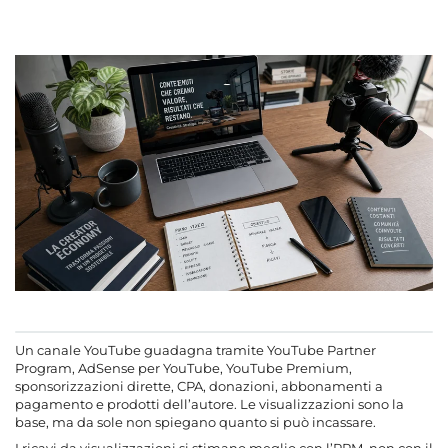
Misurare le integrazioni
Modello di monetizzazione in base alla dimensione del
canale
Errori che bloccano la monetizzazione
Piano di partenza per i primi 90 giorni
90 giorni per validare tema e format
Funnel minimo di monetizzazione
Controllo prima dei test commerciali
content.faq.title
Un canale YouTube guadagna tramite YouTube Partner
Program, AdSense per YouTube, YouTube Premium,
sponsorizzazioni dirette, CPA, donazioni, abbonamenti a
pagamento e prodotti dell’autore. Le visualizzazioni sono la
base, ma da sole non spiegano quanto si può incassare.