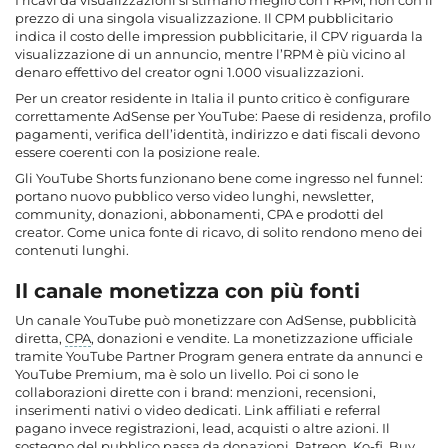
I ricavi da visualizzazioni si stimano meglio con l’RPM, non con il
prezzo di una singola visualizzazione. Il CPM pubblicitario
indica il costo delle impression pubblicitarie, il CPV riguarda la
visualizzazione di un annuncio, mentre l’RPM è più vicino al
denaro effettivo del creator ogni 1.000 visualizzazioni.
Per un creator residente in Italia il punto critico è configurare
correttamente AdSense per YouTube: Paese di residenza, profilo
pagamenti, verifica dell’identità, indirizzo e dati fiscali devono
essere coerenti con la posizione reale.
Gli YouTube Shorts funzionano bene come ingresso nel funnel:
portano nuovo pubblico verso video lunghi, newsletter,
community, donazioni, abbonamenti, CPA e prodotti del
creator. Come unica fonte di ricavo, di solito rendono meno dei
contenuti lunghi.
Il canale monetizza con più fonti
Un canale YouTube può monetizzare con AdSense, pubblicità
diretta,
CPA
, donazioni e vendite. La monetizzazione ufficiale
tramite YouTube Partner Program genera entrate da annunci e
YouTube Premium, ma è solo un livello. Poi ci sono le
collaborazioni dirette con i brand: menzioni, recensioni,
inserimenti nativi o video dedicati. Link affiliati e referral
pagano invece registrazioni, lead, acquisti o altre azioni. Il
sostegno del pubblico passa da donazioni, Patreon, Ko-fi, Buy