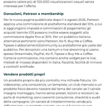
possono valere più di 100.000 visualizzazioni casuali senza
interesse per l’offerta.
Donazioni, Patreon e membership
Per le nuove pagine pubblicate dopo il 4 agosto 2025, Patreon
applica una commissione di piattaforma standard del 10%, a cui
si aggiungono imposte e commissioni di pagamento; gli
acquisti tramite iOS possono inoltre essere soggetti alla
commissione Apple fino al 30%. Per un pubblico italiano,
alternative pertinenti sono Patreon, Ko-fi, Buy Me a Coffee,
Tipeee o abbonamenti/community su piattaforme già usate dal
pubblico. Per donazioni una tantum e live streaming si usano
spesso Streamlabs, PayPal, Ko-fi, Tipeee o Buy Me a Coffee.
Conta la commissione, ma contano anche widget per le live,
metodi di incasso disponibili in Italia, fiscalità, facilità di rinnovo
e controlli antifrode.
Vendere prodotti propri
Un prodotto proprio dà più controllo, ma richiede fiducia. Un
videocorso, una consulenza, un template, un club riservato o un
prodotto fisico devono nascere dal tema del canale: se il canale
insegna montaggio, hanno senso preset, lezioni e revisioni; se
parla di marketing, sono coerenti consulenze, checklist e audit
delle campagne. Un canale di intrattenimento vende più
difficilmente un prodotto esperto, ma può funzionare con