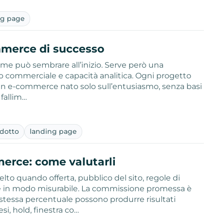
ng page
mmerce di successo
come può sembrare all’inizio. Serve però una
to commerciale e capacità analitica. Ogni progetto
un e-commerce nato solo sull’entusiasmo, senza basi
 fallim…
odotto
landing page
erce: come valutarli
to quando offerta, pubblico del sito, regole di
e in modo misurabile. La commissione promessa è
 stessa percentuale possono produrre risultati
i, hold, finestra co…