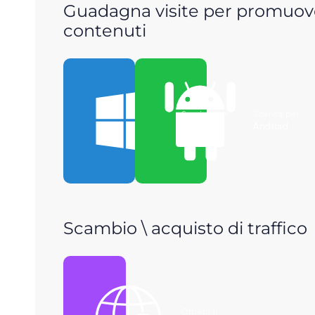
Guadagna visite per promuove
contenuti
Scarica per
Scarica per
Windows
Android
Scambio \ acquisto di traffico
Ottieni il