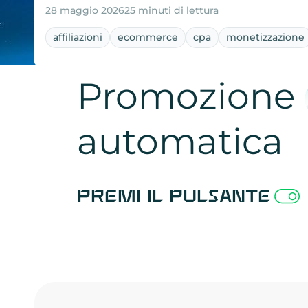
28 maggio 2026
25 minuti di lettura
affiliazioni
ecommerce
cpa
monetizzazione
Promozione
automatica
Premi il pulsante