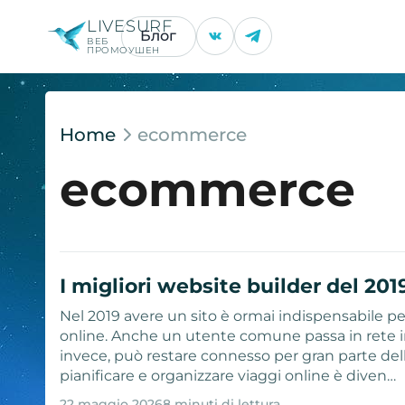
LIVESURF
Блог
ВЕБ
ПРОМОУШЕН
Home
ecommerce
ecommerce
I migliori website builder del 201
Nel 2019 avere un sito è ormai indispensabile per
online. Anche un utente comune passa in rete in 
invece, può restare connesso per gran parte della
pianificare e organizzare viaggi online è diven…
22 maggio 2026
8 minuti di lettura