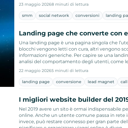
23 maggio 2026
8 minuti di lettura
smm
social network
conversioni
landing p
Landing page che converte con e
Una landing page è una pagina singola che l’utent
blocchi vengono letti con cura, altri vengono 
informazioni generiche. Per capire se una landi
analisi del comportamento degli utenti, come 
22 maggio 2026
5 minuti di lettura
landing page
conversione
lead magnet
cal
I migliori website builder del 201
Nel 2019 avere un sito è ormai indispensabile per
online. Anche un utente comune passa in rete in 
invece, può restare connesso per gran parte della
pianificare e organizzare viaggi online è diven…