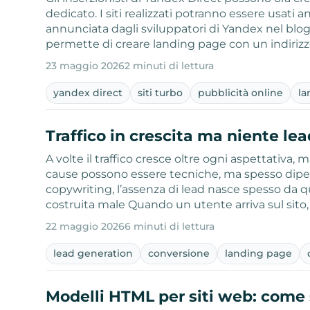
dedicato. I siti realizzati potranno essere usati
annunciata dagli sviluppatori di Yandex nel blog
permette di creare landing page con un indiriz
23 maggio 2026
2 minuti di lettura
yandex direct
siti turbo
pubblicità online
la
Traffico in crescita ma niente lea
A volte il traffico cresce oltre ogni aspettativa, 
cause possono essere tecniche, ma spesso dipen
copywriting, l’assenza di lead nasce spesso da que
costruita male Quando un utente arriva sul sito,
22 maggio 2026
6 minuti di lettura
lead generation
conversione
landing page
Modelli HTML per siti web: come sc