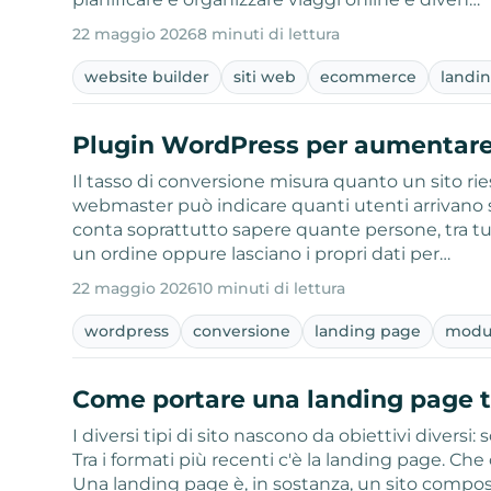
22 maggio 2026
8 minuti di lettura
website builder
siti web
ecommerce
landi
Plugin WordPress per aumentare 
Il tasso di conversione misura quanto un sito riesc
webmaster può indicare quanti utenti arrivano su
conta soprattutto sapere quante persone, tra tutt
un ordine oppure lasciano i propri dati per…
22 maggio 2026
10 minuti di lettura
wordpress
conversione
landing page
modul
Come portare una landing page tra
I diversi tipi di sito nascono da obiettivi diversi
Tra i formati più recenti c'è la landing page. C
Una landing page è, in sostanza, un sito compos