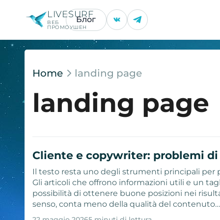
LIVESURF
Блог
ВЕБ
ПРОМОУШЕН
Home
landing page
landing page
Cliente e copywriter: problemi di
Il testo resta uno degli strumenti principali pe
Gli articoli che offrono informazioni utili e un t
possibilità di ottenere buone posizioni nei risulta
senso, conta meno della qualità del contenuto
22 maggio 2026
5 minuti di lettura