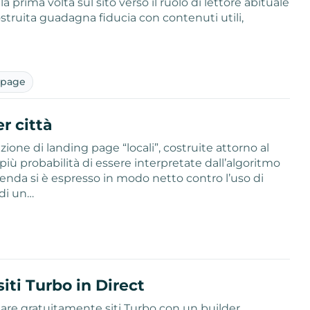
a prima volta sul sito verso il ruolo di lettore abituale
costruita guadagna fiducia con contenuti utili,
 page
r città
zione di landing page “locali”, costruite attorno al
iù probabilità di essere interpretate dall’algoritmo
nda si è espresso in modo netto contro l’uso di
 di un…
iti Turbo in Direct
reare gratuitamente siti Turbo con un builder