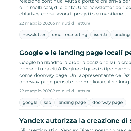
relazione continua. Aiuta a portare chi arriva per l
e, in molti casi, di cliente. Una newsletter ben 
chiarisce come lavora il progetto e mantiene…
22 maggio 2026
5 minuti di lettura
newsletter
email marketing
iscritti
landing
Google e le landing page locali pe
Google ha ribadito la propria posizione sulla crea
nome di una città. Pagine di questo tipo hanno p
come doorway page. Un rappresentante dell’azie
doorway page pensate per migliorare il ranking
22 maggio 2026
2 minuti di lettura
google
seo
landing page
doorway page
Yandex autorizza la creazione di s
Gli inserzionisti di Yandex Direct possono ora c