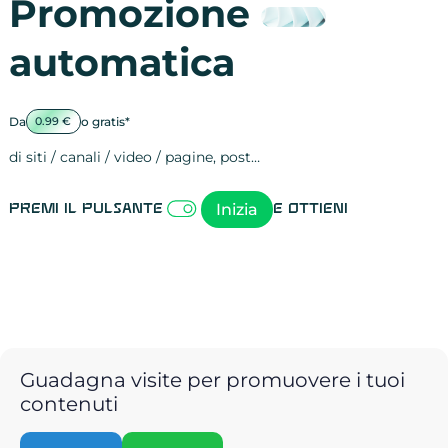
Promozione
automatica
Da
o gratis*
0.99 €
di siti / canali / video / pagine, post…
Attività sulle 
visite
visualizzazioni
registrazioni
referral
recensioni
menzioni
attività sulle 
attività sui so
spettatori dei
comportament
clic sui link
lead motivati
Inizia
Premi il pulsante
e ottieni
Guadagna visite per promuovere i tuoi
contenuti