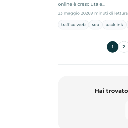
online è cresciuta e…
23 maggio 2026
9 minuti di lettura
traffico web
seo
backlink
1
2
Hai trovat