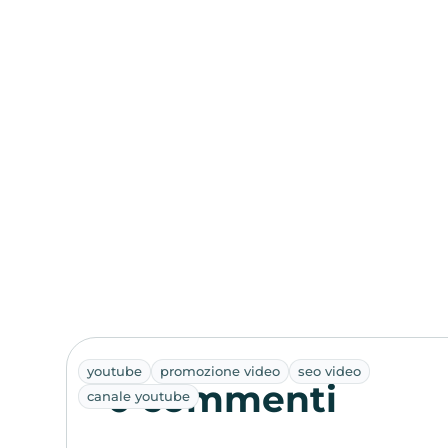
youtube
promozione video
seo video
0 commenti
canale youtube