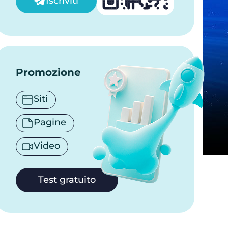
Iscriviti
Promozione
Siti
Pagine
Video
Test gratuito