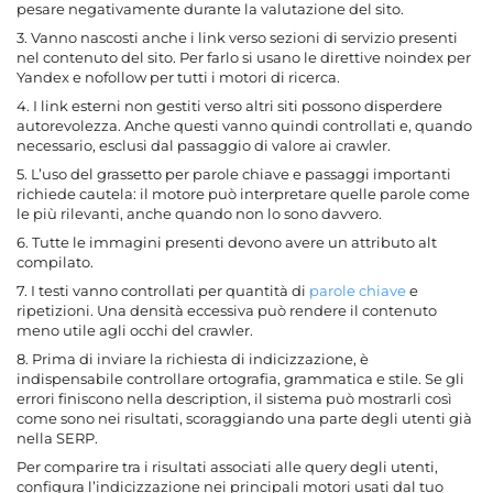
pesare negativamente durante la valutazione del sito.
3. Vanno nascosti anche i link verso sezioni di servizio presenti
nel contenuto del sito. Per farlo si usano le direttive noindex per
Yandex e nofollow per tutti i motori di ricerca.
4. I link esterni non gestiti verso altri siti possono disperdere
autorevolezza. Anche questi vanno quindi controllati e, quando
necessario, esclusi dal passaggio di valore ai crawler.
5. L’uso del grassetto per parole chiave e passaggi importanti
richiede cautela: il motore può interpretare quelle parole come
le più rilevanti, anche quando non lo sono davvero.
6. Tutte le immagini presenti devono avere un attributo alt
compilato.
7. I testi vanno controllati per quantità di
parole chiave
e
ripetizioni. Una densità eccessiva può rendere il contenuto
meno utile agli occhi del crawler.
8. Prima di inviare la richiesta di indicizzazione, è
indispensabile controllare ortografia, grammatica e stile. Se gli
errori finiscono nella description, il sistema può mostrarli così
come sono nei risultati, scoraggiando una parte degli utenti già
nella SERP.
Per comparire tra i risultati associati alle query degli utenti,
configura l’indicizzazione nei principali motori usati dal tuo