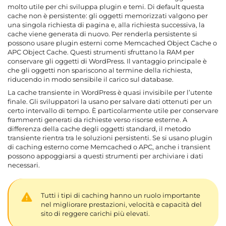
molto utile per chi sviluppa plugin e temi. Di default questa
cache non è persistente: gli oggetti memorizzati valgono per
una singola richiesta di pagina e, alla richiesta successiva, la
cache viene generata di nuovo. Per renderla persistente si
possono usare plugin esterni come Memcached Object Cache o
APC Object Cache. Questi strumenti sfruttano la RAM per
conservare gli oggetti di WordPress. Il vantaggio principale è
che gli oggetti non spariscono al termine della richiesta,
riducendo in modo sensibile il carico sul database.
La cache transiente in WordPress è quasi invisibile per l’utente
finale. Gli sviluppatori la usano per salvare dati ottenuti per un
certo intervallo di tempo. È particolarmente utile per conservare
frammenti generati da richieste verso risorse esterne. A
differenza della cache degli oggetti standard, il metodo
transiente rientra tra le soluzioni persistenti. Se si usano plugin
di caching esterno come Memcached o APC, anche i transient
possono appoggiarsi a questi strumenti per archiviare i dati
necessari.
Tutti i tipi di caching hanno un ruolo importante
nel migliorare prestazioni, velocità e capacità del
sito di reggere carichi più elevati.