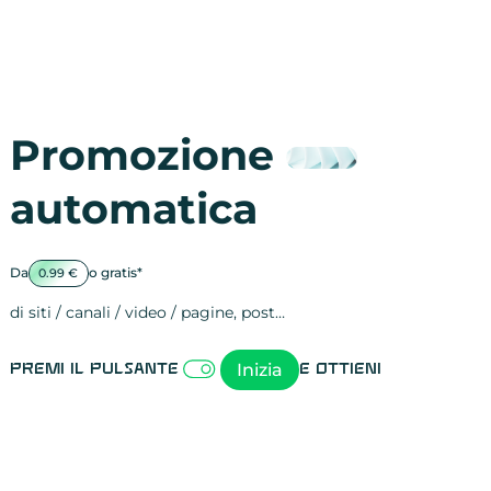
Promozione
automatica
Da
o gratis*
0.99 €
di siti / canali / video / pagine, post…
Attività sulle 
visite
visualizzazioni
registrazioni
referral
recensioni
menzioni
attività sulle 
attività sui so
spettatori dei
comportament
clic sui link
lead motivati
Inizia
Premi il pulsante
e ottieni