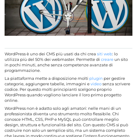
WordPress è uno dei CMS più usati da chi crea
siti web
: lo
utilizza più del 50% dei webmaster. Permette di
creare
un sito
in pochi minuti, anche senza competenze avanzate di
programmazione.
La piattaforma mette a disposizione molti
plugin
per gestire
categorie, aggiungere tabelle, immagini e
video
senza scrivere
codice. Per questo molti principianti scelgono proprio
WordPress quando vogliono lanciare il loro primo progetto
online.
WordPress non è adatto solo agli amatori: nelle mani di un
professionista diventa uno strumento molto flessibile. Chi
conosce HTML, CSS, PHP e MySQL può controllare meglio
design, struttura e funzionalità del sito. Con questo CMS si può
costruire non solo un semplice sito, ma un sistema completo
che lavora in modo continuo e sostiene l’intero funzionamento