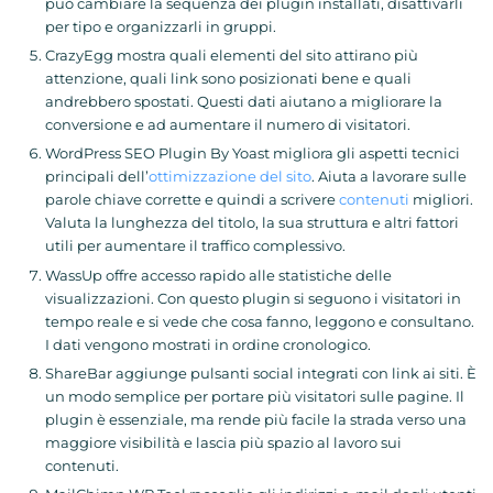
può cambiare la sequenza dei plugin installati, disattivarli
per tipo e organizzarli in gruppi.
CrazyEgg mostra quali elementi del sito attirano più
attenzione, quali link sono posizionati bene e quali
andrebbero spostati. Questi dati aiutano a migliorare la
conversione e ad aumentare il numero di visitatori.
WordPress SEO Plugin By Yoast migliora gli aspetti tecnici
principali dell’
ottimizzazione del sito
. Aiuta a lavorare sulle
parole chiave corrette e quindi a scrivere
contenuti
migliori.
Valuta la lunghezza del titolo, la sua struttura e altri fattori
utili per aumentare il traffico complessivo.
WassUp offre accesso rapido alle statistiche delle
visualizzazioni. Con questo plugin si seguono i visitatori in
tempo reale e si vede che cosa fanno, leggono e consultano.
I dati vengono mostrati in ordine cronologico.
ShareBar aggiunge pulsanti social integrati con link ai siti. È
un modo semplice per portare più visitatori sulle pagine. Il
plugin è essenziale, ma rende più facile la strada verso una
maggiore visibilità e lascia più spazio al lavoro sui
contenuti.