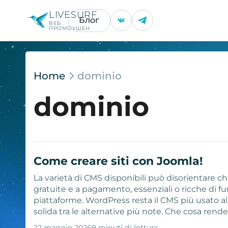
LIVESURF
Блог
ВЕБ
ПРОМОУШЕН
Home
dominio
dominio
Come creare siti con Joomla!
La varietà di CMS disponibili può disorientare chi
gratuite e a pagamento, essenziali o ricche di 
piattaforme. WordPress resta il CMS più usato 
solida tra le alternative più note. Che cosa rende
22 maggio 2026
9 minuti di lettura