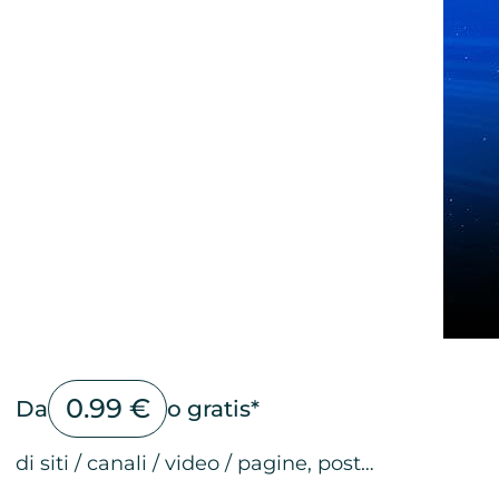
0.99 €
Da
o gratis*
di siti / canali / video / pagine, post…