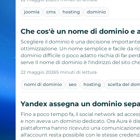
joomla
cms
hosting
dominio
Che cos'è un nome di dominio e 
Scegliere il dominio è una decisione importante p
ottimizzazione. Un nome semplice e facile da ric
dominio difficile o poco adatto rischia di far p
serve Il nome di dominio è l'indirizzo del sito ch
22 maggio 2026
5 minuti di lettura
nomi di dominio
seo
hosting
scelta del do
Yandex assegna un dominio separ
Fino a poco tempo fa, il social network ad access
e non aveva un dominio dedicato. Ora Aura è dispo
piattaforma hanno ricevuto una comunicazione s
all'account resta possibile con le stesse credenzi