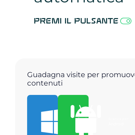
Premi il pulsante
Guadagna visite per promuove
contenuti
Scarica per
Scarica per
Windows
Android