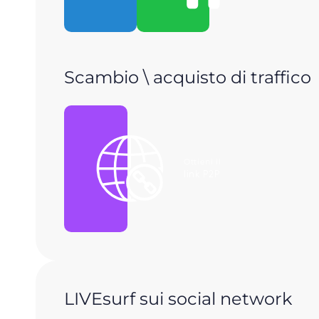
Scambio \ acquisto di traffico
Ottieni il
link P2P
LIVEsurf sui social network