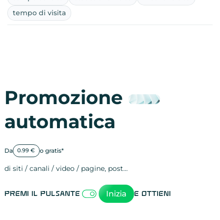
tempo di visita
Promozione
automatica
Da
o gratis*
0.99 €
di siti / canali / video / pagine, post…
Attività sulle 
visite
visualizzazioni
registrazioni
referral
recensioni
menzioni
attività sulle 
attività sui so
spettatori dei
comportament
clic sui link
lead motivati
Inizia
Premi il pulsante
e ottieni