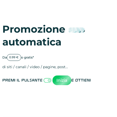
Promozione
automatica
Da
o gratis*
0.99 €
di siti / canali / video / pagine, post…
Attività sulle 
visite
visualizzazioni
registrazioni
referral
recensioni
menzioni
attività sulle 
attività sui so
spettatori dei
comportament
clic sui link
lead motivati
Inizia
Premi il pulsante
e ottieni