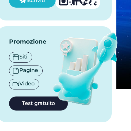
Iscriviti
Promozione
Siti
Pagine
Video
Test gratuito