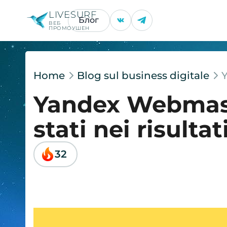
LIVESURF
Блог
ВЕБ
ПРОМОУШЕН
Home
Blog sul business digitale
Y
Yandex Webmast
stati nei risultat
32