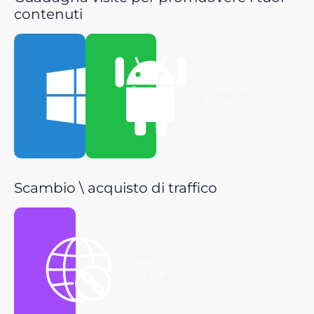
contenuti
Scarica per
Scarica per
Windows
Android
Scambio \ acquisto di traffico
Ottieni il
link P2P