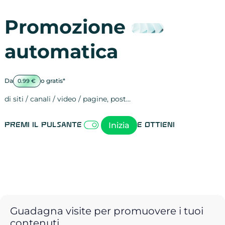
Promozione
automatica
Da
o gratis*
0.99 €
di siti / canali / video / pagine, post…
Attività sulle 
visite
visualizzazioni
registrazioni
referral
recensioni
menzioni
attività sulle 
attività sui so
spettatori dei
comportament
clic sui link
lead motivati
Inizia
Premi il pulsante
e ottieni
Guadagna visite per promuovere i tuoi
contenuti