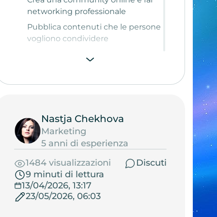
networking professionale
Pubblica contenuti che le persone
vogliono condividere
Crowd marketing
Fai crescere i backlink
Pubblicità contestuale
Promuoviti attraverso le reti
pubblicitarie
Nastja Chekhova
Usa il tuo account sui social
Marketing
network
5 anni di esperienza
Collabora con altri brand
1484 visualizzazioni
Discuti
Analizza i concorrenti
9 minuti di lettura
13/04/2026, 13:17
Conclusione
23/05/2026, 06:03