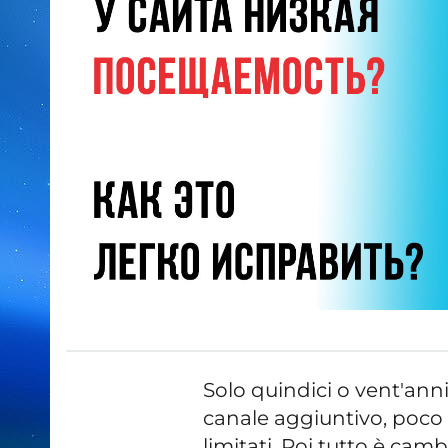
Solo quindici o vent'anni
canale aggiuntivo, poco 
limitati. Poi tutto è cambi