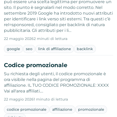
può essere una scelta legittima per promuovere un
sito. Il punto è segnalarli nel modo corretto. Nel
settembre 2019 Google ha introdotto nuovi attributi
per identificare i link verso siti esterni. Tra questi c’è
rel=sponsored, consigliato per backlink di natura
pubblicitaria. Gli attributi per i li…
22 maggio 2026
2 minuti di lettura
google
seo
link di affiliazione
backlink
Codice promozionale
Su richiesta degli utenti, il codice promozionale è
ora visibile nella pagina del programma di
affiliazione. IL TUO CODICE PROMOZIONALE: XXXX
Vai all'area affiliati.…
22 maggio 2026
1 minuto di lettura
codice promozionale
affiliazione
promozionale