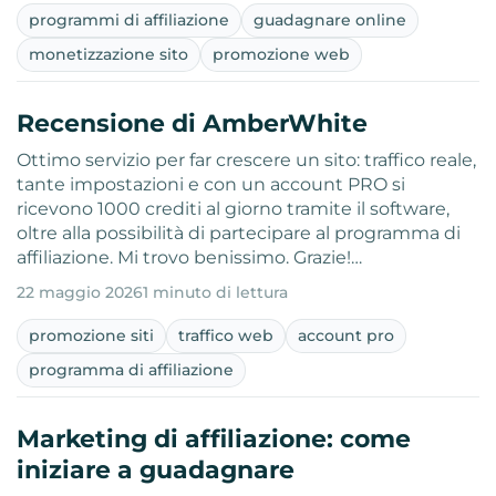
programmi di affiliazione
guadagnare online
monetizzazione sito
promozione web
Recensione di AmberWhite
Ottimo servizio per far crescere un sito: traffico reale,
tante impostazioni e con un account PRO si
ricevono 1000 crediti al giorno tramite il software,
oltre alla possibilità di partecipare al programma di
affiliazione. Mi trovo benissimo. Grazie!…
22 maggio 2026
1 minuto di lettura
promozione siti
traffico web
account pro
programma di affiliazione
Marketing di affiliazione: come
iniziare a guadagnare