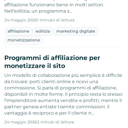
affiliazione funzionano bene in molti settori.
Nell’edilizia, un programma s…
24 maggio 2026
1 minuto di lettura
affiliazione
edilizia
marketing digitale
monetizzazione
Programmi di affiliazione per
monetizzare il sito
Un modello di collaborazione più semplice è difficile
da trovare: porti clienti online e ricevi una
commissione. Si parla di programmi di affiliazione,
disponibili in molte forme. Il principio resta lo stesso:
l’imprenditore aumenta vendite e profitti, mentre il
partner genera entrate tramite commissioni. Il
vantaggio è reciproco e per il cliente n…
24 maggio 2026
2 minuti di lettura