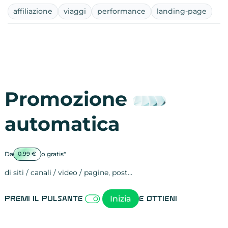
affiliazione
viaggi
performance
landing-page
Promozione
automatica
Da
o gratis*
0.99 €
di siti / canali / video / pagine, post…
Attività sulle 
visite
visualizzazioni
registrazioni
referral
recensioni
menzioni
attività sulle 
attività sui so
spettatori dei
comportament
clic sui link
lead motivati
Inizia
Premi il pulsante
e ottieni