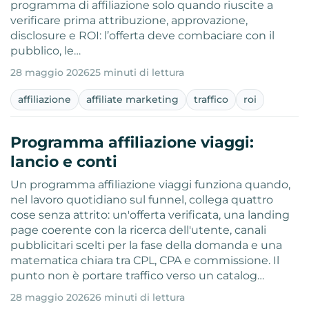
programma di affiliazione solo quando riuscite a
verificare prima attribuzione, approvazione,
disclosure e ROI: l’offerta deve combaciare con il
pubblico, le…
28 maggio 2026
25 minuti di lettura
affiliazione
affiliate marketing
traffico
roi
Programma affiliazione viaggi:
lancio e conti
Un programma affiliazione viaggi funziona quando,
nel lavoro quotidiano sul funnel, collega quattro
cose senza attrito: un'offerta verificata, una landing
page coerente con la ricerca dell'utente, canali
pubblicitari scelti per la fase della domanda e una
matematica chiara tra CPL, CPA e commissione. Il
punto non è portare traffico verso un catalog…
28 maggio 2026
26 minuti di lettura