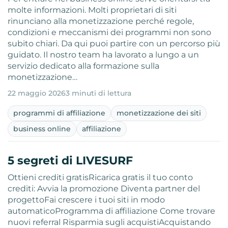
molte informazioni. Molti proprietari di siti
rinunciano alla monetizzazione perché regole,
condizioni e meccanismi dei programmi non sono
subito chiari. Da qui puoi partire con un percorso più
guidato. Il nostro team ha lavorato a lungo a un
servizio dedicato alla formazione sulla
monetizzazione…
22 maggio 2026
3 minuti di lettura
programmi di affiliazione
monetizzazione dei siti
business online
affiliazione
5 segreti di LIVESURF
Ottieni crediti gratisRicarica gratis il tuo conto
crediti: Avvia la promozione Diventa partner del
progettoFai crescere i tuoi siti in modo
automaticoProgramma di affiliazione Come trovare
nuovi referral Risparmia sugli acquistiAcquistando