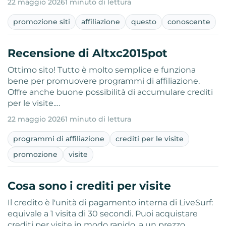
22 maggio 2026
1 minuto di lettura
promozione siti
affiliazione
questo
conoscente
Recensione di Altxc2015pot
Ottimo sito! Tutto è molto semplice e funziona
bene per promuovere programmi di affiliazione.
Offre anche buone possibilità di accumulare crediti
per le visite.…
22 maggio 2026
1 minuto di lettura
programmi di affiliazione
crediti per le visite
promozione
visite
Cosa sono i crediti per visite
Il credito è l'unità di pagamento interna di LiveSurf:
equivale a 1 visita di 30 secondi. Puoi acquistare
crediti per visite in modo rapido, a un prezzo