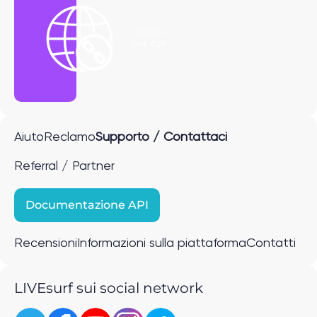
Ottieni il
link P2P
Aiuto
Reclamo
Supporto / Contattaci
Referral / Partner
Documentazione API
Recensioni
Informazioni sulla piattaforma
Contatti
LIVEsurf sui social network