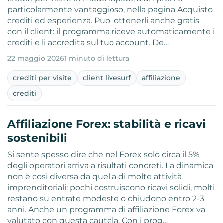
particolarmente vantaggioso, nella pagina Acquisto
crediti ed esperienza. Puoi ottenerli anche gratis
con il client: il programma riceve automaticamente i
crediti e li accredita sul tuo account. De…
22 maggio 2026
1 minuto di lettura
crediti per visite
client livesurf
affiliazione
crediti
Affiliazione Forex: stabilità e ricavi
sostenibili
Si sente spesso dire che nel Forex solo circa il 5%
degli operatori arriva a risultati concreti. La dinamica
non è così diversa da quella di molte attività
imprenditoriali: pochi costruiscono ricavi solidi, molti
restano su entrate modeste o chiudono entro 2-3
anni. Anche un programma di affiliazione Forex va
valutato con questa cautela. Con i prog…