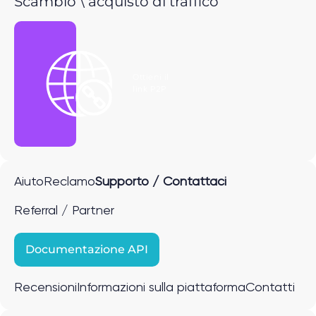
Scambio \ acquisto di traffico
Ottieni il
link P2P
Aiuto
Reclamo
Supporto / Contattaci
Referral / Partner
Documentazione API
Recensioni
Informazioni sulla piattaforma
Contatti