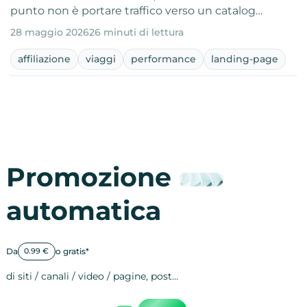
punto non è portare traffico verso un catalog…
28 maggio 2026
26 minuti di lettura
affiliazione
viaggi
performance
landing-page
Promozione
automatica
Da
o gratis*
0.99 €
di siti / canali / video / pagine, post…
Attività sulle 
visite
visualizzazioni
registrazioni
referral
recensioni
menzioni
attività sulle 
attività sui so
spettatori dei
comportament
clic sui link
lead motivati