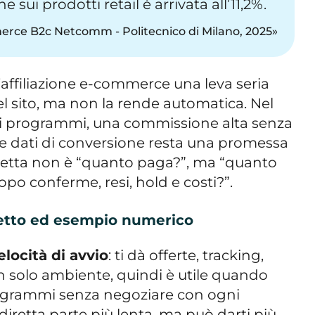
 sui prodotti retail è arrivata all’11,2%.
rce B2c Netcomm - Politecnico di Milano, 2025
affiliazione e-commerce una leva seria
l sito, ma non la rende automatica. Nel
 i programmi, una commissione alta senza
 e dati di conversione resta una promessa
retta non è “quanto paga?”, ma “quanto
po conferme, resi, hold e costi?”.
retto ed esempio numerico
elocità di avvio
: ti dà offerte, tracking,
n solo ambiente, quindi è utile quando
rogrammi senza negoziare con ogni
diretta parte più lenta, ma può darti più