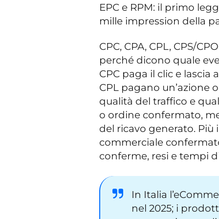
EPC e RPM: il primo legge 
mille impression della p
CPC, CPA, CPL, CPS/CPO 
perché dicono quale even
CPC paga il clic e lascia 
CPL pagano un’azione o u
qualità del traffico e q
o ordine confermato, m
del ricavo generato. Più 
commerciale confermato, 
conferme, resi e tempi di
In Italia l’eComme
nel 2025; i prodot