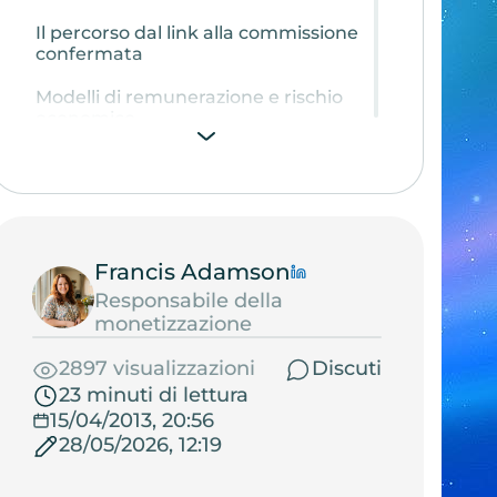
Il percorso dal link alla commissione
confermata
Modelli di remunerazione e rischio
economico
CPC: Cost per Click
CPA e CPL: azione e lead
CPS, CPO e Revenue Share
Francis Adamson
Offerta e pubblico: il filtro che decide
la conversione
Responsabile della
monetizzazione
L’intento della pagina decide la
categoria prodotto
2897 visualizzazioni
Discuti
23 minuti di lettura
I verticali non convertono tutti allo
15/04/2013, 20:56
stesso modo
28/05/2026, 12:19
Marketplace generalista o negozio
specializzato