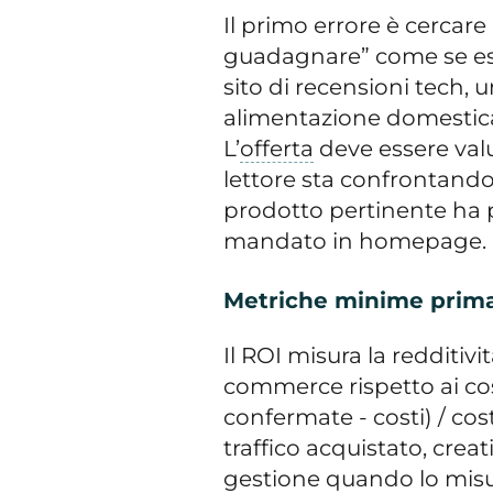
Il primo errore è cercare
guadagnare” come se esis
sito di recensioni tech,
alimentazione domestica 
L’
offerta
deve essere valut
lettore sta confrontando
prodotto pertinente ha 
mandato in homepage.
Metriche minime prima 
Il
ROI
misura la redditivi
commerce rispetto ai cos
confermate - costi) / cos
traffico acquistato, crea
gestione quando lo misur