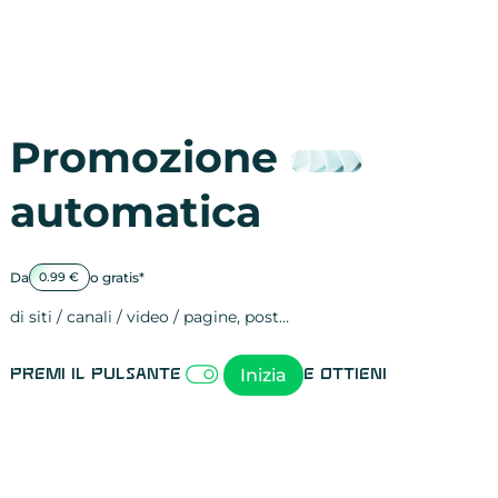
Promozione
automatica
Da
o gratis*
0.99 €
di siti / canali / video / pagine, post…
Attività sulle 
visite
visualizzazioni
registrazioni
referral
recensioni
menzioni
attività sulle 
attività sui so
spettatori dei
comportament
clic sui link
lead motivati
Inizia
Premi il pulsante
e ottieni