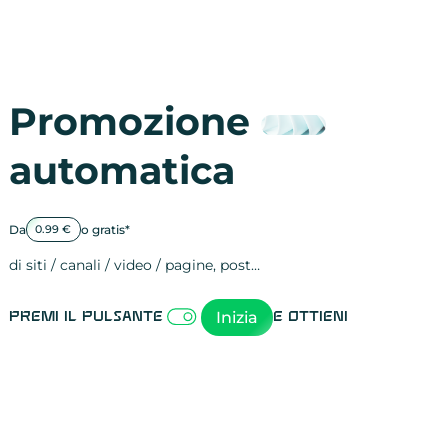
Promozione
automatica
Da
o gratis*
0.99 €
di siti / canali / video / pagine, post…
Attività sulle 
visite
visualizzazioni
registrazioni
referral
recensioni
menzioni
attività sulle 
attività sui so
spettatori dei
comportament
clic sui link
lead motivati
Inizia
Premi il pulsante
e ottieni