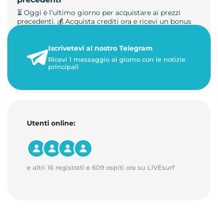
⏳ Oggi è l’ultimo giorno per acquistare ai prezzi
precedenti. 💰 Acquista crediti ora e ricevi un bonus
+50%. 🎁 Ricaric…
Iscrivetevi al nostro Telegram
23 maggio 2026
Ricevi 1 messaggio al giorno con le notizie
1 minuto di lettura
principali
Utenti online:
e altri 16 registrati e 609 ospiti ora su LIVEsurf