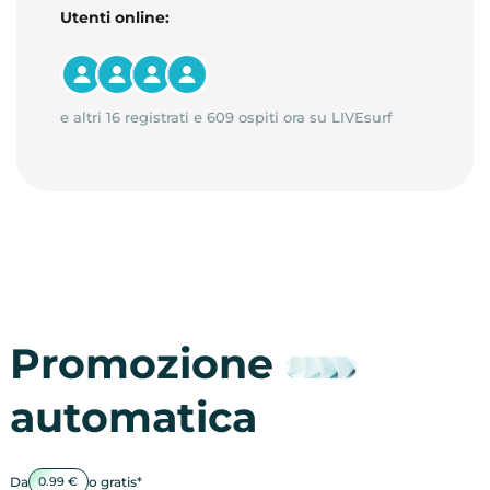
Utenti online:
e altri 16 registrati e 609 ospiti ora su LIVEsurf
Promozione
automatica
Da
o gratis*
0.99 €