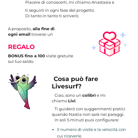
Piacere di conoscerti, mi chiamo Anastasia e
ti seguirò in ogni fase del progetto.
Di tanto in tanto ti scriverò.
A proposito,
alla fine di
ogni email
troverai un
REGALO
BONUS fino a 100
visite gratuite
sul tuo saldo.
Cosa può fare
Livesurf?
Ciao, sono un
colibrì
e mi
chiamo
Livi
.
Ti guiderò con suggerimenti pratici
quando Nastia non sarà nei paraggi.
In soli 5 minuti puoi configurare:
Il numero di visite e la velocità con
cui riceverle.