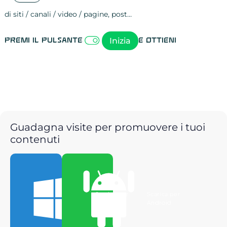
di siti / canali / video / pagine, post…
Attività sulle 
visite
visualizzazioni
registrazioni
referral
recensioni
menzioni
attività sulle 
attività sui so
spettatori dei
comportament
clic sui link
lead motivati
Inizia
Premi il pulsante
e ottieni
Guadagna visite per promuovere i tuoi
contenuti
Scarica per
Scarica per
Windows
Android