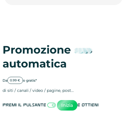
Promozione
automatica
Da
o gratis*
0.99 €
di siti / canali / video / pagine, post…
Attività sulle 
visite
visualizzazioni
registrazioni
referral
recensioni
menzioni
attività sulle 
attività sui so
spettatori dei
comportament
clic sui link
lead motivati
Inizia
Premi il pulsante
e ottieni