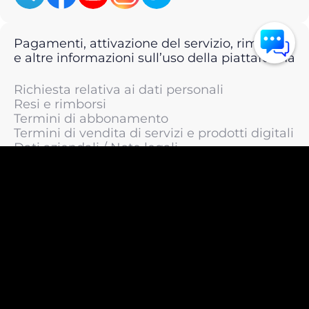
Pagamenti, attivazione del servizio, rimborsi
e altre informazioni sull’uso della piattaforma
Richiesta relativa ai dati personali
Resi e rimborsi
Termini di abbonamento
Termini di vendita di servizi e prodotti digitali
Dati aziendali / Note legali
Termini di servizio
Informativa sulla privacy / Informativa sul
trattamento dei dati personali
Informativa sui cookie
© 2011 —
2026
LIVEsurf.org