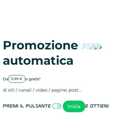
Promozione
automatica
Da
o gratis*
0.99 €
di siti / canali / video / pagine, post…
Attività sulle 
visite
visualizzazioni
registrazioni
referral
recensioni
menzioni
attività sulle 
attività sui so
spettatori dei
comportament
clic sui link
lead motivati
Inizia
Premi il pulsante
e ottieni