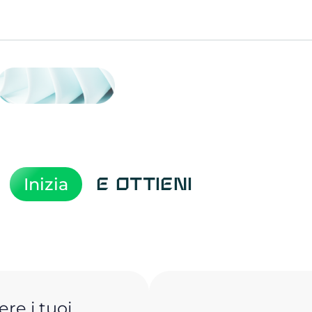
Attività sul
visite
visualizzazi
registrazion
referral
recensioni
menzioni
attività sul
attività sui
spettatori d
comportame
clic sui link
lead motiva
Inizia
e ottieni
re i tuoi