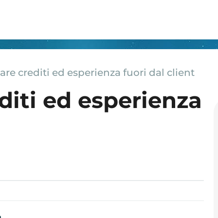
e crediti ed esperienza fuori dal client
iti ed esperienza