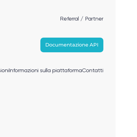
Referral / Partner
Documentazione API
ioni
Informazioni sulla piattaforma
Contatti