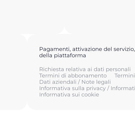
Pagamenti, attivazione del servizio,
della piattaforma
Richiesta relativa ai dati personali
Termini di abbonamento
Termini 
Dati aziendali / Note legali
Informativa sulla privacy / Informat
Informativa sui cookie