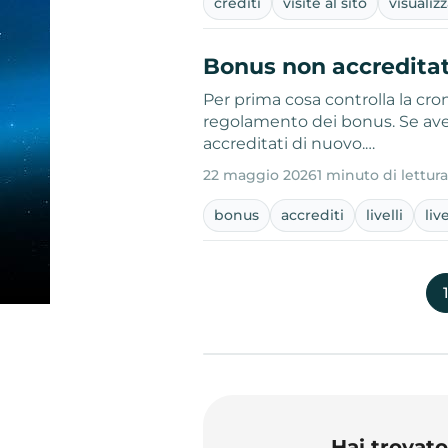
crediti
visite al sito
visualiz
Bonus non accreditati 
Per prima cosa controlla la cro
regolamento dei bonus. Se avev
accreditati di nuovo.…
22 maggio 2026
1 minuto di lettur
bonus
accrediti
livelli
liv
Hai trovat