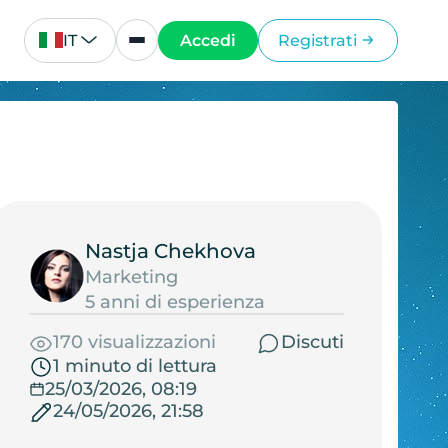
IT
Accedi
Registrati
Nastja Chekhova
Marketing
5 anni di esperienza
170 visualizzazioni
Discuti
1 minuto di lettura
25/03/2026, 08:19
24/05/2026, 21:58