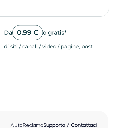
0.99 €
Da
o gratis*
di siti / canali / video / pagine, post…
le pagine
oni
i
le pagine
 social network
ei video
nto sulle pagine
ti
Aiuto
Reclamo
Supporto / Contattaci