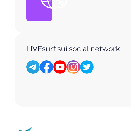
LIVEsurf sui social network