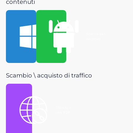
contenuti
Scarica per
Scarica per
Windows
Android
Scambio \ acquisto di traffico
Ottieni il
link P2P