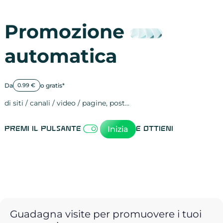
Promozione
automatica
Da
o gratis*
0.99 €
di siti / canali / video / pagine, post…
Attività sulle 
visite
visualizzazioni
registrazioni
referral
recensioni
menzioni
attività sulle 
attività sui so
spettatori dei
comportament
clic sui link
lead motivati
Inizia
Premi il pulsante
e ottieni
Guadagna visite per promuovere i tuoi