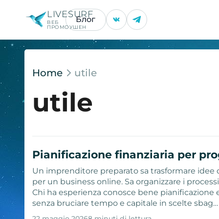
LIVESURF
Блог
ВЕБ
ПРОМОУШЕН
Home
utile
utile
Pianificazione finanziaria per pro
Un imprenditore preparato sa trasformare idee 
per un business online. Sa organizzare i processi pr
Chi ha esperienza conosce bene pianificazione e 
senza bruciare tempo e capitale in scelte sbag…
22 maggio 2026
8 minuti di lettura