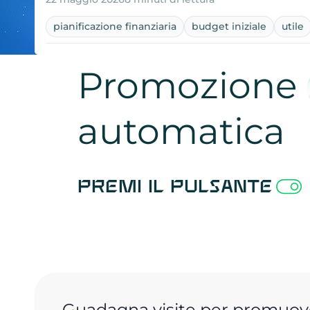
pianificazione finanziaria
budget iniziale
utile
Promozione
automatica
Premi il pulsante
Guadagna visite per promuove