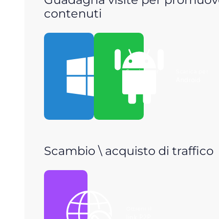
contenuti
Scarica per
Scarica per
Windows
Android
Scambio \ acquisto di traffico
Ottieni il
link P2P