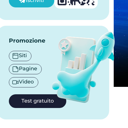
Iscriviti
Promozione
Siti
Pagine
Video
Test gratuito