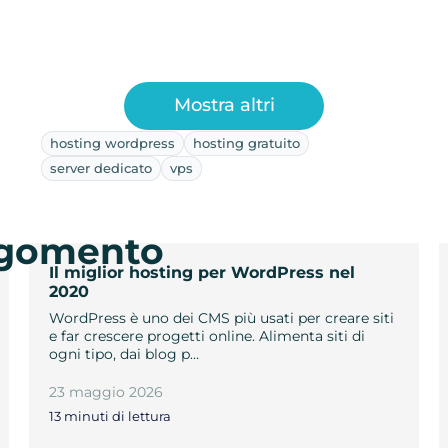
Mostra altri
hosting wordpress
hosting gratuito
server dedicato
vps
argomento
Il miglior hosting per WordPress nel
2020
WordPress è uno dei CMS più usati per creare siti
e far crescere progetti online. Alimenta siti di
ogni tipo, dai blog p…
23 maggio 2026
13 minuti di lettura