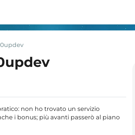
s0updev
s0updev
atico: non ho trovato un servizio
nche i bonus; più avanti passerò al piano